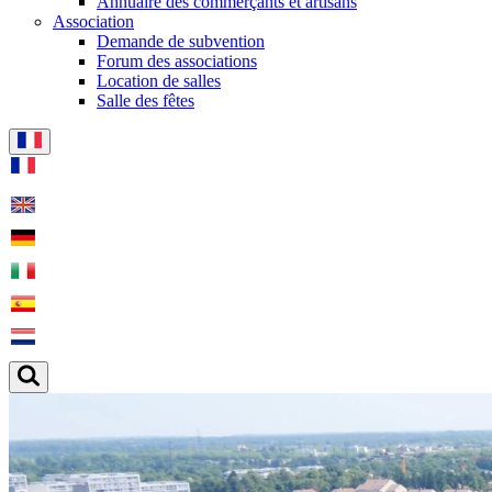
Annuaire des commerçants et artisans
Association
Demande de subvention
Forum des associations
Location de salles
Salle des fêtes
Actualités à la une
Maurepas