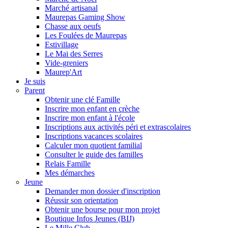
Marché artisanal
Maurepas Gaming Show
Chasse aux oeufs
Les Foulées de Maurepas
Estivillage
Le Mai des Serres
Vide-greniers
Maurep'Art
Je suis
Parent
Obtenir une clé Famille
Inscrire mon enfant en crèche
Inscrire mon enfant à l'école
Inscriptions aux activités péri et extrascolaires
Inscriptions vacances scolaires
Calculer mon quotient familial
Consulter le guide des familles
Relais Famille
Mes démarches
Jeune
Demander mon dossier d'inscription
Réussir son orientation
Obtenir une bourse pour mon projet
Boutique Infos Jeunes (BIJ)
Le Mille Club