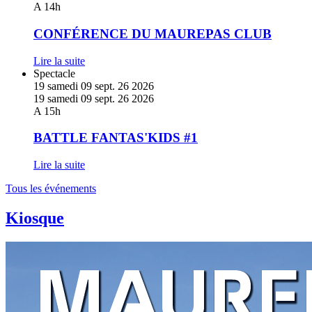
plus
A 14h
sur
CONFÉRENCE
CONFÉRENCE DU MAUREPAS CLUB
DU
MAUREPAS
Lire la suite
CLUB
En
Spectacle
savoir
19
samedi
09
sept.
26
2026
plus
19
samedi
09
sept.
26
2026
sur
A 15h
BATTLE
FANTAS'KIDS
BATTLE FANTAS'KIDS #1
#1
Lire la suite
Tous les événements
Kiosque