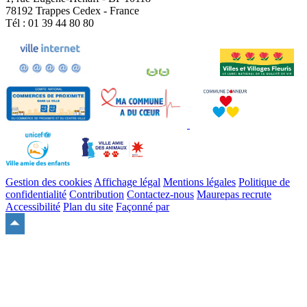
78192 Trappes Cedex - France
Tél : 01 39 44 80 80
Gestion des cookies
Affichage légal
Mentions légales
Politique de
confidentialité
Contribution
Contactez-nous
Maurepas recrute
Accessibilité
Plan du site
Façonné par
Remonter
en
haut
du
site