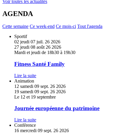
Voir toutes les actualités
AGENDA
Cette semaine
Ce week-end
Ce mois-ci
Tout l'agenda
En
Sportif
savoir
02
jeudi
07
juil.
26
2026
plus
27
jeudi
08
août
26
2026
sur
Mardi et jeudi de 18h30 à 19h30
Fitness
Santé
Fitness Santé Family
Family
Lire la suite
En
Animation
savoir
12
samedi
09
sept.
26
2026
plus
19
samedi
09
sept.
26
2026
sur
Le 12 et 19 septembre
Journée
européenne
Journée européenne du patrimoine
du
patrimoine
Lire la suite
En
Conférence
savoir
16
mercredi
09
sept.
26
2026