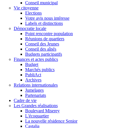
Conseil municipal
Vie citoyenne
Elections
Votre avis nous intéresse
Labels et distinctions
Démocratie locale
Point rencontre population
Réunions de quartiers
Conseil des Jeunes
Conseil des aînés
Budgets participatifs
Finances et actes publics
Budget
Marchés publics
PubliAct
Archives
Relations internationales
Jumelages
Partenariats
Cadre de vie
Les Grandes réalisations
Boulevard Miserey
L'écoquartier
La nouvelle résidence Senior
Castalia