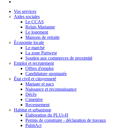
Vos services
Aides sociales
Le CCAS
Relais Marianne
Le logement
Maisons de retraite
Économie locale
Le marché
La zone Pariwest
Soutien aux commerces de proximité
Emploi et recrutement
Offres d'emploi
Candidature spontanée
État civil et citoyenneté
Mariage et pacs
Naissance et reconnaissance
Décès
Cimetière
Recensement
Habitat et urbanisme
Elaboration du PLUi-H
Permis de construire - déclaration de travaux
PubliAct