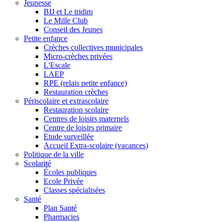
Jeunesse
BIJ et Le tridim
Le Mille Club
Conseil des Jeunes
Petite enfance
Crèches collectives municipales
Micro-crèches privées
L'Escale
LAEP
RPE (relais petite enfance)
Restauration crèches
Périscolaire et extrascolaire
Restauration scolaire
Centres de loisirs maternels
Centre de loisirs primaire
Etude surveillée
Accueil Extra-scolaire (vacances)
Politique de la ville
Scolarité
Écoles publiques
Ecole Privée
Classes spécialisées
Santé
Plan Santé
Pharmacies