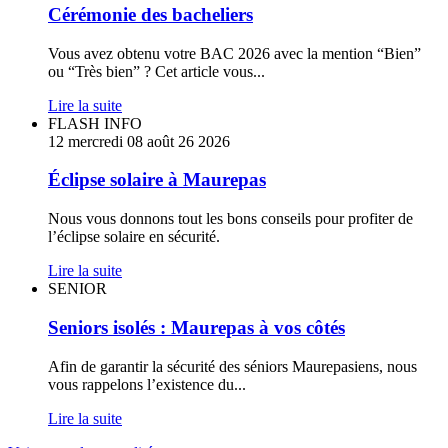
Cérémonie des bacheliers
Vous avez obtenu votre BAC 2026 avec la mention “Bien”
ou “Très bien” ? Cet article vous
...
Lire la suite
Éclipse
FLASH INFO
solaire
12
mercredi
08
août
26
2026
à
Maurepas
Éclipse solaire à Maurepas
Nous vous donnons tout les bons conseils pour profiter de
l’éclipse solaire en sécurité.
Lire la suite
Seniors
SENIOR
isolés
:
Seniors isolés : Maurepas à vos côtés
Maurepas
à
Afin de garantir la sécurité des séniors Maurepasiens, nous
vos
vous rappelons l’existence du
...
côtés
Lire la suite