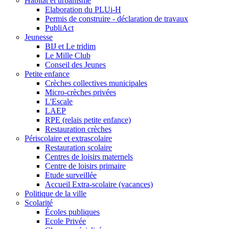
Habitat et urbanisme
Elaboration du PLUi-H
Permis de construire - déclaration de travaux
PubliAct
Jeunesse
BIJ et Le tridim
Le Mille Club
Conseil des Jeunes
Petite enfance
Crèches collectives municipales
Micro-crèches privées
L'Escale
LAEP
RPE (relais petite enfance)
Restauration crèches
Périscolaire et extrascolaire
Restauration scolaire
Centres de loisirs maternels
Centre de loisirs primaire
Etude surveillée
Accueil Extra-scolaire (vacances)
Politique de la ville
Scolarité
Écoles publiques
Ecole Privée