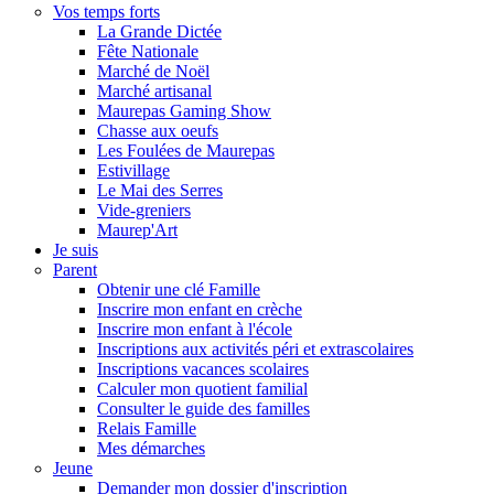
Vos temps forts
La Grande Dictée
Fête Nationale
Marché de Noël
Marché artisanal
Maurepas Gaming Show
Chasse aux oeufs
Les Foulées de Maurepas
Estivillage
Le Mai des Serres
Vide-greniers
Maurep'Art
Je suis
Parent
Obtenir une clé Famille
Inscrire mon enfant en crèche
Inscrire mon enfant à l'école
Inscriptions aux activités péri et extrascolaires
Inscriptions vacances scolaires
Calculer mon quotient familial
Consulter le guide des familles
Relais Famille
Mes démarches
Jeune
Demander mon dossier d'inscription