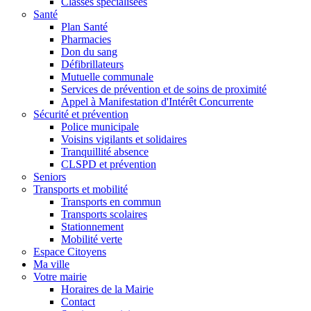
Classes spécialisées
Santé
Plan Santé
Pharmacies
Don du sang
Défibrillateurs
Mutuelle communale
Services de prévention et de soins de proximité
Appel à Manifestation d'Intérêt Concurrente
Sécurité et prévention
Police municipale
Voisins vigilants et solidaires
Tranquillité absence
CLSPD et prévention
Seniors
Transports et mobilité
Transports en commun
Transports scolaires
Stationnement
Mobilité verte
Espace Citoyens
Ma ville
Votre mairie
Horaires de la Mairie
Contact