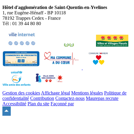
Hôtel d'agglomération de Saint-Quentin-en-Yvelines
1, rue Eugène-Hénaff - BP 10118
78192 Trappes Cedex - France
Tél : 01 39 44 80 80
Gestion des cookies
Affichage légal
Mentions légales
Politique de
confidentialité
Contribution
Contactez-nous
Maurepas recrute
Accessibilité
Plan du site
Façonné par
Remonter
en
haut
du
site