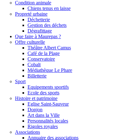
Condition animale
Chiens tenus en laisse
Propreté urbaine
Déchetterie
Gestion des déchets
Dégrafittage
Que faire à Maurepas ?
Offre culturelle
Théâtre Albert Camus
Café de la Plage
Conservatoire
Cobalt
Médiathèque Le Phare
Billetterie
Sport
Equipements sportifs
Ecole des sports
Histoire et patrimoine
Eglise Saint-Sauveur
Donjon
Art dans la Ville
Personnalités locales
Rigoles royales
Associations
Annuaire des associations