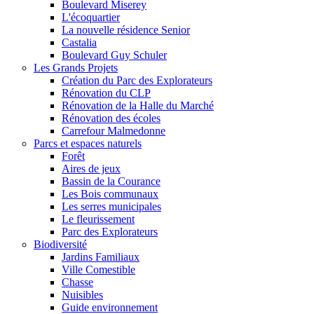
Boulevard Miserey
L'écoquartier
La nouvelle résidence Senior
Castalia
Boulevard Guy Schuler
Les Grands Projets
Création du Parc des Explorateurs
Rénovation du CLP
Rénovation de la Halle du Marché
Rénovation des écoles
Carrefour Malmedonne
Parcs et espaces naturels
Forêt
Aires de jeux
Bassin de la Courance
Les Bois communaux
Les serres municipales
Le fleurissement
Parc des Explorateurs
Biodiversité
Jardins Familiaux
Ville Comestible
Chasse
Nuisibles
Guide environnement