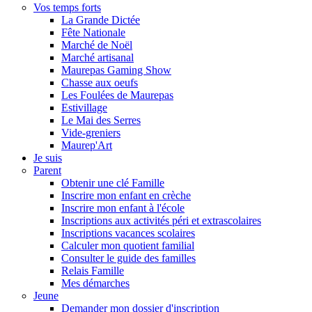
Vos temps forts
La Grande Dictée
Fête Nationale
Marché de Noël
Marché artisanal
Maurepas Gaming Show
Chasse aux oeufs
Les Foulées de Maurepas
Estivillage
Le Mai des Serres
Vide-greniers
Maurep'Art
Je suis
Parent
Obtenir une clé Famille
Inscrire mon enfant en crèche
Inscrire mon enfant à l'école
Inscriptions aux activités péri et extrascolaires
Inscriptions vacances scolaires
Calculer mon quotient familial
Consulter le guide des familles
Relais Famille
Mes démarches
Jeune
Demander mon dossier d'inscription