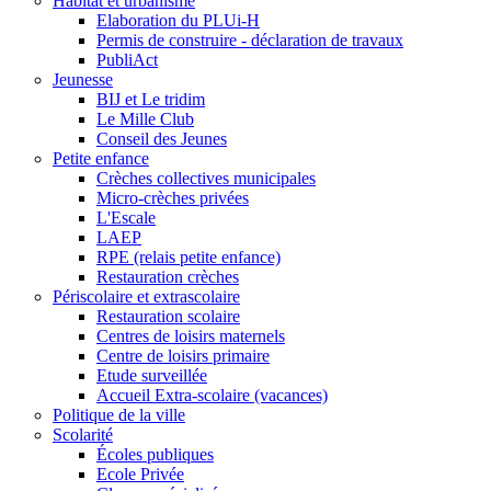
Habitat et urbanisme
Elaboration du PLUi-H
Permis de construire - déclaration de travaux
PubliAct
Jeunesse
BIJ et Le tridim
Le Mille Club
Conseil des Jeunes
Petite enfance
Crèches collectives municipales
Micro-crèches privées
L'Escale
LAEP
RPE (relais petite enfance)
Restauration crèches
Périscolaire et extrascolaire
Restauration scolaire
Centres de loisirs maternels
Centre de loisirs primaire
Etude surveillée
Accueil Extra-scolaire (vacances)
Politique de la ville
Scolarité
Écoles publiques
Ecole Privée