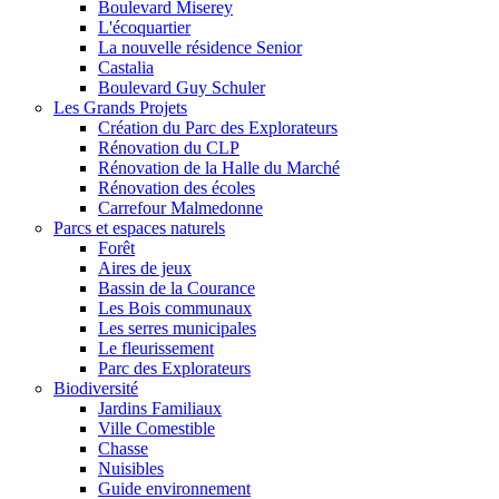
Boulevard Miserey
L'écoquartier
La nouvelle résidence Senior
Castalia
Boulevard Guy Schuler
Les Grands Projets
Création du Parc des Explorateurs
Rénovation du CLP
Rénovation de la Halle du Marché
Rénovation des écoles
Carrefour Malmedonne
Parcs et espaces naturels
Forêt
Aires de jeux
Bassin de la Courance
Les Bois communaux
Les serres municipales
Le fleurissement
Parc des Explorateurs
Biodiversité
Jardins Familiaux
Ville Comestible
Chasse
Nuisibles
Guide environnement