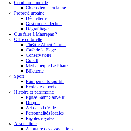
Condition animale
Chiens tenus en laisse
Propreté urbaine
Déchetterie
Gestion des déchets
Dégrafittage
Que faire à Maurepas ?
Offre culturelle
Théâtre Albert Camus
Café de la Plage
Conservatoire
Cobalt
Médiathèque Le Phare
Billetterie
Sport
Equipements sportifs
Ecole des sports
Histoire et patrimoine
Eglise Saint-Sauveur
Donjon
Art dans la Ville
Personnalités locales
Rigoles royales
Associations
Annuaire des associations