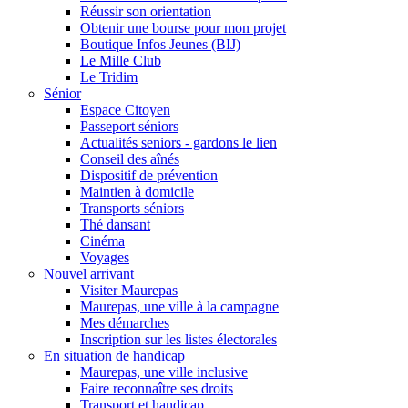
Réussir son orientation
Obtenir une bourse pour mon projet
Boutique Infos Jeunes (BIJ)
Le Mille Club
Le Tridim
Sénior
Espace Citoyen
Passeport séniors
Actualités seniors - gardons le lien
Conseil des aînés
Dispositif de prévention
Maintien à domicile
Transports séniors
Thé dansant
Cinéma
Voyages
Nouvel arrivant
Visiter Maurepas
Maurepas, une ville à la campagne
Mes démarches
Inscription sur les listes électorales
En situation de handicap
Maurepas, une ville inclusive
Faire reconnaître ses droits
Transport et handicap