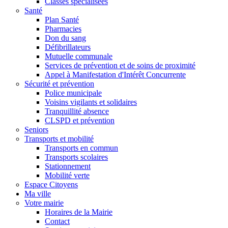
Classes spécialisées
Santé
Plan Santé
Pharmacies
Don du sang
Défibrillateurs
Mutuelle communale
Services de prévention et de soins de proximité
Appel à Manifestation d'Intérêt Concurrente
Sécurité et prévention
Police municipale
Voisins vigilants et solidaires
Tranquillité absence
CLSPD et prévention
Seniors
Transports et mobilité
Transports en commun
Transports scolaires
Stationnement
Mobilité verte
Espace Citoyens
Ma ville
Votre mairie
Horaires de la Mairie
Contact