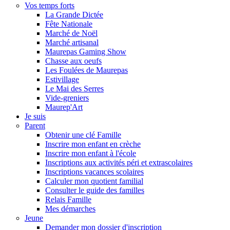
Vos temps forts
La Grande Dictée
Fête Nationale
Marché de Noël
Marché artisanal
Maurepas Gaming Show
Chasse aux oeufs
Les Foulées de Maurepas
Estivillage
Le Mai des Serres
Vide-greniers
Maurep'Art
Je suis
Parent
Obtenir une clé Famille
Inscrire mon enfant en crèche
Inscrire mon enfant à l'école
Inscriptions aux activités péri et extrascolaires
Inscriptions vacances scolaires
Calculer mon quotient familial
Consulter le guide des familles
Relais Famille
Mes démarches
Jeune
Demander mon dossier d'inscription