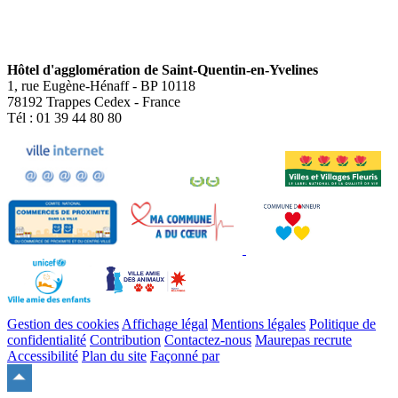
Hôtel d'agglomération de Saint-Quentin-en-Yvelines
1, rue Eugène-Hénaff - BP 10118
78192 Trappes Cedex - France
Tél : 01 39 44 80 80
Gestion des cookies
Affichage légal
Mentions légales
Politique de
confidentialité
Contribution
Contactez-nous
Maurepas recrute
Accessibilité
Plan du site
Façonné par
Remonter
en