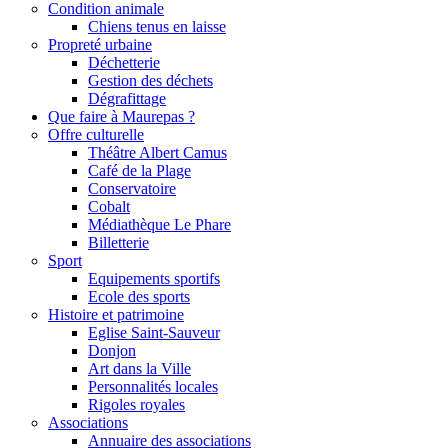
Condition animale
Chiens tenus en laisse
Propreté urbaine
Déchetterie
Gestion des déchets
Dégrafittage
Que faire à Maurepas ?
Offre culturelle
Théâtre Albert Camus
Café de la Plage
Conservatoire
Cobalt
Médiathèque Le Phare
Billetterie
Sport
Equipements sportifs
Ecole des sports
Histoire et patrimoine
Eglise Saint-Sauveur
Donjon
Art dans la Ville
Personnalités locales
Rigoles royales
Associations
Annuaire des associations