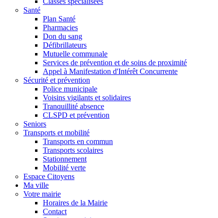
Classes spécialisées
Santé
Plan Santé
Pharmacies
Don du sang
Défibrillateurs
Mutuelle communale
Services de prévention et de soins de proximité
Appel à Manifestation d'Intérêt Concurrente
Sécurité et prévention
Police municipale
Voisins vigilants et solidaires
Tranquillité absence
CLSPD et prévention
Seniors
Transports et mobilité
Transports en commun
Transports scolaires
Stationnement
Mobilité verte
Espace Citoyens
Ma ville
Votre mairie
Horaires de la Mairie
Contact