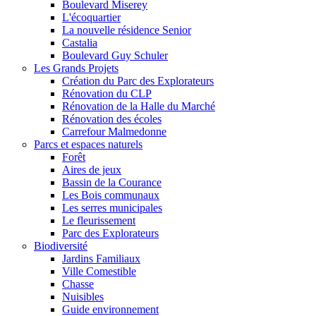
Boulevard Miserey
L'écoquartier
La nouvelle résidence Senior
Castalia
Boulevard Guy Schuler
Les Grands Projets
Création du Parc des Explorateurs
Rénovation du CLP
Rénovation de la Halle du Marché
Rénovation des écoles
Carrefour Malmedonne
Parcs et espaces naturels
Forêt
Aires de jeux
Bassin de la Courance
Les Bois communaux
Les serres municipales
Le fleurissement
Parc des Explorateurs
Biodiversité
Jardins Familiaux
Ville Comestible
Chasse
Nuisibles
Guide environnement