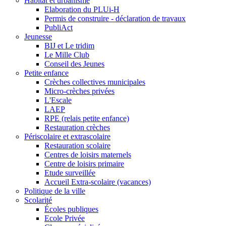
Habitat et urbanisme
Elaboration du PLUi-H
Permis de construire - déclaration de travaux
PubliAct
Jeunesse
BIJ et Le tridim
Le Mille Club
Conseil des Jeunes
Petite enfance
Crèches collectives municipales
Micro-crèches privées
L'Escale
LAEP
RPE (relais petite enfance)
Restauration crèches
Périscolaire et extrascolaire
Restauration scolaire
Centres de loisirs maternels
Centre de loisirs primaire
Etude surveillée
Accueil Extra-scolaire (vacances)
Politique de la ville
Scolarité
Écoles publiques
Ecole Privée