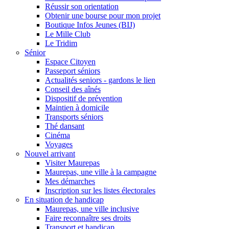
Réussir son orientation
Obtenir une bourse pour mon projet
Boutique Infos Jeunes (BIJ)
Le Mille Club
Le Tridim
Sénior
Espace Citoyen
Passeport séniors
Actualités seniors - gardons le lien
Conseil des aînés
Dispositif de prévention
Maintien à domicile
Transports séniors
Thé dansant
Cinéma
Voyages
Nouvel arrivant
Visiter Maurepas
Maurepas, une ville à la campagne
Mes démarches
Inscription sur les listes électorales
En situation de handicap
Maurepas, une ville inclusive
Faire reconnaître ses droits
Transport et handicap