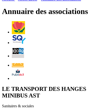
page
flux
rése
RSS
soci
Annuaire des associations
Villes
et
Villages
Fleuris
Saint-
Quentin
Billetterie
Contact
Affichage
légal
LE TRANSPORT DES HANGES
MINIBUS AST
Sanitaires & sociales