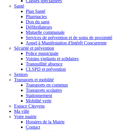
Classes spécialisées
Santé
Plan Santé
Pharmacies
Don du sang
Défibrillateurs
Mutuelle communale
Services de prévention et de soins de proximité
Appel à Manifestation d'Intérêt Concurrente
Sécurité et prévention
Police municipale
Voisins vigilants et solidaires
Tranquillité absence
CLSPD et prévention
Seniors
Transports et mobilité
Transports en commun
Transports scolaires
Stationnement
Mobilité verte
Espace Citoyens
Ma ville
Votre mairie
Horaires de la Mairie
Contact