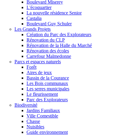
Boulevard Miserey
L'écoquartier
La nouvelle résidence Senior
Castalia
Boulevard Guy Schuler
Les Grands Projets
Création du Parc des Explorateurs
Rénovation du CLP
Rénovation de la Halle du Marché
Rénovation des écoles
Carrefour Malmedonne
Parcs et espaces naturels
Forêt
Aires de jeux
Bassin de la Courance
Les Bois communaux
Les serres municipales
Le fleurissement
Parc des Explorateurs
Biodiversité
Jardins Familiaux
Ville Comestible
Chasse
Nuisibles
Guide environnement