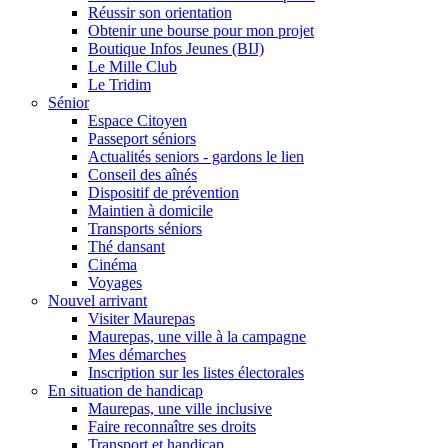
Réussir son orientation
Obtenir une bourse pour mon projet
Boutique Infos Jeunes (BIJ)
Le Mille Club
Le Tridim
Sénior
Espace Citoyen
Passeport séniors
Actualités seniors - gardons le lien
Conseil des aînés
Dispositif de prévention
Maintien à domicile
Transports séniors
Thé dansant
Cinéma
Voyages
Nouvel arrivant
Visiter Maurepas
Maurepas, une ville à la campagne
Mes démarches
Inscription sur les listes électorales
En situation de handicap
Maurepas, une ville inclusive
Faire reconnaître ses droits
Transport et handicap