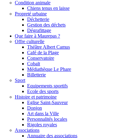
Condition animale
Chiens tenus en laisse
Propreté urbaine
Déchetterie
Gestion des déchets
Dégrafittage
Que faire à Maurepas ?
Offre culturelle
Théâtre Albert Camus
Café de la Plage
Conservatoire
Cobalt
Médiathèque Le Phare
Billetterie
Sport
Equipements sportifs
Ecole des sports
Histoire et patrimoine
Eglise Saint-Sauveur
Donjon
Art dans la Ville
Personnalités locales
Rigoles royales
Associations
Annuaire des associations