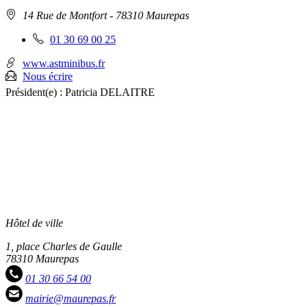
Adresse
14 Rue de Montfort
- 78310 Maurepas
:
Téléphone
01 30 69 00 25
fixe
:
www.astminibus.fr
Nous écrire
Président(e) :
Patricia DELAITRE
Hôtel de ville
1, place Charles de Gaulle
78310 Maurepas
01 30 66 54 00
mairie@maurepas.fr