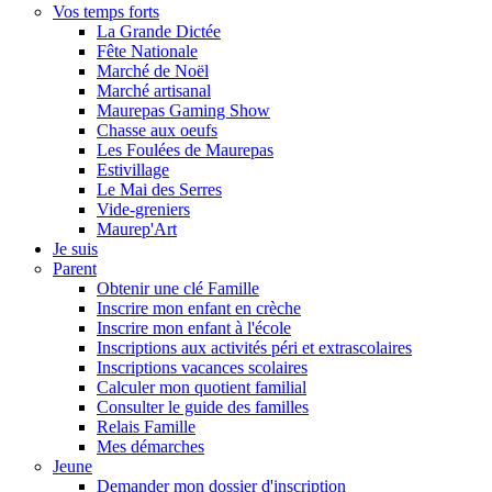
Vos temps forts
La Grande Dictée
Fête Nationale
Marché de Noël
Marché artisanal
Maurepas Gaming Show
Chasse aux oeufs
Les Foulées de Maurepas
Estivillage
Le Mai des Serres
Vide-greniers
Maurep'Art
Je suis
Parent
Obtenir une clé Famille
Inscrire mon enfant en crèche
Inscrire mon enfant à l'école
Inscriptions aux activités péri et extrascolaires
Inscriptions vacances scolaires
Calculer mon quotient familial
Consulter le guide des familles
Relais Famille
Mes démarches
Jeune
Demander mon dossier d'inscription