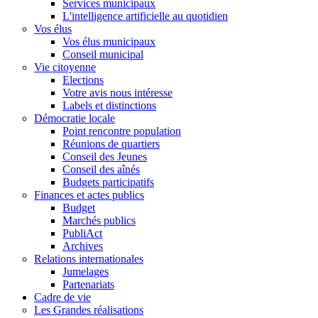
Services municipaux
L'intelligence artificielle au quotidien
Vos élus
Vos élus municipaux
Conseil municipal
Vie citoyenne
Elections
Votre avis nous intéresse
Labels et distinctions
Démocratie locale
Point rencontre population
Réunions de quartiers
Conseil des Jeunes
Conseil des aînés
Budgets participatifs
Finances et actes publics
Budget
Marchés publics
PubliAct
Archives
Relations internationales
Jumelages
Partenariats
Cadre de vie
Les Grandes réalisations