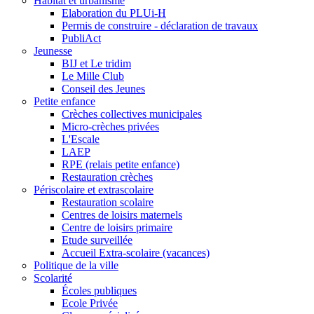
Habitat et urbanisme
Elaboration du PLUi-H
Permis de construire - déclaration de travaux
PubliAct
Jeunesse
BIJ et Le tridim
Le Mille Club
Conseil des Jeunes
Petite enfance
Crèches collectives municipales
Micro-crèches privées
L'Escale
LAEP
RPE (relais petite enfance)
Restauration crèches
Périscolaire et extrascolaire
Restauration scolaire
Centres de loisirs maternels
Centre de loisirs primaire
Etude surveillée
Accueil Extra-scolaire (vacances)
Politique de la ville
Scolarité
Écoles publiques
Ecole Privée