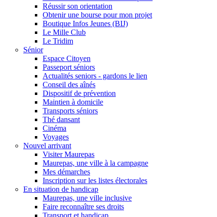
Réussir son orientation
Obtenir une bourse pour mon projet
Boutique Infos Jeunes (BIJ)
Le Mille Club
Le Tridim
Sénior
Espace Citoyen
Passeport séniors
Actualités seniors - gardons le lien
Conseil des aînés
Dispositif de prévention
Maintien à domicile
Transports séniors
Thé dansant
Cinéma
Voyages
Nouvel arrivant
Visiter Maurepas
Maurepas, une ville à la campagne
Mes démarches
Inscription sur les listes électorales
En situation de handicap
Maurepas, une ville inclusive
Faire reconnaître ses droits
Transport et handicap