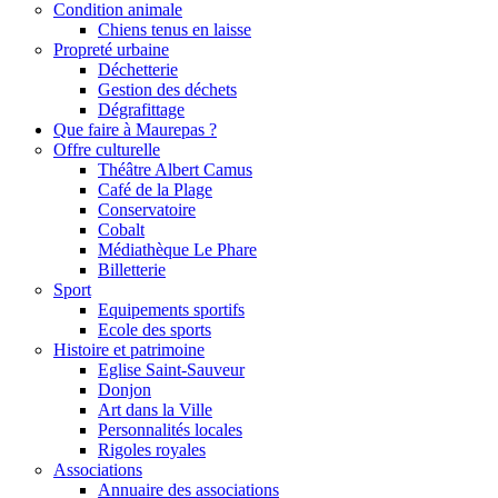
Condition animale
Chiens tenus en laisse
Propreté urbaine
Déchetterie
Gestion des déchets
Dégrafittage
Que faire à Maurepas ?
Offre culturelle
Théâtre Albert Camus
Café de la Plage
Conservatoire
Cobalt
Médiathèque Le Phare
Billetterie
Sport
Equipements sportifs
Ecole des sports
Histoire et patrimoine
Eglise Saint-Sauveur
Donjon
Art dans la Ville
Personnalités locales
Rigoles royales
Associations
Annuaire des associations