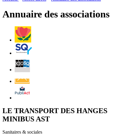
page
flux
rése
RSS
soci
Annuaire des associations
Villes
et
Villages
Fleuris
Saint-
Quentin
Billetterie
Contact
Affichage
légal
LE TRANSPORT DES HANGES
MINIBUS AST
Sanitaires & sociales