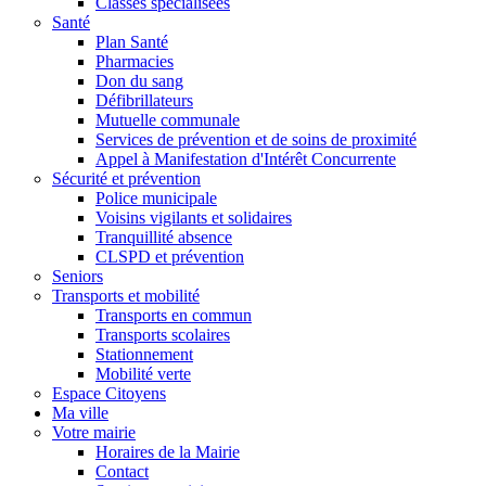
Classes spécialisées
Santé
Plan Santé
Pharmacies
Don du sang
Défibrillateurs
Mutuelle communale
Services de prévention et de soins de proximité
Appel à Manifestation d'Intérêt Concurrente
Sécurité et prévention
Police municipale
Voisins vigilants et solidaires
Tranquillité absence
CLSPD et prévention
Seniors
Transports et mobilité
Transports en commun
Transports scolaires
Stationnement
Mobilité verte
Espace Citoyens
Ma ville
Votre mairie
Horaires de la Mairie
Contact