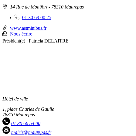
Adresse
14 Rue de Montfort
- 78310 Maurepas
:
Téléphone
01 30 69 00 25
fixe
:
www.astminibus.fr
Nous écrire
Président(e) :
Patricia DELAITRE
Hôtel de ville
1, place Charles de Gaulle
78310 Maurepas
01 30 66 54 00
mairie@maurepas.fr