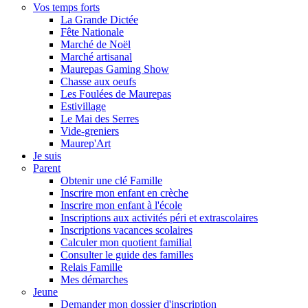
Vos temps forts
La Grande Dictée
Fête Nationale
Marché de Noël
Marché artisanal
Maurepas Gaming Show
Chasse aux oeufs
Les Foulées de Maurepas
Estivillage
Le Mai des Serres
Vide-greniers
Maurep'Art
Je suis
Parent
Obtenir une clé Famille
Inscrire mon enfant en crèche
Inscrire mon enfant à l'école
Inscriptions aux activités péri et extrascolaires
Inscriptions vacances scolaires
Calculer mon quotient familial
Consulter le guide des familles
Relais Famille
Mes démarches
Jeune
Demander mon dossier d'inscription