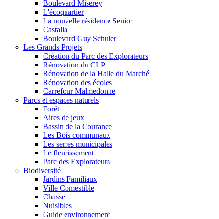
Boulevard Miserey
L'écoquartier
La nouvelle résidence Senior
Castalia
Boulevard Guy Schuler
Les Grands Projets
Création du Parc des Explorateurs
Rénovation du CLP
Rénovation de la Halle du Marché
Rénovation des écoles
Carrefour Malmedonne
Parcs et espaces naturels
Forêt
Aires de jeux
Bassin de la Courance
Les Bois communaux
Les serres municipales
Le fleurissement
Parc des Explorateurs
Biodiversité
Jardins Familiaux
Ville Comestible
Chasse
Nuisibles
Guide environnement