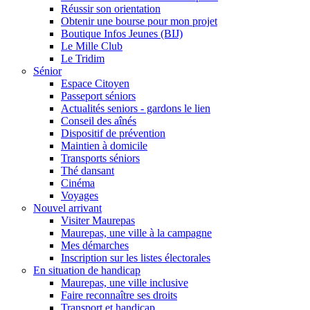
Réussir son orientation
Obtenir une bourse pour mon projet
Boutique Infos Jeunes (BIJ)
Le Mille Club
Le Tridim
Sénior
Espace Citoyen
Passeport séniors
Actualités seniors - gardons le lien
Conseil des aînés
Dispositif de prévention
Maintien à domicile
Transports séniors
Thé dansant
Cinéma
Voyages
Nouvel arrivant
Visiter Maurepas
Maurepas, une ville à la campagne
Mes démarches
Inscription sur les listes électorales
En situation de handicap
Maurepas, une ville inclusive
Faire reconnaître ses droits
Transport et handicap