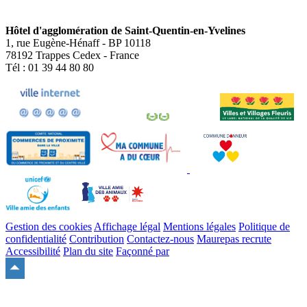
Hôtel d'agglomération de Saint-Quentin-en-Yvelines
1, rue Eugène-Hénaff - BP 10118
78192 Trappes Cedex - France
Tél : 01 39 44 80 80
Gestion des cookies
Affichage légal
Mentions légales
Politique de
confidentialité
Contribution
Contactez-nous
Maurepas recrute
Accessibilité
Plan du site
Façonné par
Remonter
en
haut
du