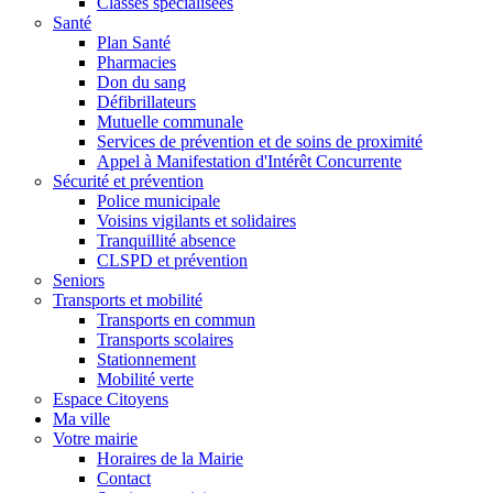
Classes spécialisées
Santé
Plan Santé
Pharmacies
Don du sang
Défibrillateurs
Mutuelle communale
Services de prévention et de soins de proximité
Appel à Manifestation d'Intérêt Concurrente
Sécurité et prévention
Police municipale
Voisins vigilants et solidaires
Tranquillité absence
CLSPD et prévention
Seniors
Transports et mobilité
Transports en commun
Transports scolaires
Stationnement
Mobilité verte
Espace Citoyens
Ma ville
Votre mairie
Horaires de la Mairie
Contact