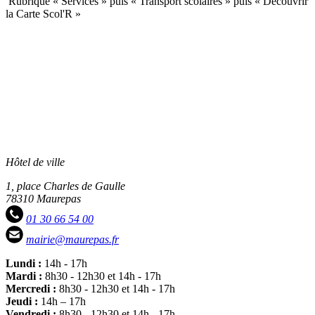
Rubrique « Services » puis « Transport scolaires » puis « Découvrir
la Carte Scol'R »
Hôtel de ville
1, place Charles de Gaulle
78310 Maurepas
01 30 66 54 00
mairie@maurepas.fr
Lundi :
14h - 17h
Mardi :
8h30 - 12h30 et 14h - 17h
Mercredi :
8h30 - 12h30 et 14h - 17h
Jeudi :
14h – 17h
Vendredi :
8h30 - 12h30 et 14h - 17h