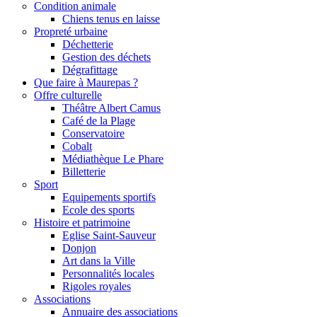
Condition animale
Chiens tenus en laisse
Propreté urbaine
Déchetterie
Gestion des déchets
Dégrafittage
Que faire à Maurepas ?
Offre culturelle
Théâtre Albert Camus
Café de la Plage
Conservatoire
Cobalt
Médiathèque Le Phare
Billetterie
Sport
Equipements sportifs
Ecole des sports
Histoire et patrimoine
Eglise Saint-Sauveur
Donjon
Art dans la Ville
Personnalités locales
Rigoles royales
Associations
Annuaire des associations