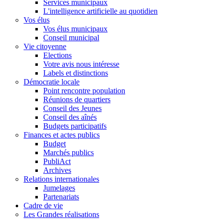
Services municipaux
L'intelligence artificielle au quotidien
Vos élus
Vos élus municipaux
Conseil municipal
Vie citoyenne
Elections
Votre avis nous intéresse
Labels et distinctions
Démocratie locale
Point rencontre population
Réunions de quartiers
Conseil des Jeunes
Conseil des aînés
Budgets participatifs
Finances et actes publics
Budget
Marchés publics
PubliAct
Archives
Relations internationales
Jumelages
Partenariats
Cadre de vie
Les Grandes réalisations