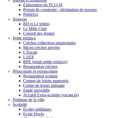
Habitat et urbanisme
Elaboration du PLUi-H
Permis de construire - déclaration de travaux
PubliAct
Jeunesse
BIJ et Le tridim
Le Mille Club
Conseil des Jeunes
Petite enfance
Crèches collectives municipales
Micro-crèches privées
L'Escale
LAEP
RPE (relais petite enfance)
Restauration crèches
Périscolaire et extrascolaire
Restauration scolaire
Centres de loisirs maternels
Centre de loisirs primaire
Etude surveillée
Accueil Extra-scolaire (vacances)
Politique de la ville
Scolarité
Écoles publiques
Ecole Privée