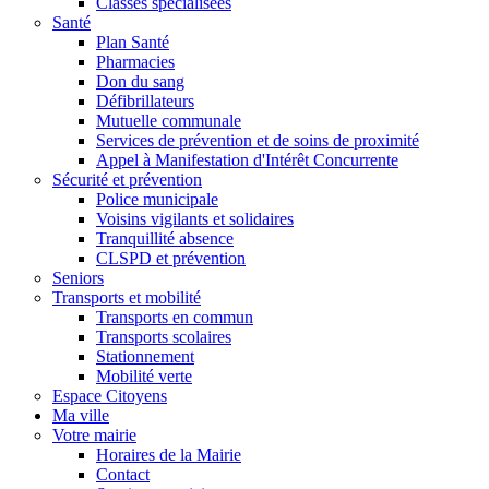
Classes spécialisées
Santé
Plan Santé
Pharmacies
Don du sang
Défibrillateurs
Mutuelle communale
Services de prévention et de soins de proximité
Appel à Manifestation d'Intérêt Concurrente
Sécurité et prévention
Police municipale
Voisins vigilants et solidaires
Tranquillité absence
CLSPD et prévention
Seniors
Transports et mobilité
Transports en commun
Transports scolaires
Stationnement
Mobilité verte
Espace Citoyens
Ma ville
Votre mairie
Horaires de la Mairie
Contact