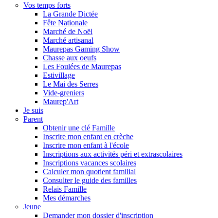
Vos temps forts
La Grande Dictée
Fête Nationale
Marché de Noël
Marché artisanal
Maurepas Gaming Show
Chasse aux oeufs
Les Foulées de Maurepas
Estivillage
Le Mai des Serres
Vide-greniers
Maurep'Art
Je suis
Parent
Obtenir une clé Famille
Inscrire mon enfant en crèche
Inscrire mon enfant à l'école
Inscriptions aux activités péri et extrascolaires
Inscriptions vacances scolaires
Calculer mon quotient familial
Consulter le guide des familles
Relais Famille
Mes démarches
Jeune
Demander mon dossier d'inscription