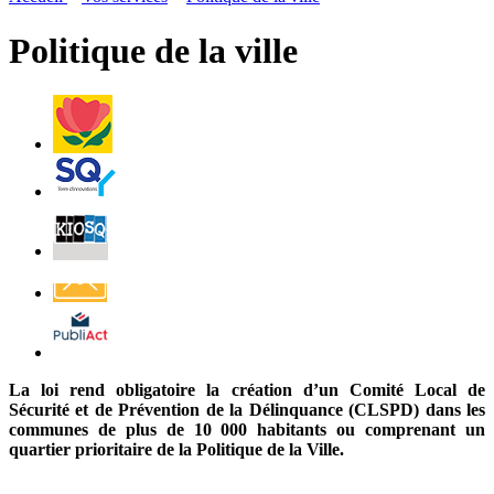
page
flux
rése
RSS
soci
Politique de la ville
Villes
et
Villages
Fleuris
Saint-
Quentin
Billetterie
Contact
Affichage
légal
La loi rend obligatoire la création d’un Comité Local de
Sécurité et de Prévention de la Délinquance (CLSPD) dans les
communes de plus de 10 000 habitants ou comprenant un
quartier prioritaire de la Politique de la Ville.