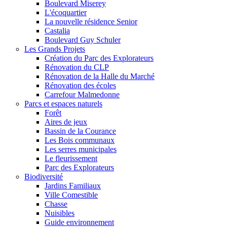
Boulevard Miserey
L'écoquartier
La nouvelle résidence Senior
Castalia
Boulevard Guy Schuler
Les Grands Projets
Création du Parc des Explorateurs
Rénovation du CLP
Rénovation de la Halle du Marché
Rénovation des écoles
Carrefour Malmedonne
Parcs et espaces naturels
Forêt
Aires de jeux
Bassin de la Courance
Les Bois communaux
Les serres municipales
Le fleurissement
Parc des Explorateurs
Biodiversité
Jardins Familiaux
Ville Comestible
Chasse
Nuisibles
Guide environnement