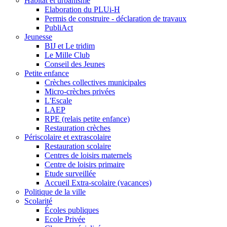
Habitat et urbanisme
Elaboration du PLUi-H
Permis de construire - déclaration de travaux
PubliAct
Jeunesse
BIJ et Le tridim
Le Mille Club
Conseil des Jeunes
Petite enfance
Crèches collectives municipales
Micro-crèches privées
L'Escale
LAEP
RPE (relais petite enfance)
Restauration crèches
Périscolaire et extrascolaire
Restauration scolaire
Centres de loisirs maternels
Centre de loisirs primaire
Etude surveillée
Accueil Extra-scolaire (vacances)
Politique de la ville
Scolarité
Écoles publiques
Ecole Privée