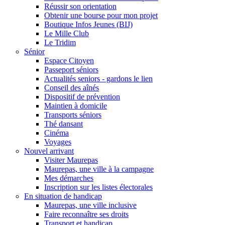
Réussir son orientation
Obtenir une bourse pour mon projet
Boutique Infos Jeunes (BIJ)
Le Mille Club
Le Tridim
Sénior
Espace Citoyen
Passeport séniors
Actualités seniors - gardons le lien
Conseil des aînés
Dispositif de prévention
Maintien à domicile
Transports séniors
Thé dansant
Cinéma
Voyages
Nouvel arrivant
Visiter Maurepas
Maurepas, une ville à la campagne
Mes démarches
Inscription sur les listes électorales
En situation de handicap
Maurepas, une ville inclusive
Faire reconnaître ses droits
Transport et handicap