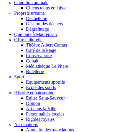
Condition animale
Chiens tenus en laisse
Propreté urbaine
Déchetterie
Gestion des déchets
Dégrafittage
Que faire à Maurepas ?
Offre culturelle
Théâtre Albert Camus
Café de la Plage
Conservatoire
Cobalt
Médiathèque Le Phare
Billetterie
Sport
Equipements sportifs
Ecole des sports
Histoire et patrimoine
Eglise Saint-Sauveur
Donjon
Art dans la Ville
Personnalités locales
Rigoles royales
Associations
Annuaire des associations