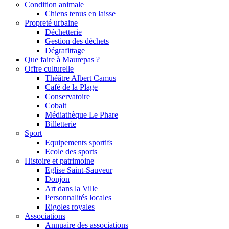
Condition animale
Chiens tenus en laisse
Propreté urbaine
Déchetterie
Gestion des déchets
Dégrafittage
Que faire à Maurepas ?
Offre culturelle
Théâtre Albert Camus
Café de la Plage
Conservatoire
Cobalt
Médiathèque Le Phare
Billetterie
Sport
Equipements sportifs
Ecole des sports
Histoire et patrimoine
Eglise Saint-Sauveur
Donjon
Art dans la Ville
Personnalités locales
Rigoles royales
Associations
Annuaire des associations