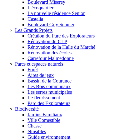
Boulevard Miserey
L'écoquartier
La nouvelle résidence Senior
Castalia
Boulevard Guy Schuler
Les Grands Projets
Création du Parc des Explorateurs
Rénovation du CLP
Rénovation de la Halle du Marché
Rénovation des écoles
Carrefour Malmedonne
Parcs et espaces naturels
Forêt
Aires de jeux
Bassin de la Courance
Les Bois communaux
Les serres municipales
Le fleurissement
Parc des Explorateurs
Biodiversité
Jardins Familiaux
Ville Comestible
Chasse
Nuisibles
Guide environnement