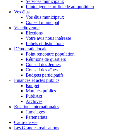
Services municipaux
L'intelligence artificielle au quotidien
Vos élus
Vos élus municipaux
Conseil municipal
Vie citoyenne
Elections
Votre avis nous intéresse
Labels et distinctions
Démocratie locale
Point rencontre population
Réunions de quartiers
Conseil des Jeunes
Conseil des aînés
Budgets participatifs
Finances et actes publics
Budget
Marchés publics
PubliAct
Archives
Relations internationales
Jumelages
Partenariats
Cadre de vie
Les Grandes réalisations