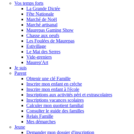
Vos temps forts
La Grande Dictée
Fête Nationale
Marché de Noël
Marché artisanal
Maurepas Gaming Show
Chasse aux oeufs
Les Foulées de Maurepas
Estivillage
Le Mai des Serres
Vide-greniers
Maurep'Art
Je suis
Parent
Obtenir une clé Famille
Inscrire mon enfant en crèche
Inscrire mon enfant à l'école
Inscriptions aux activités péri et extrascolaires
Inscriptions vacances scolaires
Calculer mon quotient familial
Consulter le guide des familles
Relais Famille
Mes démarches
Jeune
Demander mon dossier d'inscription