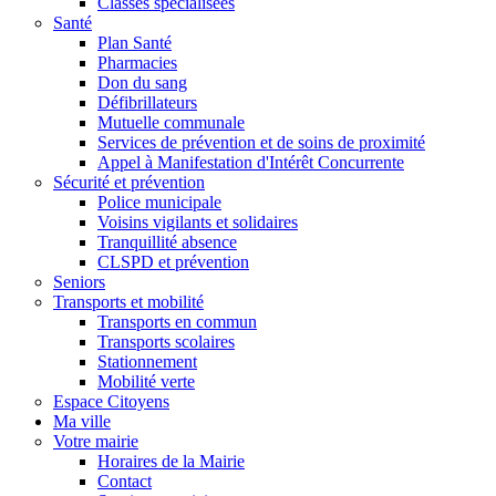
Classes spécialisées
Santé
Plan Santé
Pharmacies
Don du sang
Défibrillateurs
Mutuelle communale
Services de prévention et de soins de proximité
Appel à Manifestation d'Intérêt Concurrente
Sécurité et prévention
Police municipale
Voisins vigilants et solidaires
Tranquillité absence
CLSPD et prévention
Seniors
Transports et mobilité
Transports en commun
Transports scolaires
Stationnement
Mobilité verte
Espace Citoyens
Ma ville
Votre mairie
Horaires de la Mairie
Contact