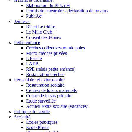
Habitat et urbanisme
Elaboration du PLUi-H
Permis de construire - déclaration de travaux
PubliAct
Jeunesse
BIJ et Le tridim
Le Mille Club
Conseil des Jeunes
Petite enfance
Crèches collectives municipales
Micro-crèches privées
L'Escale
LAEP
RPE (relais petite enfance)
Restauration crèches
Périscolaire et extrascolaire
Restauration scolaire
Centres de loisirs maternels
Centre de loisirs primaire
Etude surveillée
Accueil Extra-scolaire (vacances)
Politique de la ville
Scolarité
Écoles publiques
Ecole Privée