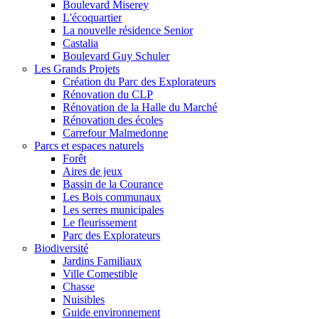
Boulevard Miserey
L'écoquartier
La nouvelle résidence Senior
Castalia
Boulevard Guy Schuler
Les Grands Projets
Création du Parc des Explorateurs
Rénovation du CLP
Rénovation de la Halle du Marché
Rénovation des écoles
Carrefour Malmedonne
Parcs et espaces naturels
Forêt
Aires de jeux
Bassin de la Courance
Les Bois communaux
Les serres municipales
Le fleurissement
Parc des Explorateurs
Biodiversité
Jardins Familiaux
Ville Comestible
Chasse
Nuisibles
Guide environnement