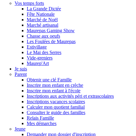
Vos temps forts
La Grande Dictée
Fête Nationale
Marché de Noël
Marché artisanal
Maurepas Gaming Show
Chasse aux oeufs
Les Foulées de Maurepas
Estivillage
Le Mai des Serres
Vide-greniers
Maurep'Art
Je suis
Parent
Obtenir une clé Famille
Inscrire mon enfant en crèche
Inscrire mon enfant à l'école
Inscriptions aux activités péri et extrascolaires
Inscriptions vacances scolaires
Calculer mon quotient familial
Consulter le guide des familles
Relais Famille
Mes démarches
Jeune
Demander mon dossier d'inscription