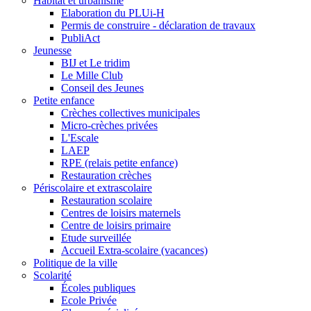
Habitat et urbanisme
Elaboration du PLUi-H
Permis de construire - déclaration de travaux
PubliAct
Jeunesse
BIJ et Le tridim
Le Mille Club
Conseil des Jeunes
Petite enfance
Crèches collectives municipales
Micro-crèches privées
L'Escale
LAEP
RPE (relais petite enfance)
Restauration crèches
Périscolaire et extrascolaire
Restauration scolaire
Centres de loisirs maternels
Centre de loisirs primaire
Etude surveillée
Accueil Extra-scolaire (vacances)
Politique de la ville
Scolarité
Écoles publiques
Ecole Privée