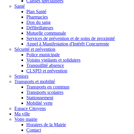
Classes spécialisées
Santé
Plan Santé
Pharmacies
Don du sang
Défibrillateurs
Mutuelle communale
Services de prévention et de soins de proximité
Appel à Manifestation d'Intérêt Concurrente
Sécurité et prévention
Police municipale
Voisins vigilants et solidaires
Tranquillité absence
CLSPD et prévention
Seniors
Transports et mobilité
Transports en commun
Transports scolaires
Stationnement
Mobilité verte
Espace Citoyens
Ma ville
Votre mairie
Horaires de la Mairie
Contact