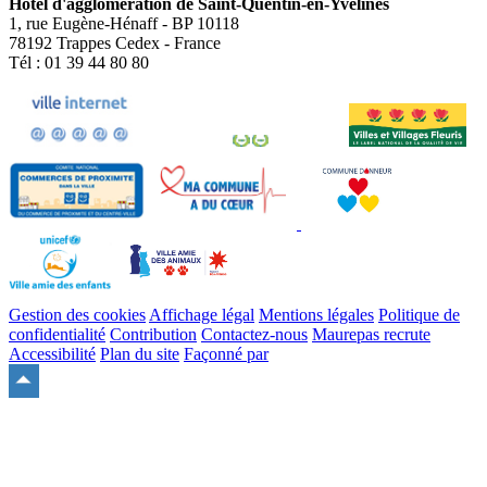
Hôtel d'agglomération de Saint-Quentin-en-Yvelines
1, rue Eugène-Hénaff - BP 10118
78192 Trappes Cedex - France
Tél : 01 39 44 80 80
Gestion des cookies
Affichage légal
Mentions légales
Politique de
confidentialité
Contribution
Contactez-nous
Maurepas recrute
Accessibilité
Plan du site
Façonné par
Remonter
en
haut
du
site