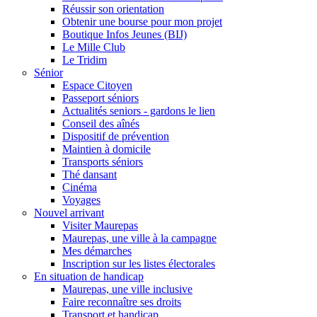
Réussir son orientation
Obtenir une bourse pour mon projet
Boutique Infos Jeunes (BIJ)
Le Mille Club
Le Tridim
Sénior
Espace Citoyen
Passeport séniors
Actualités seniors - gardons le lien
Conseil des aînés
Dispositif de prévention
Maintien à domicile
Transports séniors
Thé dansant
Cinéma
Voyages
Nouvel arrivant
Visiter Maurepas
Maurepas, une ville à la campagne
Mes démarches
Inscription sur les listes électorales
En situation de handicap
Maurepas, une ville inclusive
Faire reconnaître ses droits
Transport et handicap