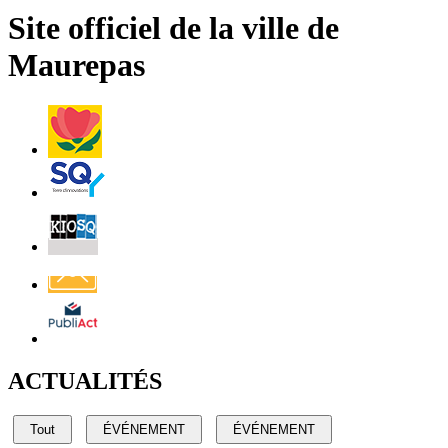
page
flux
rése
Site officiel de la ville de
RSS
soci
Maurepas
Villes
et
Villages
Fleuris
Saint-
Quentin
Billetterie
Contact
Affichage
légal
ACTUALITÉS
Tout
ÉVÉNEMENT
ÉVÉNEMENT