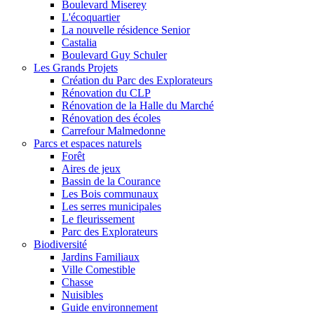
Boulevard Miserey
L'écoquartier
La nouvelle résidence Senior
Castalia
Boulevard Guy Schuler
Les Grands Projets
Création du Parc des Explorateurs
Rénovation du CLP
Rénovation de la Halle du Marché
Rénovation des écoles
Carrefour Malmedonne
Parcs et espaces naturels
Forêt
Aires de jeux
Bassin de la Courance
Les Bois communaux
Les serres municipales
Le fleurissement
Parc des Explorateurs
Biodiversité
Jardins Familiaux
Ville Comestible
Chasse
Nuisibles
Guide environnement