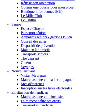
Réussir son orientation
Obtenir une bourse pour mon projet
Boutique Infos Jeunes (BIJ)
Le Mille Club
Le Tridim
Sénior
Espace Citoyen
Passeport séniors
Actualités seniors - gardons le lien
Conseil des aînés
Dispositif de prévention
Maintien à domicile
Transports séniors
Thé dansant
Cinéma
Voyages
Nouvel arrivant
Visiter Maurepas
Maurepas, une ville à la campagne
Mes démarches
Inscription sur les listes électorales
En situation de handicap
Maurepas, une ville inclusive
Faire reconnaître ses droits
Transport et handicap