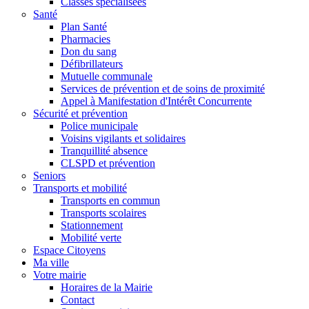
Classes spécialisées
Santé
Plan Santé
Pharmacies
Don du sang
Défibrillateurs
Mutuelle communale
Services de prévention et de soins de proximité
Appel à Manifestation d'Intérêt Concurrente
Sécurité et prévention
Police municipale
Voisins vigilants et solidaires
Tranquillité absence
CLSPD et prévention
Seniors
Transports et mobilité
Transports en commun
Transports scolaires
Stationnement
Mobilité verte
Espace Citoyens
Ma ville
Votre mairie
Horaires de la Mairie
Contact