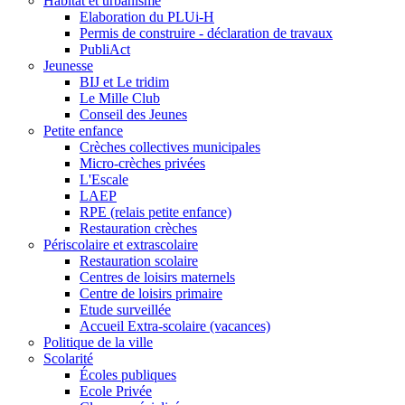
Habitat et urbanisme
Elaboration du PLUi-H
Permis de construire - déclaration de travaux
PubliAct
Jeunesse
BIJ et Le tridim
Le Mille Club
Conseil des Jeunes
Petite enfance
Crèches collectives municipales
Micro-crèches privées
L'Escale
LAEP
RPE (relais petite enfance)
Restauration crèches
Périscolaire et extrascolaire
Restauration scolaire
Centres de loisirs maternels
Centre de loisirs primaire
Etude surveillée
Accueil Extra-scolaire (vacances)
Politique de la ville
Scolarité
Écoles publiques
Ecole Privée