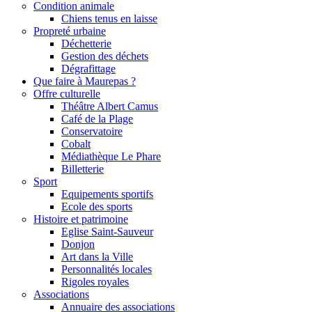
Condition animale
Chiens tenus en laisse
Propreté urbaine
Déchetterie
Gestion des déchets
Dégrafittage
Que faire à Maurepas ?
Offre culturelle
Théâtre Albert Camus
Café de la Plage
Conservatoire
Cobalt
Médiathèque Le Phare
Billetterie
Sport
Equipements sportifs
Ecole des sports
Histoire et patrimoine
Eglise Saint-Sauveur
Donjon
Art dans la Ville
Personnalités locales
Rigoles royales
Associations
Annuaire des associations