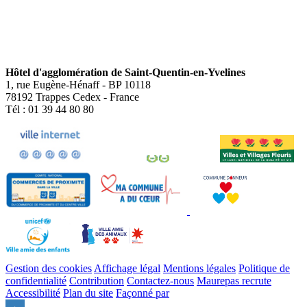
Hôtel d'agglomération de Saint-Quentin-en-Yvelines
1, rue Eugène-Hénaff - BP 10118
78192 Trappes Cedex - France
Tél : 01 39 44 80 80
Gestion des cookies
Affichage légal
Mentions légales
Politique de
confidentialité
Contribution
Contactez-nous
Maurepas recrute
Accessibilité
Plan du site
Façonné par
Remonter