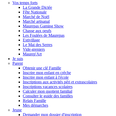
Vos temps forts
La Grande Dictée
Fête Nationale
Marché de Noël
Marché artisanal
Maurepas Gaming Show
Chasse aux oeufs
Les Foulées de Maurepas
Estivillage
Le Mai des Serres
Vide-greniers
Maurep'Art
Je suis
Parent
Obtenir une clé Famille
Inscrire mon enfant en crèche
Inscrire mon enfant à l'école
Inscriptions aux activités péri et extrascolaires
Inscriptions vacances scolaires
Calculer mon quotient familial
Consulter le guide des familles
Relais Famille
Mes démarches
Jeune
Demander mon dossier d'inscription