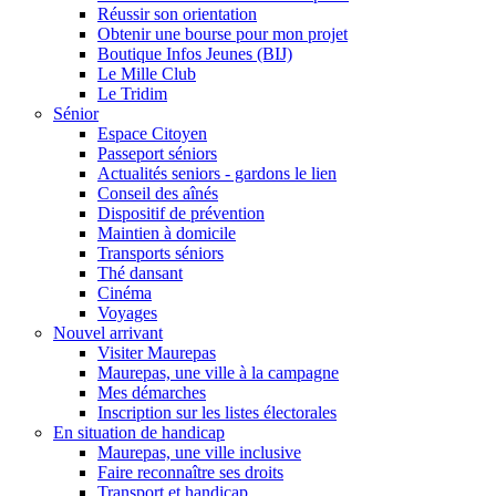
Réussir son orientation
Obtenir une bourse pour mon projet
Boutique Infos Jeunes (BIJ)
Le Mille Club
Le Tridim
Sénior
Espace Citoyen
Passeport séniors
Actualités seniors - gardons le lien
Conseil des aînés
Dispositif de prévention
Maintien à domicile
Transports séniors
Thé dansant
Cinéma
Voyages
Nouvel arrivant
Visiter Maurepas
Maurepas, une ville à la campagne
Mes démarches
Inscription sur les listes électorales
En situation de handicap
Maurepas, une ville inclusive
Faire reconnaître ses droits
Transport et handicap