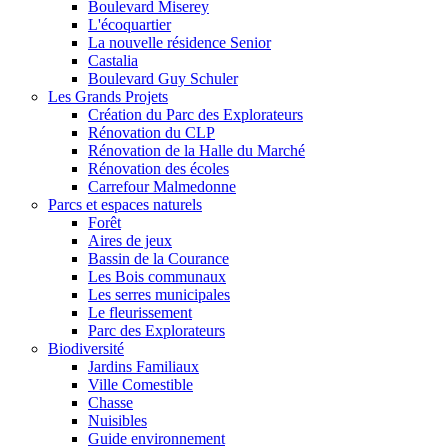
Boulevard Miserey
L'écoquartier
La nouvelle résidence Senior
Castalia
Boulevard Guy Schuler
Les Grands Projets
Création du Parc des Explorateurs
Rénovation du CLP
Rénovation de la Halle du Marché
Rénovation des écoles
Carrefour Malmedonne
Parcs et espaces naturels
Forêt
Aires de jeux
Bassin de la Courance
Les Bois communaux
Les serres municipales
Le fleurissement
Parc des Explorateurs
Biodiversité
Jardins Familiaux
Ville Comestible
Chasse
Nuisibles
Guide environnement