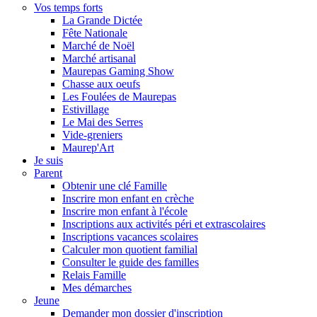
Vos temps forts
La Grande Dictée
Fête Nationale
Marché de Noël
Marché artisanal
Maurepas Gaming Show
Chasse aux oeufs
Les Foulées de Maurepas
Estivillage
Le Mai des Serres
Vide-greniers
Maurep'Art
Je suis
Parent
Obtenir une clé Famille
Inscrire mon enfant en crèche
Inscrire mon enfant à l'école
Inscriptions aux activités péri et extrascolaires
Inscriptions vacances scolaires
Calculer mon quotient familial
Consulter le guide des familles
Relais Famille
Mes démarches
Jeune
Demander mon dossier d'inscription