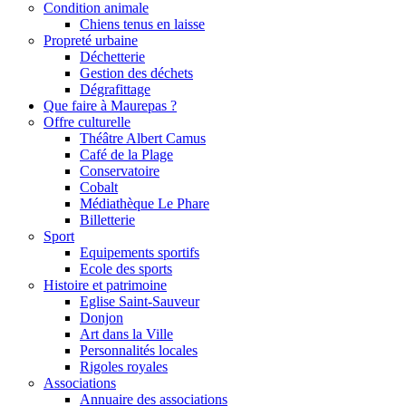
Condition animale
Chiens tenus en laisse
Propreté urbaine
Déchetterie
Gestion des déchets
Dégrafittage
Que faire à Maurepas ?
Offre culturelle
Théâtre Albert Camus
Café de la Plage
Conservatoire
Cobalt
Médiathèque Le Phare
Billetterie
Sport
Equipements sportifs
Ecole des sports
Histoire et patrimoine
Eglise Saint-Sauveur
Donjon
Art dans la Ville
Personnalités locales
Rigoles royales
Associations
Annuaire des associations