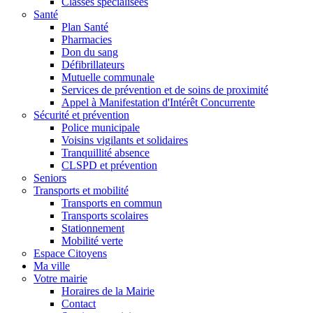
Classes spécialisées
Santé
Plan Santé
Pharmacies
Don du sang
Défibrillateurs
Mutuelle communale
Services de prévention et de soins de proximité
Appel à Manifestation d'Intérêt Concurrente
Sécurité et prévention
Police municipale
Voisins vigilants et solidaires
Tranquillité absence
CLSPD et prévention
Seniors
Transports et mobilité
Transports en commun
Transports scolaires
Stationnement
Mobilité verte
Espace Citoyens
Ma ville
Votre mairie
Horaires de la Mairie
Contact