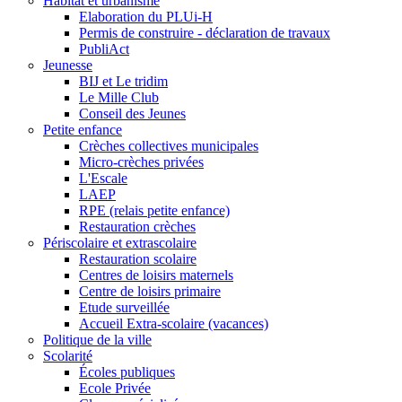
Habitat et urbanisme
Elaboration du PLUi-H
Permis de construire - déclaration de travaux
PubliAct
Jeunesse
BIJ et Le tridim
Le Mille Club
Conseil des Jeunes
Petite enfance
Crèches collectives municipales
Micro-crèches privées
L'Escale
LAEP
RPE (relais petite enfance)
Restauration crèches
Périscolaire et extrascolaire
Restauration scolaire
Centres de loisirs maternels
Centre de loisirs primaire
Etude surveillée
Accueil Extra-scolaire (vacances)
Politique de la ville
Scolarité
Écoles publiques
Ecole Privée