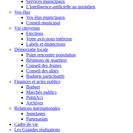
Services municipaux
L'intelligence artificielle au quotidien
Vos élus
Vos élus municipaux
Conseil municipal
Vie citoyenne
Elections
Votre avis nous intéresse
Labels et distinctions
Démocratie locale
Point rencontre population
Réunions de quartiers
Conseil des Jeunes
Conseil des aînés
Budgets participatifs
Finances et actes publics
Budget
Marchés publics
PubliAct
Archives
Relations internationales
Jumelages
Partenariats
Cadre de vie
Les Grandes réalisations