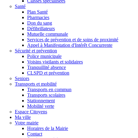
Classes spécialisées
Santé
Plan Santé
Pharmacies
Don du sang
Défibrillateurs
Mutuelle communale
Services de prévention et de soins de proximité
Appel à Manifestation d'Intérêt Concurrente
Sécurité et prévention
Police municipale
Voisins vigilants et solidaires
Tranquillité absence
CLSPD et prévention
Seniors
Transports et mobilité
Transports en commun
Transports scolaires
Stationnement
Mobilité verte
Espace Citoyens
Ma ville
Votre mairie
Horaires de la Mairie
Contact