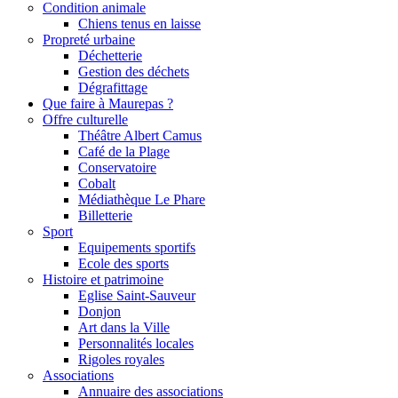
Condition animale
Chiens tenus en laisse
Propreté urbaine
Déchetterie
Gestion des déchets
Dégrafittage
Que faire à Maurepas ?
Offre culturelle
Théâtre Albert Camus
Café de la Plage
Conservatoire
Cobalt
Médiathèque Le Phare
Billetterie
Sport
Equipements sportifs
Ecole des sports
Histoire et patrimoine
Eglise Saint-Sauveur
Donjon
Art dans la Ville
Personnalités locales
Rigoles royales
Associations
Annuaire des associations