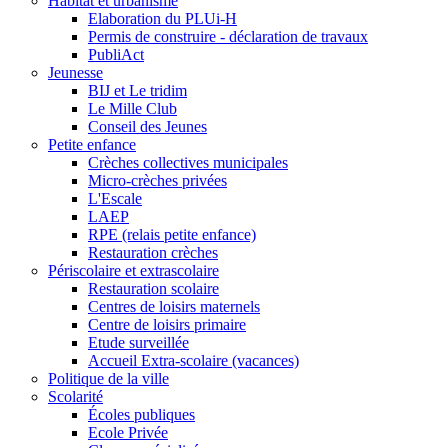
Habitat et urbanisme
Elaboration du PLUi-H
Permis de construire - déclaration de travaux
PubliAct
Jeunesse
BIJ et Le tridim
Le Mille Club
Conseil des Jeunes
Petite enfance
Crèches collectives municipales
Micro-crèches privées
L'Escale
LAEP
RPE (relais petite enfance)
Restauration crèches
Périscolaire et extrascolaire
Restauration scolaire
Centres de loisirs maternels
Centre de loisirs primaire
Etude surveillée
Accueil Extra-scolaire (vacances)
Politique de la ville
Scolarité
Écoles publiques
Ecole Privée