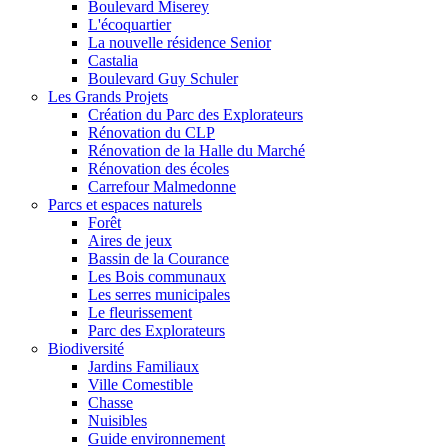
Boulevard Miserey
L'écoquartier
La nouvelle résidence Senior
Castalia
Boulevard Guy Schuler
Les Grands Projets
Création du Parc des Explorateurs
Rénovation du CLP
Rénovation de la Halle du Marché
Rénovation des écoles
Carrefour Malmedonne
Parcs et espaces naturels
Forêt
Aires de jeux
Bassin de la Courance
Les Bois communaux
Les serres municipales
Le fleurissement
Parc des Explorateurs
Biodiversité
Jardins Familiaux
Ville Comestible
Chasse
Nuisibles
Guide environnement