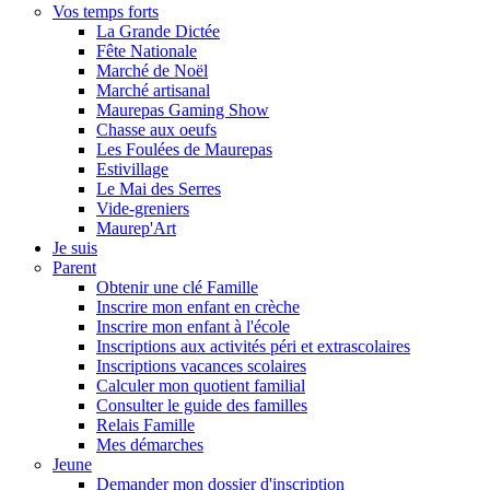
Vos temps forts
La Grande Dictée
Fête Nationale
Marché de Noël
Marché artisanal
Maurepas Gaming Show
Chasse aux oeufs
Les Foulées de Maurepas
Estivillage
Le Mai des Serres
Vide-greniers
Maurep'Art
Je suis
Parent
Obtenir une clé Famille
Inscrire mon enfant en crèche
Inscrire mon enfant à l'école
Inscriptions aux activités péri et extrascolaires
Inscriptions vacances scolaires
Calculer mon quotient familial
Consulter le guide des familles
Relais Famille
Mes démarches
Jeune
Demander mon dossier d'inscription