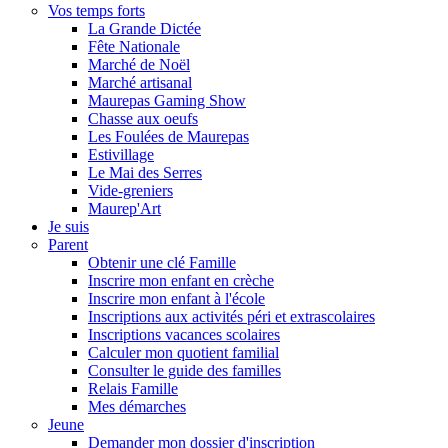
Vos temps forts
La Grande Dictée
Fête Nationale
Marché de Noël
Marché artisanal
Maurepas Gaming Show
Chasse aux oeufs
Les Foulées de Maurepas
Estivillage
Le Mai des Serres
Vide-greniers
Maurep'Art
Je suis
Parent
Obtenir une clé Famille
Inscrire mon enfant en crèche
Inscrire mon enfant à l'école
Inscriptions aux activités péri et extrascolaires
Inscriptions vacances scolaires
Calculer mon quotient familial
Consulter le guide des familles
Relais Famille
Mes démarches
Jeune
Demander mon dossier d'inscription