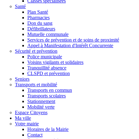
Classes spécialisées
Santé
Plan Santé
Pharmacies
Don du sang
Défibrillateurs
Mutuelle communale
Services de prévention et de soins de proximité
Appel à Manifestation d'Intérêt Concurrente
Sécurité et prévention
Police municipale
Voisins vigilants et solidaires
Tranquillité absence
CLSPD et prévention
Seniors
Transports et mobilité
Transports en commun
Transports scolaires
Stationnement
Mobilité verte
Espace Citoyens
Ma ville
Votre mairie
Horaires de la Mairie
Contact