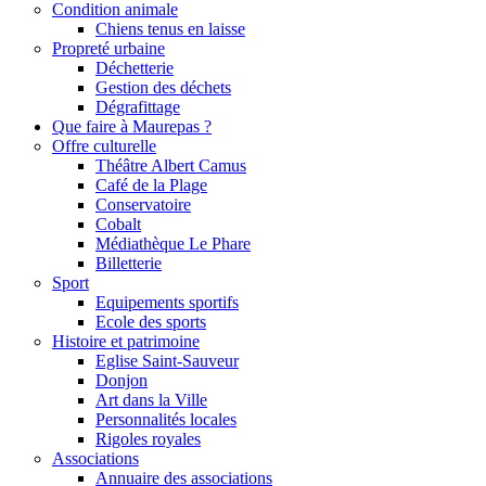
Condition animale
Chiens tenus en laisse
Propreté urbaine
Déchetterie
Gestion des déchets
Dégrafittage
Que faire à Maurepas ?
Offre culturelle
Théâtre Albert Camus
Café de la Plage
Conservatoire
Cobalt
Médiathèque Le Phare
Billetterie
Sport
Equipements sportifs
Ecole des sports
Histoire et patrimoine
Eglise Saint-Sauveur
Donjon
Art dans la Ville
Personnalités locales
Rigoles royales
Associations
Annuaire des associations