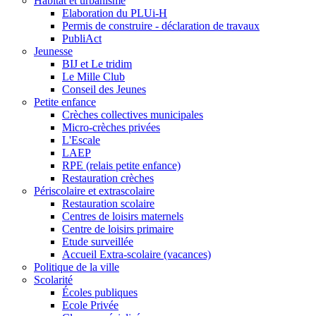
Habitat et urbanisme
Elaboration du PLUi-H
Permis de construire - déclaration de travaux
PubliAct
Jeunesse
BIJ et Le tridim
Le Mille Club
Conseil des Jeunes
Petite enfance
Crèches collectives municipales
Micro-crèches privées
L'Escale
LAEP
RPE (relais petite enfance)
Restauration crèches
Périscolaire et extrascolaire
Restauration scolaire
Centres de loisirs maternels
Centre de loisirs primaire
Etude surveillée
Accueil Extra-scolaire (vacances)
Politique de la ville
Scolarité
Écoles publiques
Ecole Privée