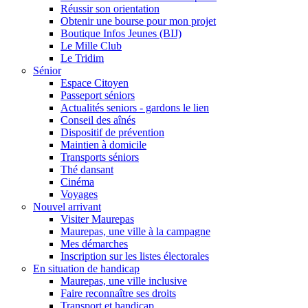
Réussir son orientation
Obtenir une bourse pour mon projet
Boutique Infos Jeunes (BIJ)
Le Mille Club
Le Tridim
Sénior
Espace Citoyen
Passeport séniors
Actualités seniors - gardons le lien
Conseil des aînés
Dispositif de prévention
Maintien à domicile
Transports séniors
Thé dansant
Cinéma
Voyages
Nouvel arrivant
Visiter Maurepas
Maurepas, une ville à la campagne
Mes démarches
Inscription sur les listes électorales
En situation de handicap
Maurepas, une ville inclusive
Faire reconnaître ses droits
Transport et handicap