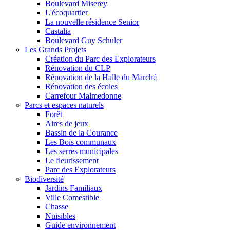
Boulevard Miserey
L'écoquartier
La nouvelle résidence Senior
Castalia
Boulevard Guy Schuler
Les Grands Projets
Création du Parc des Explorateurs
Rénovation du CLP
Rénovation de la Halle du Marché
Rénovation des écoles
Carrefour Malmedonne
Parcs et espaces naturels
Forêt
Aires de jeux
Bassin de la Courance
Les Bois communaux
Les serres municipales
Le fleurissement
Parc des Explorateurs
Biodiversité
Jardins Familiaux
Ville Comestible
Chasse
Nuisibles
Guide environnement