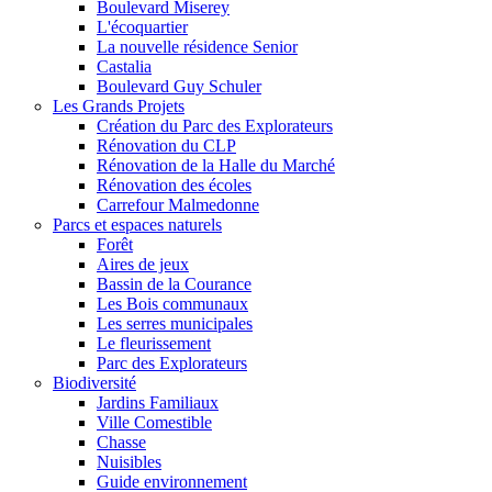
Boulevard Miserey
L'écoquartier
La nouvelle résidence Senior
Castalia
Boulevard Guy Schuler
Les Grands Projets
Création du Parc des Explorateurs
Rénovation du CLP
Rénovation de la Halle du Marché
Rénovation des écoles
Carrefour Malmedonne
Parcs et espaces naturels
Forêt
Aires de jeux
Bassin de la Courance
Les Bois communaux
Les serres municipales
Le fleurissement
Parc des Explorateurs
Biodiversité
Jardins Familiaux
Ville Comestible
Chasse
Nuisibles
Guide environnement