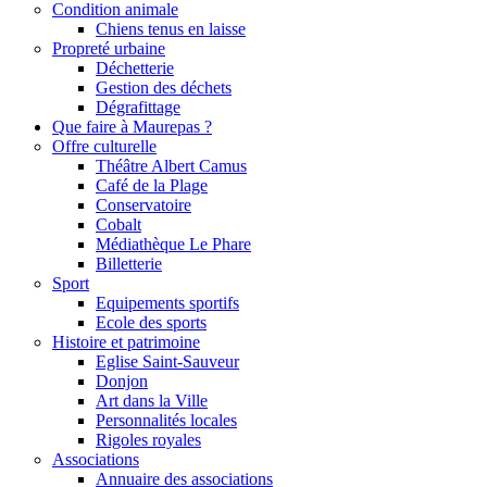
Condition animale
Chiens tenus en laisse
Propreté urbaine
Déchetterie
Gestion des déchets
Dégrafittage
Que faire à Maurepas ?
Offre culturelle
Théâtre Albert Camus
Café de la Plage
Conservatoire
Cobalt
Médiathèque Le Phare
Billetterie
Sport
Equipements sportifs
Ecole des sports
Histoire et patrimoine
Eglise Saint-Sauveur
Donjon
Art dans la Ville
Personnalités locales
Rigoles royales
Associations
Annuaire des associations