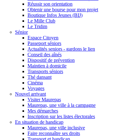
Réussir son orientation
Obtenir une bourse pour mon projet
Boutique Infos Jeunes (BIJ)
Le Mille Club
Le Tridim
Sénior
Espace Citoyen
Passeport séniors
Actualités seniors - gardons le lien
Conseil des aînés
Dispositif de prévention
Maintien à domicile
Transports séniors
Thé dansant
Cinéma
Voyages
Nouvel arrivant
Visiter Maurepas
Maurepas, une ville à la campagne
Mes démarches
Inscription sur les listes électorales
En situation de handicap
Maurepas, une ville inclusive
Faire reconnaître ses droits
Transport et handicap