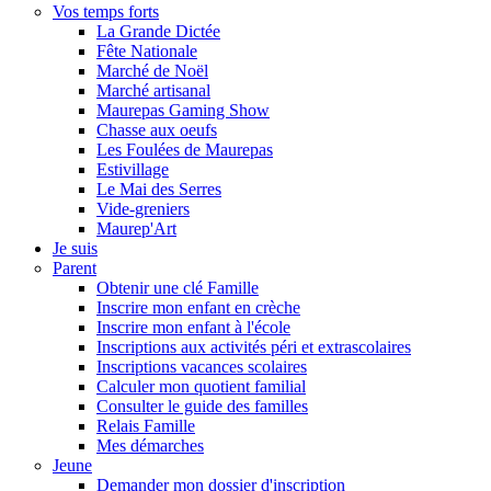
Vos temps forts
La Grande Dictée
Fête Nationale
Marché de Noël
Marché artisanal
Maurepas Gaming Show
Chasse aux oeufs
Les Foulées de Maurepas
Estivillage
Le Mai des Serres
Vide-greniers
Maurep'Art
Je suis
Parent
Obtenir une clé Famille
Inscrire mon enfant en crèche
Inscrire mon enfant à l'école
Inscriptions aux activités péri et extrascolaires
Inscriptions vacances scolaires
Calculer mon quotient familial
Consulter le guide des familles
Relais Famille
Mes démarches
Jeune
Demander mon dossier d'inscription