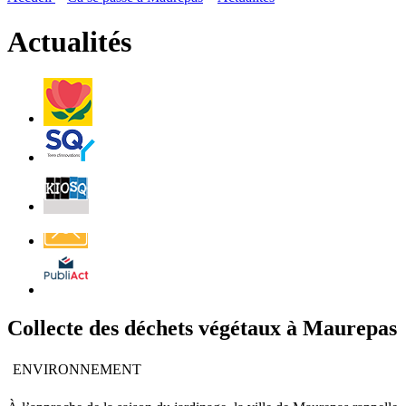
page
flux
rése
RSS
soci
Actualités
Villes
et
Villages
Fleuris
Saint-
Quentin
Billetterie
Contact
Affichage
légal
Collecte des déchets végétaux à Maurepas
ENVIRONNEMENT