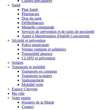
Classes spécialisées
Santé
Plan Santé
Pharmacies
Don du sang
Défibrillateurs
Mutuelle communale
Services de prévention et de soins de proximité
Appel à Manifestation d'Intérêt Concurrente
Sécurité et prévention
Police municipale
Voisins vigilants et solidaires
Tranquillité absence
CLSPD et prévention
Seniors
Transports et mobilité
Transports en commun
Transports scolaires
Stationnement
Mobilité verte
Espace Citoyens
Ma ville
Votre mairie
Horaires de la Mairie
Contact