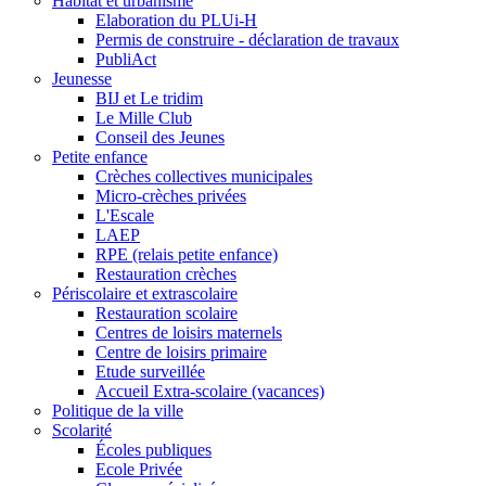
Habitat et urbanisme
Elaboration du PLUi-H
Permis de construire - déclaration de travaux
PubliAct
Jeunesse
BIJ et Le tridim
Le Mille Club
Conseil des Jeunes
Petite enfance
Crèches collectives municipales
Micro-crèches privées
L'Escale
LAEP
RPE (relais petite enfance)
Restauration crèches
Périscolaire et extrascolaire
Restauration scolaire
Centres de loisirs maternels
Centre de loisirs primaire
Etude surveillée
Accueil Extra-scolaire (vacances)
Politique de la ville
Scolarité
Écoles publiques
Ecole Privée