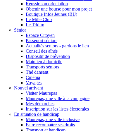
Réussir son orientation
Obtenir une bourse pour mon projet
Boutique Infos Jeunes (BIJ)
Le Mille Club
Le Tridim
Sénior
Espace Citoyen
Passeport séniors
Actualités seniors - gardons le lien
Conseil des aînés
Dispositif de prévention
Maintien à domicile
Transports séniors
Thé dansant
Cinéma
Voyages
Nouvel arrivant
Visiter Maurepas
Maurepas, une ville à la campagne
Mes démarches
Inscription sur les listes électorales
En situation de handicap
Maurepas, une ville inclusive
Faire reconnaître ses droits
Transport et handicap