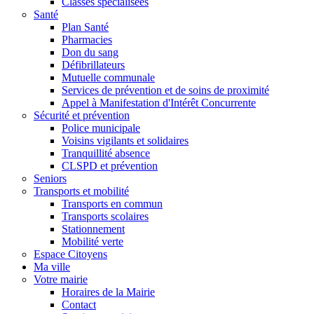
Classes spécialisées
Santé
Plan Santé
Pharmacies
Don du sang
Défibrillateurs
Mutuelle communale
Services de prévention et de soins de proximité
Appel à Manifestation d'Intérêt Concurrente
Sécurité et prévention
Police municipale
Voisins vigilants et solidaires
Tranquillité absence
CLSPD et prévention
Seniors
Transports et mobilité
Transports en commun
Transports scolaires
Stationnement
Mobilité verte
Espace Citoyens
Ma ville
Votre mairie
Horaires de la Mairie
Contact