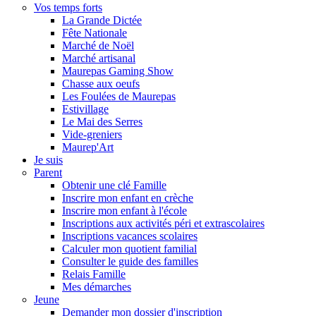
Vos temps forts
La Grande Dictée
Fête Nationale
Marché de Noël
Marché artisanal
Maurepas Gaming Show
Chasse aux oeufs
Les Foulées de Maurepas
Estivillage
Le Mai des Serres
Vide-greniers
Maurep'Art
Je suis
Parent
Obtenir une clé Famille
Inscrire mon enfant en crèche
Inscrire mon enfant à l'école
Inscriptions aux activités péri et extrascolaires
Inscriptions vacances scolaires
Calculer mon quotient familial
Consulter le guide des familles
Relais Famille
Mes démarches
Jeune
Demander mon dossier d'inscription