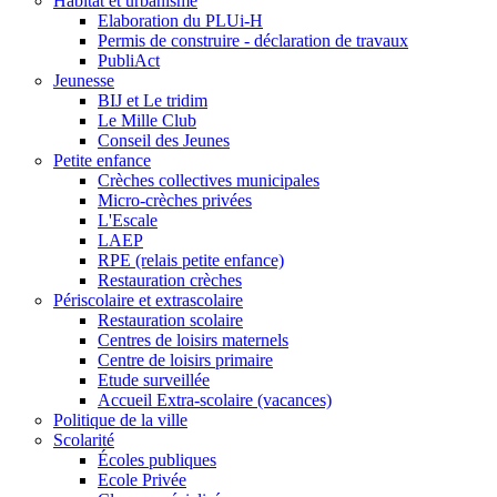
Habitat et urbanisme
Elaboration du PLUi-H
Permis de construire - déclaration de travaux
PubliAct
Jeunesse
BIJ et Le tridim
Le Mille Club
Conseil des Jeunes
Petite enfance
Crèches collectives municipales
Micro-crèches privées
L'Escale
LAEP
RPE (relais petite enfance)
Restauration crèches
Périscolaire et extrascolaire
Restauration scolaire
Centres de loisirs maternels
Centre de loisirs primaire
Etude surveillée
Accueil Extra-scolaire (vacances)
Politique de la ville
Scolarité
Écoles publiques
Ecole Privée