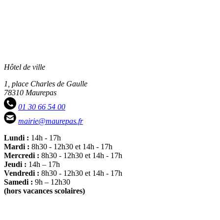
quotidien
Hôtel de ville
1, place Charles de Gaulle
78310 Maurepas
01 30 66 54 00
mairie@maurepas.fr
Lundi :
14h - 17h
Mardi :
8h30 - 12h30 et 14h - 17h
Mercredi :
8h30 - 12h30 et 14h - 17h
Jeudi :
14h – 17h
Vendredi :
8h30 - 12h30 et 14h - 17h
Samedi :
9h – 12h30
(hors vacances scolaires)