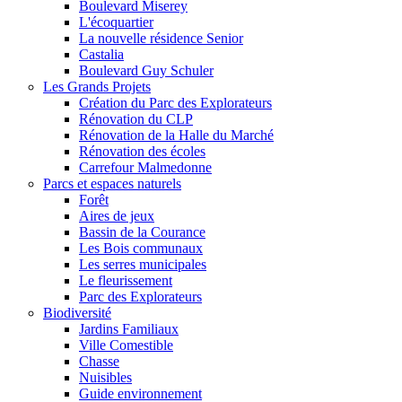
Boulevard Miserey
L'écoquartier
La nouvelle résidence Senior
Castalia
Boulevard Guy Schuler
Les Grands Projets
Création du Parc des Explorateurs
Rénovation du CLP
Rénovation de la Halle du Marché
Rénovation des écoles
Carrefour Malmedonne
Parcs et espaces naturels
Forêt
Aires de jeux
Bassin de la Courance
Les Bois communaux
Les serres municipales
Le fleurissement
Parc des Explorateurs
Biodiversité
Jardins Familiaux
Ville Comestible
Chasse
Nuisibles
Guide environnement