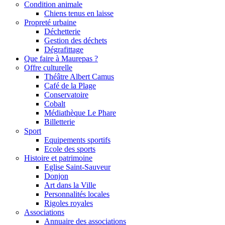
Condition animale
Chiens tenus en laisse
Propreté urbaine
Déchetterie
Gestion des déchets
Dégrafittage
Que faire à Maurepas ?
Offre culturelle
Théâtre Albert Camus
Café de la Plage
Conservatoire
Cobalt
Médiathèque Le Phare
Billetterie
Sport
Equipements sportifs
Ecole des sports
Histoire et patrimoine
Eglise Saint-Sauveur
Donjon
Art dans la Ville
Personnalités locales
Rigoles royales
Associations
Annuaire des associations