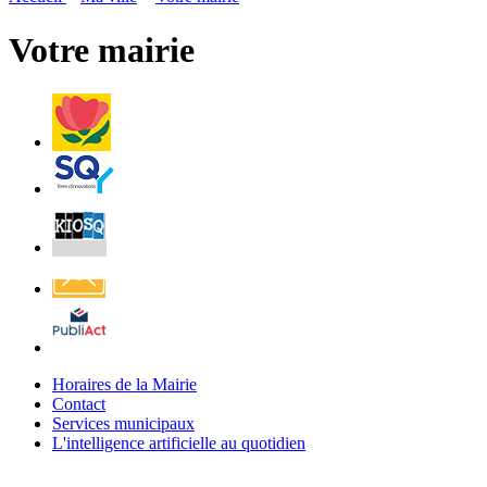
page
flux
rése
RSS
soci
Votre mairie
Villes
et
Villages
Fleuris
Saint-
Quentin
Billetterie
Contact
Affichage
légal
Horaires
Horaires de la Mairie
de
Contact
Contact
la
Services
Services municipaux
Mairie
municipaux
L'intelligence
L'intelligence artificielle au quotidien
artificielle
au