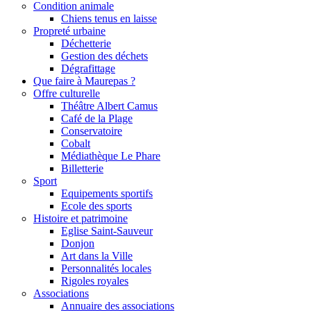
Condition animale
Chiens tenus en laisse
Propreté urbaine
Déchetterie
Gestion des déchets
Dégrafittage
Que faire à Maurepas ?
Offre culturelle
Théâtre Albert Camus
Café de la Plage
Conservatoire
Cobalt
Médiathèque Le Phare
Billetterie
Sport
Equipements sportifs
Ecole des sports
Histoire et patrimoine
Eglise Saint-Sauveur
Donjon
Art dans la Ville
Personnalités locales
Rigoles royales
Associations
Annuaire des associations