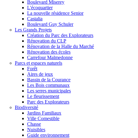
Boulevard Miserey
L'écoquartier
La nouvelle résidence Senior
Castalia
Boulevard Guy Schuler
Les Grands Projets
Création du Parc des Explorateurs
Rénovation du CLP
Rénovation de la Halle du Marché
Rénovation des écoles
Carrefour Malmedonne
Parcs et espaces naturels
Forêt
Aires de jeux
Bassin de la Courance
Les Bois communaux
Les serres municipales
Le fleurissement
Parc des Explorateurs
Biodiversité
Jardins Familiaux
Ville Comestible
Chasse
Nuisibles
Guide environnement