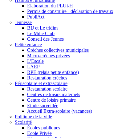
Habitat et urbanisme
Elaboration du PLUi-H
Permis de construire - déclaration de travaux
PubliAct
Jeunesse
BIJ et Le tridim
Le Mille Club
Conseil des Jeunes
Petite enfance
Crèches collectives municipales
Micro-crèches privées
L'Escale
LAEP
RPE (relais petite enfance)
Restauration crèches
Périscolaire et extrascolaire
Restauration scolaire
Centres de loisirs maternels
Centre de loisirs primaire
Etude surveillée
Accueil Extra-scolaire (vacances)
Politique de la ville
Scolarité
Écoles publiques
Ecole Privée