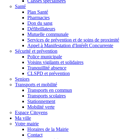
Classes spécialisées
Santé
Plan Santé
Pharmacies
Don du sang
Défibrillateurs
Mutuelle communale
Services de prévention et de soins de proximité
Appel à Manifestation d'Intérêt Concurrente
Sécurité et prévention
Police municipale
Voisins vigilants et solidaires
Tranquillité absence
CLSPD et prévention
Seniors
Transports et mobilité
Transports en commun
Transports scolaires
Stationnement
Mobilité verte
Espace Citoyens
Ma ville
Votre mairie
Horaires de la Mairie
Contact