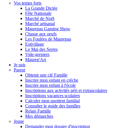
Vos temps forts
La Grande Dictée
Fête Nationale
Marché de Noël
Marché artisanal
Maurepas Gaming Show
Chasse aux oeufs
Les Foulées de Maurepas
Estivillage
Le Mai des Serres
Vide-greniers
Maurep'Art
Je suis
Parent
Obtenir une clé Famille
Inscrire mon enfant en crèche
Inscrire mon enfant à l'école
Inscriptions aux activités péri et extrascolaires
Inscriptions vacances scolaires
Calculer mon quotient familial
Consulter le guide des familles
Relais Famille
Mes démarches
Jeune
Demander mon dossier d'inscription