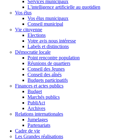
Services municipaux
L'intelligence artificielle au quotidien
Vos élus
Vos élus municipaux
Conseil municipal
Vie citoyenne
Elections
Votre avis nous intéresse
Labels et distinctions
Démocratie locale
Point rencontre population
Réunions de quartiers
Conseil des Jeunes
Conseil des aînés
Budgets participatifs
Finances et actes publics
Budget
Marchés publics
PubliAct
Archives
Relations internationales
Jumelages
Partenariats
Cadre de vie
Les Grandes réalisations