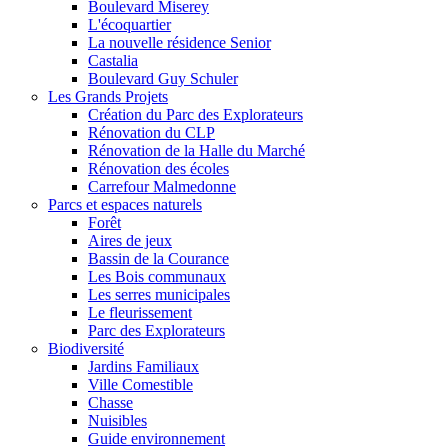
Boulevard Miserey
L'écoquartier
La nouvelle résidence Senior
Castalia
Boulevard Guy Schuler
Les Grands Projets
Création du Parc des Explorateurs
Rénovation du CLP
Rénovation de la Halle du Marché
Rénovation des écoles
Carrefour Malmedonne
Parcs et espaces naturels
Forêt
Aires de jeux
Bassin de la Courance
Les Bois communaux
Les serres municipales
Le fleurissement
Parc des Explorateurs
Biodiversité
Jardins Familiaux
Ville Comestible
Chasse
Nuisibles
Guide environnement