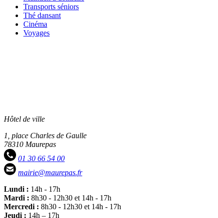
le
prévention
à
Transports
Transports séniors
lien
domicile
séniors
Thé
Thé dansant
dansant
Cinéma
Cinéma
Voyages
Voyages
Hôtel de ville
1, place Charles de Gaulle
78310 Maurepas
01 30 66 54 00
mairie@maurepas.fr
Lundi :
14h - 17h
Mardi :
8h30 - 12h30 et 14h - 17h
Mercredi :
8h30 - 12h30 et 14h - 17h
Jeudi :
14h – 17h