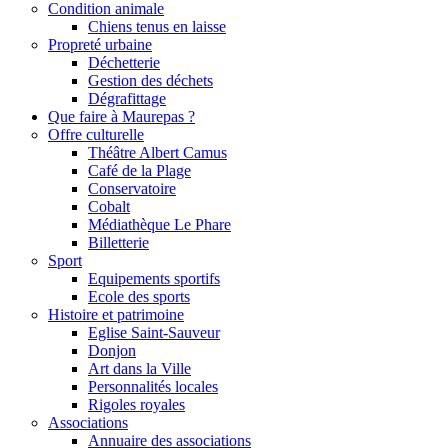
Condition animale
Chiens tenus en laisse
Propreté urbaine
Déchetterie
Gestion des déchets
Dégrafittage
Que faire à Maurepas ?
Offre culturelle
Théâtre Albert Camus
Café de la Plage
Conservatoire
Cobalt
Médiathèque Le Phare
Billetterie
Sport
Equipements sportifs
Ecole des sports
Histoire et patrimoine
Eglise Saint-Sauveur
Donjon
Art dans la Ville
Personnalités locales
Rigoles royales
Associations
Annuaire des associations