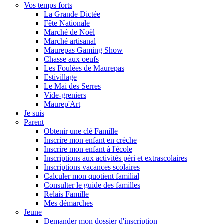
Vos temps forts
La Grande Dictée
Fête Nationale
Marché de Noël
Marché artisanal
Maurepas Gaming Show
Chasse aux oeufs
Les Foulées de Maurepas
Estivillage
Le Mai des Serres
Vide-greniers
Maurep'Art
Je suis
Parent
Obtenir une clé Famille
Inscrire mon enfant en crèche
Inscrire mon enfant à l'école
Inscriptions aux activités péri et extrascolaires
Inscriptions vacances scolaires
Calculer mon quotient familial
Consulter le guide des familles
Relais Famille
Mes démarches
Jeune
Demander mon dossier d'inscription