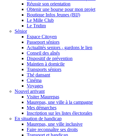
Réussir son orientation
Obtenir une bourse pour mon projet
Boutique Infos Jeunes (BIJ)
Le Mille Club
Le Tridim
Sénior
Espace Citoyen
Passeport séniors
Actualités seniors - gardons le lien
Conseil des aînés
Dispositif de prévention
Maintien à domicile
Transports séniors
Thé dansant
Cinéma
Voyages
Nouvel arrivant
Visiter Maurepas
Maurepas, une ville à la campagne
Mes démarches
Inscription sur les listes électorales
En situation de handicap
Maurepas, une ville inclusive
Faire reconnaître ses droits
Transport et handicap