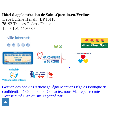
Hôtel d'agglomération de Saint-Quentin-en-Yvelines
1, rue Eugène-Hénaff - BP 10118
78192 Trappes Cedex - France
Tél : 01 39 44 80 80
Gestion des cookies
Affichage légal
Mentions légales
Politique de
confidentialité
Contribution
Contactez-nous
Maurepas recrute
Accessibilité
Plan du site
Façonné par
Remonter
en
haut