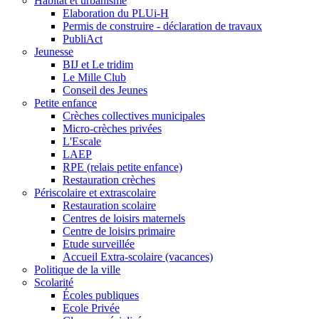
Habitat et urbanisme
Elaboration du PLUi-H
Permis de construire - déclaration de travaux
PubliAct
Jeunesse
BIJ et Le tridim
Le Mille Club
Conseil des Jeunes
Petite enfance
Crèches collectives municipales
Micro-crèches privées
L'Escale
LAEP
RPE (relais petite enfance)
Restauration crèches
Périscolaire et extrascolaire
Restauration scolaire
Centres de loisirs maternels
Centre de loisirs primaire
Etude surveillée
Accueil Extra-scolaire (vacances)
Politique de la ville
Scolarité
Écoles publiques
Ecole Privée