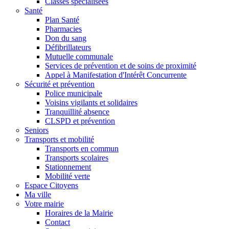
Classes spécialisées
Santé
Plan Santé
Pharmacies
Don du sang
Défibrillateurs
Mutuelle communale
Services de prévention et de soins de proximité
Appel à Manifestation d'Intérêt Concurrente
Sécurité et prévention
Police municipale
Voisins vigilants et solidaires
Tranquillité absence
CLSPD et prévention
Seniors
Transports et mobilité
Transports en commun
Transports scolaires
Stationnement
Mobilité verte
Espace Citoyens
Ma ville
Votre mairie
Horaires de la Mairie
Contact