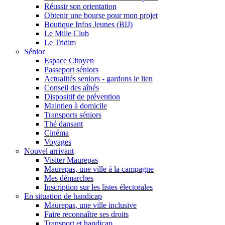
Réussir son orientation
Obtenir une bourse pour mon projet
Boutique Infos Jeunes (BIJ)
Le Mille Club
Le Tridim
Sénior
Espace Citoyen
Passeport séniors
Actualités seniors - gardons le lien
Conseil des aînés
Dispositif de prévention
Maintien à domicile
Transports séniors
Thé dansant
Cinéma
Voyages
Nouvel arrivant
Visiter Maurepas
Maurepas, une ville à la campagne
Mes démarches
Inscription sur les listes électorales
En situation de handicap
Maurepas, une ville inclusive
Faire reconnaître ses droits
Transport et handicap