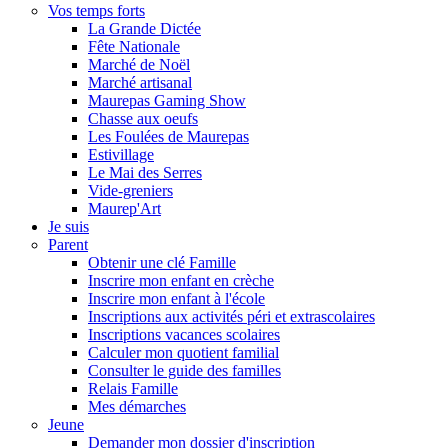
Vos temps forts
La Grande Dictée
Fête Nationale
Marché de Noël
Marché artisanal
Maurepas Gaming Show
Chasse aux oeufs
Les Foulées de Maurepas
Estivillage
Le Mai des Serres
Vide-greniers
Maurep'Art
Je suis
Parent
Obtenir une clé Famille
Inscrire mon enfant en crèche
Inscrire mon enfant à l'école
Inscriptions aux activités péri et extrascolaires
Inscriptions vacances scolaires
Calculer mon quotient familial
Consulter le guide des familles
Relais Famille
Mes démarches
Jeune
Demander mon dossier d'inscription