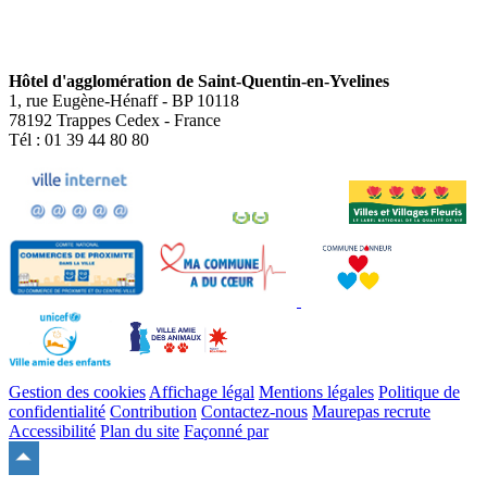
Hôtel d'agglomération de Saint-Quentin-en-Yvelines
1, rue Eugène-Hénaff - BP 10118
78192 Trappes Cedex - France
Tél : 01 39 44 80 80
Gestion des cookies
Affichage légal
Mentions légales
Politique de
confidentialité
Contribution
Contactez-nous
Maurepas recrute
Accessibilité
Plan du site
Façonné par
Remonter
en