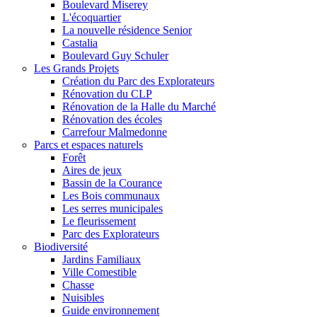
Boulevard Miserey
L'écoquartier
La nouvelle résidence Senior
Castalia
Boulevard Guy Schuler
Les Grands Projets
Création du Parc des Explorateurs
Rénovation du CLP
Rénovation de la Halle du Marché
Rénovation des écoles
Carrefour Malmedonne
Parcs et espaces naturels
Forêt
Aires de jeux
Bassin de la Courance
Les Bois communaux
Les serres municipales
Le fleurissement
Parc des Explorateurs
Biodiversité
Jardins Familiaux
Ville Comestible
Chasse
Nuisibles
Guide environnement