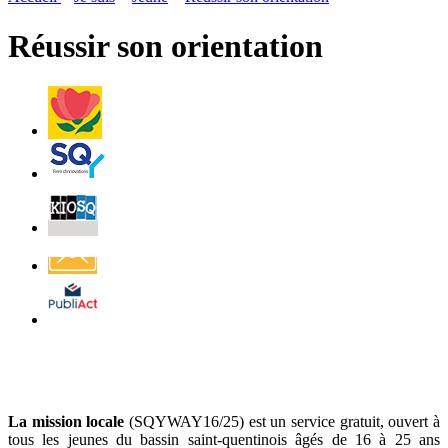
page
flux
rése
RSS
soci
Réussir son orientation
Villes
et
Villages
Fleuris
Saint-
Quentin
Billetterie
Contact
Affichage
légal
La mission locale
(SQYWAY16/25) est un service gratuit, ouvert à
tous les jeunes du bassin saint-quentinois âgés de 16 à 25 ans