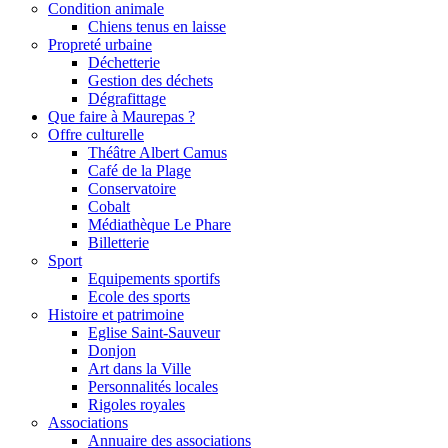
Condition animale
Chiens tenus en laisse
Propreté urbaine
Déchetterie
Gestion des déchets
Dégrafittage
Que faire à Maurepas ?
Offre culturelle
Théâtre Albert Camus
Café de la Plage
Conservatoire
Cobalt
Médiathèque Le Phare
Billetterie
Sport
Equipements sportifs
Ecole des sports
Histoire et patrimoine
Eglise Saint-Sauveur
Donjon
Art dans la Ville
Personnalités locales
Rigoles royales
Associations
Annuaire des associations