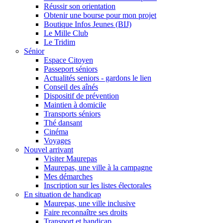
Réussir son orientation
Obtenir une bourse pour mon projet
Boutique Infos Jeunes (BIJ)
Le Mille Club
Le Tridim
Sénior
Espace Citoyen
Passeport séniors
Actualités seniors - gardons le lien
Conseil des aînés
Dispositif de prévention
Maintien à domicile
Transports séniors
Thé dansant
Cinéma
Voyages
Nouvel arrivant
Visiter Maurepas
Maurepas, une ville à la campagne
Mes démarches
Inscription sur les listes électorales
En situation de handicap
Maurepas, une ville inclusive
Faire reconnaître ses droits
Transport et handicap