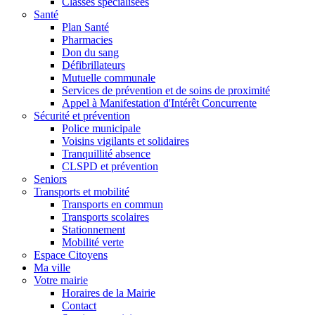
Classes spécialisées
Santé
Plan Santé
Pharmacies
Don du sang
Défibrillateurs
Mutuelle communale
Services de prévention et de soins de proximité
Appel à Manifestation d'Intérêt Concurrente
Sécurité et prévention
Police municipale
Voisins vigilants et solidaires
Tranquillité absence
CLSPD et prévention
Seniors
Transports et mobilité
Transports en commun
Transports scolaires
Stationnement
Mobilité verte
Espace Citoyens
Ma ville
Votre mairie
Horaires de la Mairie
Contact