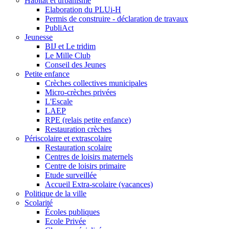
Habitat et urbanisme
Elaboration du PLUi-H
Permis de construire - déclaration de travaux
PubliAct
Jeunesse
BIJ et Le tridim
Le Mille Club
Conseil des Jeunes
Petite enfance
Crèches collectives municipales
Micro-crèches privées
L'Escale
LAEP
RPE (relais petite enfance)
Restauration crèches
Périscolaire et extrascolaire
Restauration scolaire
Centres de loisirs maternels
Centre de loisirs primaire
Etude surveillée
Accueil Extra-scolaire (vacances)
Politique de la ville
Scolarité
Écoles publiques
Ecole Privée