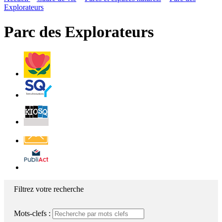
page
flux
Explorateurs
rése
RSS
soci
Parc des Explorateurs
Villes
et
Villages
Fleuris
Saint-
Quentin
Billetterie
Contact
Affichage
légal
Filtrez votre recherche
Mots-clefs :