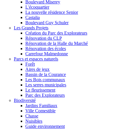
Boulevard Miserey
L'écoquartier
La nouvelle résidence Senior
Castalia
Boulevard Guy Schuler
Les Grands Projets
Création du Parc des Explorateurs
Rénovation du CLP
Rénovation de la Halle du Marché
Rénovation des écoles
Carrefour Malmedonne
Parcs et espaces naturels
Forêt
Aires de jeux
Bassin de la Courance
Les Bois communaux
Les serres municipales
Le fleurissement
Parc des Explorateurs
Biodiversité
Jardins Familiaux
Ville Comestible
Chasse
Nuisibles
Guide environnement