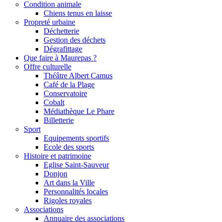
Condition animale
Chiens tenus en laisse
Propreté urbaine
Déchetterie
Gestion des déchets
Dégrafittage
Que faire à Maurepas ?
Offre culturelle
Théâtre Albert Camus
Café de la Plage
Conservatoire
Cobalt
Médiathèque Le Phare
Billetterie
Sport
Equipements sportifs
Ecole des sports
Histoire et patrimoine
Eglise Saint-Sauveur
Donjon
Art dans la Ville
Personnalités locales
Rigoles royales
Associations
Annuaire des associations