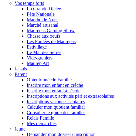
Vos temps forts
La Grande Dictée
Fête Nationale
Marché de Noël
Marché artisanal
Maurepas Gaming Show
Chasse aux oeufs
Les Foulées de Maurepas
Estivillage
Le Mai des Serres
Vide-greniers
Maurep'Art
Je suis
Parent
Obtenir une clé Famille
Inscrire mon enfant en crèche
Inscrire mon enfant à l'école
Inscriptions aux activités péri et extrascolaires
Inscriptions vacances scolaires
Calculer mon quotient familial
Consulter le guide des familles
Relais Famille
Mes démarches
Jeune
Demander mon dossier d'inscription