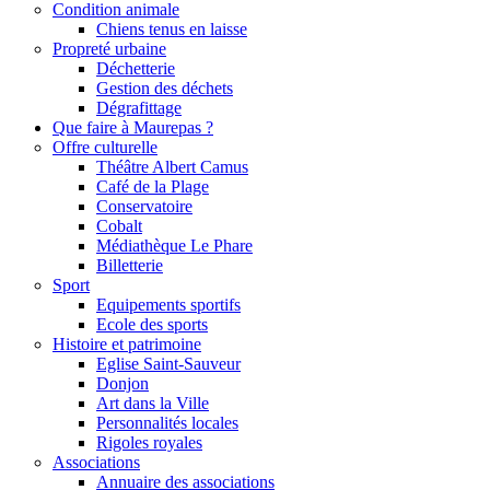
Condition animale
Chiens tenus en laisse
Propreté urbaine
Déchetterie
Gestion des déchets
Dégrafittage
Que faire à Maurepas ?
Offre culturelle
Théâtre Albert Camus
Café de la Plage
Conservatoire
Cobalt
Médiathèque Le Phare
Billetterie
Sport
Equipements sportifs
Ecole des sports
Histoire et patrimoine
Eglise Saint-Sauveur
Donjon
Art dans la Ville
Personnalités locales
Rigoles royales
Associations
Annuaire des associations