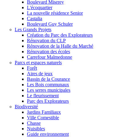
Boulevard Miserey
L'écoquartier
La nouvelle résidence Senior
Castalia
Boulevard Guy Schuler
Les Grands Projets
Création du Parc des Explorateurs
Rénovation du CLP
Rénovation de la Halle du Marché
Rénovation des écoles
Carrefour Malmedonne
Parcs et espaces naturels
Forêt
Aires de jeux
Bassin de la Courance
Les Bois communaux
Les serres municipales
Le fleurissement
Parc des Explorateurs
Biodiversité
Jardins Familiaux
Ville Comestible
Chasse
Nuisibles
Guide environnement