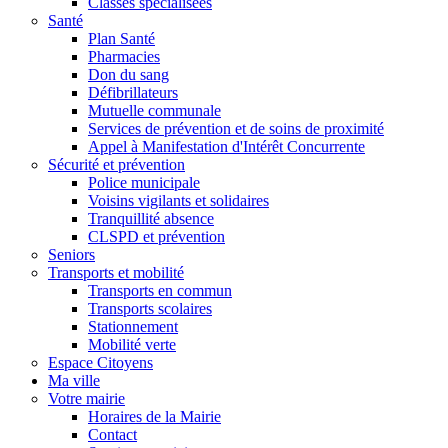
Classes spécialisées
Santé
Plan Santé
Pharmacies
Don du sang
Défibrillateurs
Mutuelle communale
Services de prévention et de soins de proximité
Appel à Manifestation d'Intérêt Concurrente
Sécurité et prévention
Police municipale
Voisins vigilants et solidaires
Tranquillité absence
CLSPD et prévention
Seniors
Transports et mobilité
Transports en commun
Transports scolaires
Stationnement
Mobilité verte
Espace Citoyens
Ma ville
Votre mairie
Horaires de la Mairie
Contact