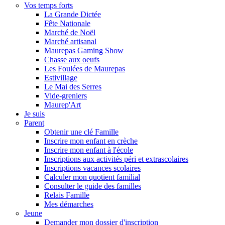
Vos temps forts
La Grande Dictée
Fête Nationale
Marché de Noël
Marché artisanal
Maurepas Gaming Show
Chasse aux oeufs
Les Foulées de Maurepas
Estivillage
Le Mai des Serres
Vide-greniers
Maurep'Art
Je suis
Parent
Obtenir une clé Famille
Inscrire mon enfant en crèche
Inscrire mon enfant à l'école
Inscriptions aux activités péri et extrascolaires
Inscriptions vacances scolaires
Calculer mon quotient familial
Consulter le guide des familles
Relais Famille
Mes démarches
Jeune
Demander mon dossier d'inscription