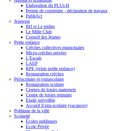
Habitat et urbanisme
Elaboration du PLUi-H
Permis de construire - déclaration de travaux
PubliAct
Jeunesse
BIJ et Le tridim
Le Mille Club
Conseil des Jeunes
Petite enfance
Crèches collectives municipales
Micro-crèches privées
L'Escale
LAEP
RPE (relais petite enfance)
Restauration crèches
Périscolaire et extrascolaire
Restauration scolaire
Centres de loisirs maternels
Centre de loisirs primaire
Etude surveillée
Accueil Extra-scolaire (vacances)
Politique de la ville
Scolarité
Écoles publiques
Ecole Privée