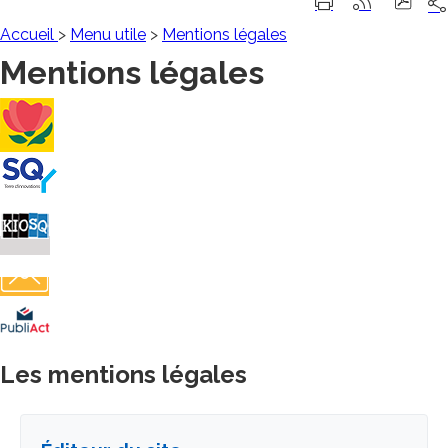
Pa
Imprimer
Générer
su
cette
le
les
Accueil
>
Menu utile
>
Mentions légales
ré
page
flux
Mentions légales
so
RSS
Villes
et
Villages
Saint-
Fleuris
Quentin
Billetterie
Contact
Affichage
légal
Les mentions légales