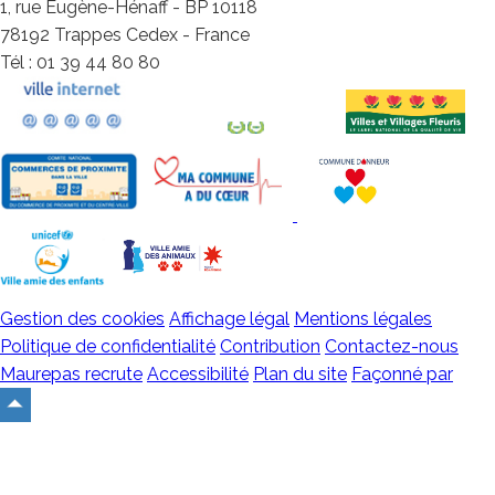
1, rue Eugène-Hénaff - BP 10118
78192 Trappes Cedex - France
Tél : 01 39 44 80 80
Gestion des cookies
Affichage légal
Mentions légales
Politique de confidentialité
Contribution
Contactez-nous
Maurepas recrute
Accessibilité
Plan du site
Façonné par
Remonter
en
haut
du