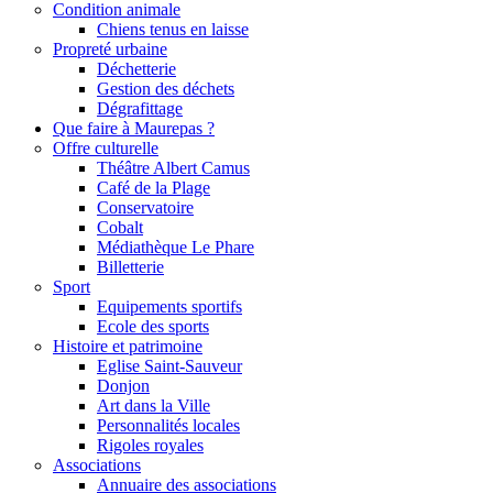
Condition animale
Chiens tenus en laisse
Propreté urbaine
Déchetterie
Gestion des déchets
Dégrafittage
Que faire à Maurepas ?
Offre culturelle
Théâtre Albert Camus
Café de la Plage
Conservatoire
Cobalt
Médiathèque Le Phare
Billetterie
Sport
Equipements sportifs
Ecole des sports
Histoire et patrimoine
Eglise Saint-Sauveur
Donjon
Art dans la Ville
Personnalités locales
Rigoles royales
Associations
Annuaire des associations