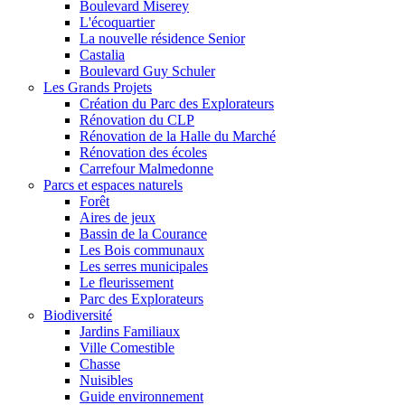
Boulevard Miserey
L'écoquartier
La nouvelle résidence Senior
Castalia
Boulevard Guy Schuler
Les Grands Projets
Création du Parc des Explorateurs
Rénovation du CLP
Rénovation de la Halle du Marché
Rénovation des écoles
Carrefour Malmedonne
Parcs et espaces naturels
Forêt
Aires de jeux
Bassin de la Courance
Les Bois communaux
Les serres municipales
Le fleurissement
Parc des Explorateurs
Biodiversité
Jardins Familiaux
Ville Comestible
Chasse
Nuisibles
Guide environnement