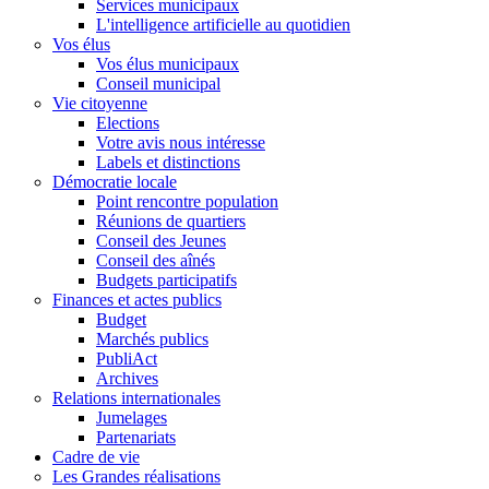
Services municipaux
L'intelligence artificielle au quotidien
Vos élus
Vos élus municipaux
Conseil municipal
Vie citoyenne
Elections
Votre avis nous intéresse
Labels et distinctions
Démocratie locale
Point rencontre population
Réunions de quartiers
Conseil des Jeunes
Conseil des aînés
Budgets participatifs
Finances et actes publics
Budget
Marchés publics
PubliAct
Archives
Relations internationales
Jumelages
Partenariats
Cadre de vie
Les Grandes réalisations