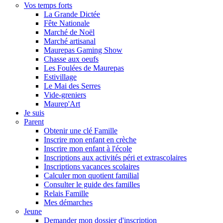
Vos temps forts
La Grande Dictée
Fête Nationale
Marché de Noël
Marché artisanal
Maurepas Gaming Show
Chasse aux oeufs
Les Foulées de Maurepas
Estivillage
Le Mai des Serres
Vide-greniers
Maurep'Art
Je suis
Parent
Obtenir une clé Famille
Inscrire mon enfant en crèche
Inscrire mon enfant à l'école
Inscriptions aux activités péri et extrascolaires
Inscriptions vacances scolaires
Calculer mon quotient familial
Consulter le guide des familles
Relais Famille
Mes démarches
Jeune
Demander mon dossier d'inscription