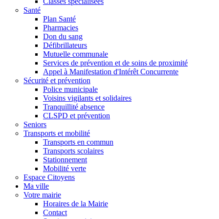
Classes spécialisées
Santé
Plan Santé
Pharmacies
Don du sang
Défibrillateurs
Mutuelle communale
Services de prévention et de soins de proximité
Appel à Manifestation d'Intérêt Concurrente
Sécurité et prévention
Police municipale
Voisins vigilants et solidaires
Tranquillité absence
CLSPD et prévention
Seniors
Transports et mobilité
Transports en commun
Transports scolaires
Stationnement
Mobilité verte
Espace Citoyens
Ma ville
Votre mairie
Horaires de la Mairie
Contact