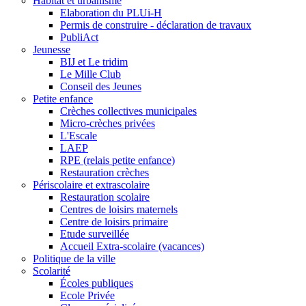
Habitat et urbanisme
Elaboration du PLUi-H
Permis de construire - déclaration de travaux
PubliAct
Jeunesse
BIJ et Le tridim
Le Mille Club
Conseil des Jeunes
Petite enfance
Crèches collectives municipales
Micro-crèches privées
L'Escale
LAEP
RPE (relais petite enfance)
Restauration crèches
Périscolaire et extrascolaire
Restauration scolaire
Centres de loisirs maternels
Centre de loisirs primaire
Etude surveillée
Accueil Extra-scolaire (vacances)
Politique de la ville
Scolarité
Écoles publiques
Ecole Privée