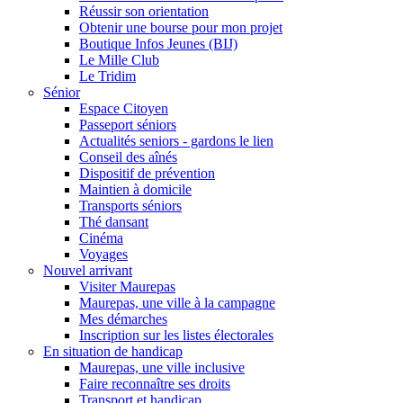
Réussir son orientation
Obtenir une bourse pour mon projet
Boutique Infos Jeunes (BIJ)
Le Mille Club
Le Tridim
Sénior
Espace Citoyen
Passeport séniors
Actualités seniors - gardons le lien
Conseil des aînés
Dispositif de prévention
Maintien à domicile
Transports séniors
Thé dansant
Cinéma
Voyages
Nouvel arrivant
Visiter Maurepas
Maurepas, une ville à la campagne
Mes démarches
Inscription sur les listes électorales
En situation de handicap
Maurepas, une ville inclusive
Faire reconnaître ses droits
Transport et handicap