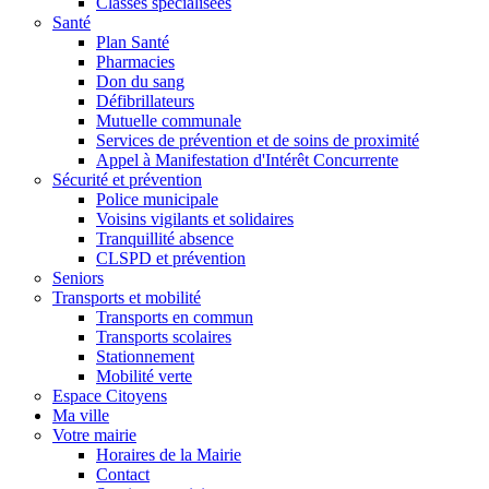
Classes spécialisées
Santé
Plan Santé
Pharmacies
Don du sang
Défibrillateurs
Mutuelle communale
Services de prévention et de soins de proximité
Appel à Manifestation d'Intérêt Concurrente
Sécurité et prévention
Police municipale
Voisins vigilants et solidaires
Tranquillité absence
CLSPD et prévention
Seniors
Transports et mobilité
Transports en commun
Transports scolaires
Stationnement
Mobilité verte
Espace Citoyens
Ma ville
Votre mairie
Horaires de la Mairie
Contact