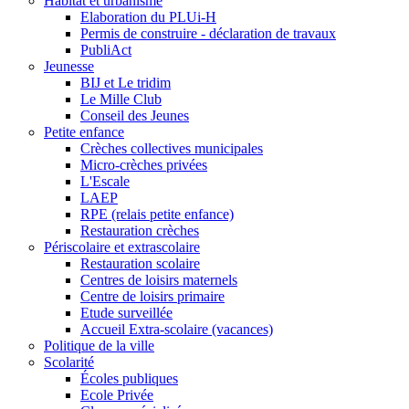
Habitat et urbanisme
Elaboration du PLUi-H
Permis de construire - déclaration de travaux
PubliAct
Jeunesse
BIJ et Le tridim
Le Mille Club
Conseil des Jeunes
Petite enfance
Crèches collectives municipales
Micro-crèches privées
L'Escale
LAEP
RPE (relais petite enfance)
Restauration crèches
Périscolaire et extrascolaire
Restauration scolaire
Centres de loisirs maternels
Centre de loisirs primaire
Etude surveillée
Accueil Extra-scolaire (vacances)
Politique de la ville
Scolarité
Écoles publiques
Ecole Privée