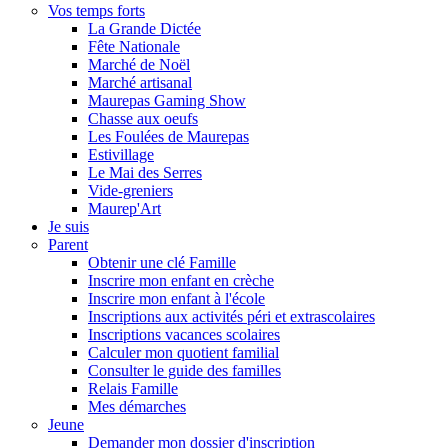
Vos temps forts
La Grande Dictée
Fête Nationale
Marché de Noël
Marché artisanal
Maurepas Gaming Show
Chasse aux oeufs
Les Foulées de Maurepas
Estivillage
Le Mai des Serres
Vide-greniers
Maurep'Art
Je suis
Parent
Obtenir une clé Famille
Inscrire mon enfant en crèche
Inscrire mon enfant à l'école
Inscriptions aux activités péri et extrascolaires
Inscriptions vacances scolaires
Calculer mon quotient familial
Consulter le guide des familles
Relais Famille
Mes démarches
Jeune
Demander mon dossier d'inscription