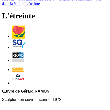
page
flux
dans la Ville
>
L'étreinte
rése
RSS
soci
L'étreinte
Villes
et
Villages
Fleuris
Saint-
Quentin
Billetterie
Contact
Affichage
légal
Œuvre de Gérard RAMON
Sculpture en cuivre façonné, 1972