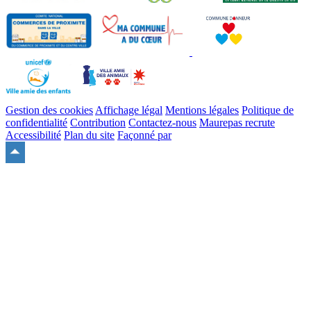
Gestion des cookies
Affichage légal
Mentions légales
Politique de
confidentialité
Contribution
Contactez-nous
Maurepas recrute
Accessibilité
Plan du site
Façonné par
Remonter
en
haut
du
site