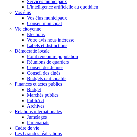
Services municipaux
L'intelligence artificielle au quotidien
Vos élus
Vos élus municipaux
Conseil municipal
Vie citoyenne
Elections
Votre avis nous intéresse
Labels et distinctions
Démocratie locale
Point rencontre population
Réunions de quartiers
Conseil des Jeunes
Conseil des aînés
Budgets participatifs
Finances et actes publics
Budget
Marchés publics
PubliAct
Archives
Relations internationales
Jumelages
Partenariats
Cadre de vie
Les Grandes réalisations