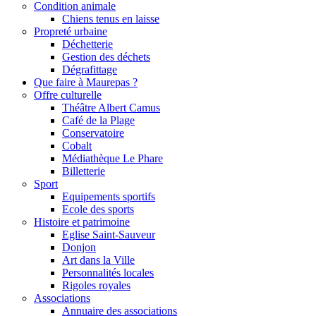
Condition animale
Chiens tenus en laisse
Propreté urbaine
Déchetterie
Gestion des déchets
Dégrafittage
Que faire à Maurepas ?
Offre culturelle
Théâtre Albert Camus
Café de la Plage
Conservatoire
Cobalt
Médiathèque Le Phare
Billetterie
Sport
Equipements sportifs
Ecole des sports
Histoire et patrimoine
Eglise Saint-Sauveur
Donjon
Art dans la Ville
Personnalités locales
Rigoles royales
Associations
Annuaire des associations