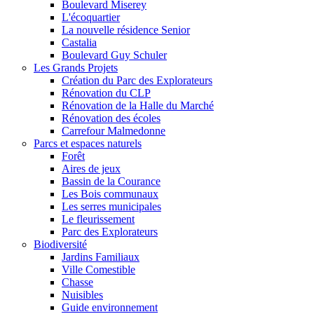
Boulevard Miserey
L'écoquartier
La nouvelle résidence Senior
Castalia
Boulevard Guy Schuler
Les Grands Projets
Création du Parc des Explorateurs
Rénovation du CLP
Rénovation de la Halle du Marché
Rénovation des écoles
Carrefour Malmedonne
Parcs et espaces naturels
Forêt
Aires de jeux
Bassin de la Courance
Les Bois communaux
Les serres municipales
Le fleurissement
Parc des Explorateurs
Biodiversité
Jardins Familiaux
Ville Comestible
Chasse
Nuisibles
Guide environnement