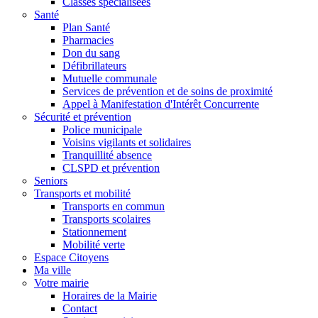
Classes spécialisées
Santé
Plan Santé
Pharmacies
Don du sang
Défibrillateurs
Mutuelle communale
Services de prévention et de soins de proximité
Appel à Manifestation d'Intérêt Concurrente
Sécurité et prévention
Police municipale
Voisins vigilants et solidaires
Tranquillité absence
CLSPD et prévention
Seniors
Transports et mobilité
Transports en commun
Transports scolaires
Stationnement
Mobilité verte
Espace Citoyens
Ma ville
Votre mairie
Horaires de la Mairie
Contact