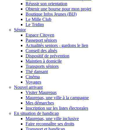
Réussir son orientation
Obtenir une bourse pour mon projet
Boutique Infos Jeunes (BIJ)
Le Mille Club
Le Tridim
Sénior
Espace Citoyen
Passeport séniors
Actualités seniors - gardons le lien
Conseil des aînés
Dispositif de prévention
Maintien à domicile
Transports séniors
Thé dansant
Cinéma
Voyages
Nouvel arrivant
Visiter Maurepas
Maurepas, une ville à la campagne
Mes démarches
Inscription sur les listes électorales
En situation de handicap
Maurepas, une ville inclusive
Faire reconnaître ses droits
Transport et handicap