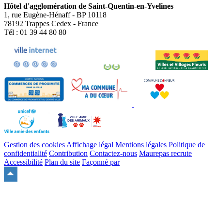
Hôtel d'agglomération de Saint-Quentin-en-Yvelines
1, rue Eugène-Hénaff - BP 10118
78192 Trappes Cedex - France
Tél : 01 39 44 80 80
Gestion des cookies
Affichage légal
Mentions légales
Politique de
confidentialité
Contribution
Contactez-nous
Maurepas recrute
Accessibilité
Plan du site
Façonné par
Remonter
en
haut
du
site