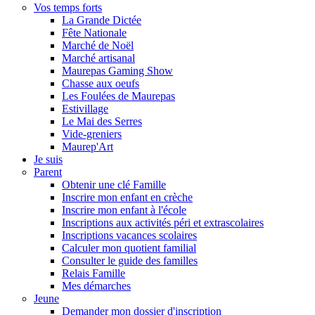
Vos temps forts
La Grande Dictée
Fête Nationale
Marché de Noël
Marché artisanal
Maurepas Gaming Show
Chasse aux oeufs
Les Foulées de Maurepas
Estivillage
Le Mai des Serres
Vide-greniers
Maurep'Art
Je suis
Parent
Obtenir une clé Famille
Inscrire mon enfant en crèche
Inscrire mon enfant à l'école
Inscriptions aux activités péri et extrascolaires
Inscriptions vacances scolaires
Calculer mon quotient familial
Consulter le guide des familles
Relais Famille
Mes démarches
Jeune
Demander mon dossier d'inscription