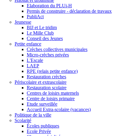
Habitat et urbanisme
Elaboration du PLUi-H
Permis de construire - déclaration de travaux
PubliAct
Jeunesse
BIJ et Le tridim
Le Mille Club
Conseil des Jeunes
Petite enfance
Crèches collectives municipales
Micro-crèches privées
L'Escale
LAEP
RPE (relais petite enfance)
Restauration crèches
Périscolaire et extrascolaire
Restauration scolaire
Centres de loisirs maternels
Centre de loisirs primaire
Etude surveillée
Accueil Extra-scolaire (vacances)
Politique de la ville
Scolarité
Écoles publiques
Ecole Privée