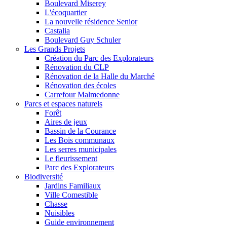
Boulevard Miserey
L'écoquartier
La nouvelle résidence Senior
Castalia
Boulevard Guy Schuler
Les Grands Projets
Création du Parc des Explorateurs
Rénovation du CLP
Rénovation de la Halle du Marché
Rénovation des écoles
Carrefour Malmedonne
Parcs et espaces naturels
Forêt
Aires de jeux
Bassin de la Courance
Les Bois communaux
Les serres municipales
Le fleurissement
Parc des Explorateurs
Biodiversité
Jardins Familiaux
Ville Comestible
Chasse
Nuisibles
Guide environnement