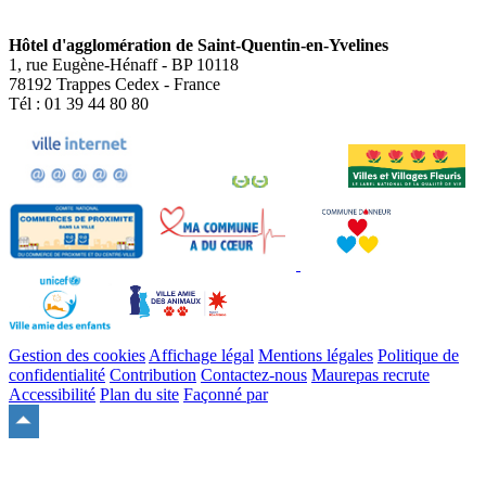
Hôtel d'agglomération de Saint-Quentin-en-Yvelines
1, rue Eugène-Hénaff - BP 10118
78192 Trappes Cedex - France
Tél : 01 39 44 80 80
Gestion des cookies
Affichage légal
Mentions légales
Politique de
confidentialité
Contribution
Contactez-nous
Maurepas recrute
Accessibilité
Plan du site
Façonné par
Remonter
en
haut
du