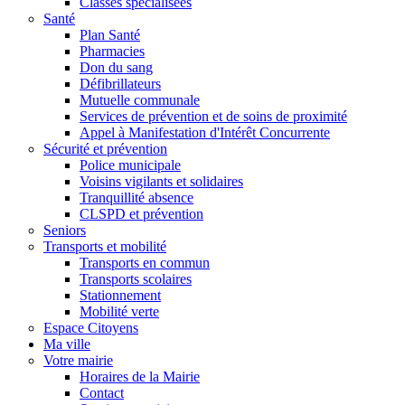
Classes spécialisées
Santé
Plan Santé
Pharmacies
Don du sang
Défibrillateurs
Mutuelle communale
Services de prévention et de soins de proximité
Appel à Manifestation d'Intérêt Concurrente
Sécurité et prévention
Police municipale
Voisins vigilants et solidaires
Tranquillité absence
CLSPD et prévention
Seniors
Transports et mobilité
Transports en commun
Transports scolaires
Stationnement
Mobilité verte
Espace Citoyens
Ma ville
Votre mairie
Horaires de la Mairie
Contact