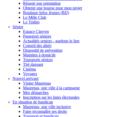
Réussir son orientation
Obtenir une bourse pour mon projet
Boutique Infos Jeunes (BIJ)
Le Mille Club
Le Tridim
Sénior
Espace Citoyen
Passeport séniors
Actualités seniors - gardons le lien
Conseil des aînés
Dispositif de prévention
Maintien à domicile
Transports séniors
Thé dansant
Cinéma
Voyages
Nouvel arrivant
Visiter Maurepas
Maurepas, une ville à la campagne
Mes démarches
Inscription sur les listes électorales
En situation de handicap
Maurepas, une ville inclusive
Faire reconnaître ses droits
Transport et handicap