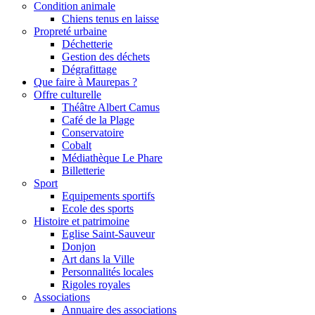
Condition animale
Chiens tenus en laisse
Propreté urbaine
Déchetterie
Gestion des déchets
Dégrafittage
Que faire à Maurepas ?
Offre culturelle
Théâtre Albert Camus
Café de la Plage
Conservatoire
Cobalt
Médiathèque Le Phare
Billetterie
Sport
Equipements sportifs
Ecole des sports
Histoire et patrimoine
Eglise Saint-Sauveur
Donjon
Art dans la Ville
Personnalités locales
Rigoles royales
Associations
Annuaire des associations