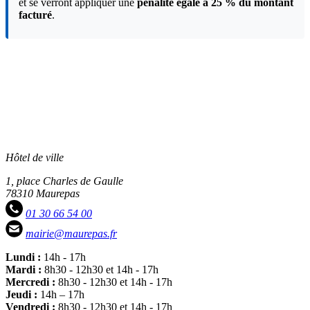
et se verront appliquer une
pénalité égale à 25 % du montant
facturé
.
Hôtel de ville
1, place Charles de Gaulle
78310 Maurepas
01 30 66 54 00
mairie@maurepas.fr
Lundi :
14h - 17h
Mardi :
8h30 - 12h30 et 14h - 17h
Mercredi :
8h30 - 12h30 et 14h - 17h
Jeudi :
14h – 17h
Vendredi :
8h30 - 12h30 et 14h - 17h