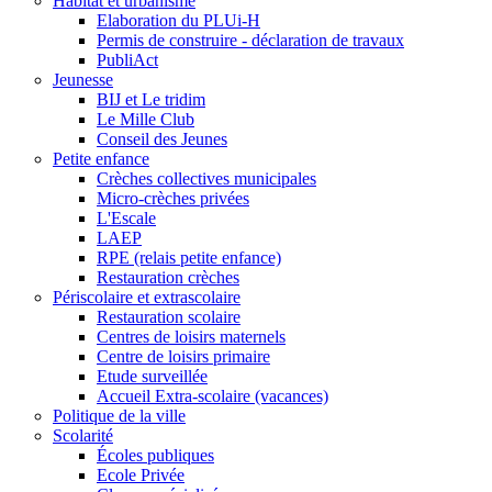
Habitat et urbanisme
Elaboration du PLUi-H
Permis de construire - déclaration de travaux
PubliAct
Jeunesse
BIJ et Le tridim
Le Mille Club
Conseil des Jeunes
Petite enfance
Crèches collectives municipales
Micro-crèches privées
L'Escale
LAEP
RPE (relais petite enfance)
Restauration crèches
Périscolaire et extrascolaire
Restauration scolaire
Centres de loisirs maternels
Centre de loisirs primaire
Etude surveillée
Accueil Extra-scolaire (vacances)
Politique de la ville
Scolarité
Écoles publiques
Ecole Privée