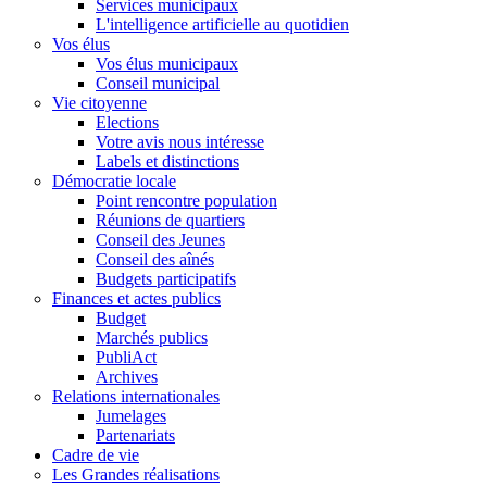
Services municipaux
L'intelligence artificielle au quotidien
Vos élus
Vos élus municipaux
Conseil municipal
Vie citoyenne
Elections
Votre avis nous intéresse
Labels et distinctions
Démocratie locale
Point rencontre population
Réunions de quartiers
Conseil des Jeunes
Conseil des aînés
Budgets participatifs
Finances et actes publics
Budget
Marchés publics
PubliAct
Archives
Relations internationales
Jumelages
Partenariats
Cadre de vie
Les Grandes réalisations