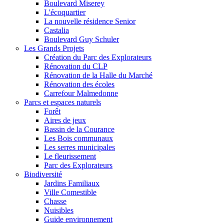
Boulevard Miserey
L'écoquartier
La nouvelle résidence Senior
Castalia
Boulevard Guy Schuler
Les Grands Projets
Création du Parc des Explorateurs
Rénovation du CLP
Rénovation de la Halle du Marché
Rénovation des écoles
Carrefour Malmedonne
Parcs et espaces naturels
Forêt
Aires de jeux
Bassin de la Courance
Les Bois communaux
Les serres municipales
Le fleurissement
Parc des Explorateurs
Biodiversité
Jardins Familiaux
Ville Comestible
Chasse
Nuisibles
Guide environnement