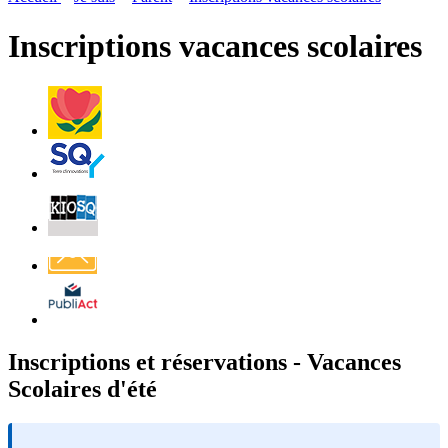
page
flux
rése
RSS
soci
Inscriptions vacances scolaires
Villes
et
Villages
Fleuris
Saint-
Quentin
Billetterie
Contact
Affichage
légal
Inscriptions et réservations - Vacances
Scolaires d'été