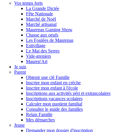
Vos temps forts
La Grande Dictée
Fête Nationale
Marché de Noël
Marché artisanal
Maurepas Gaming Show
Chasse aux oeufs
Les Foulées de Maurepas
Estivillage
Le Mai des Serres
Vide-greniers
Maurep'Art
Je suis
Parent
Obtenir une clé Famille
Inscrire mon enfant en crèche
Inscrire mon enfant à l'école
Inscriptions aux activités péri et extrascolaires
Inscriptions vacances scolaires
Calculer mon quotient familial
Consulter le guide des familles
Relais Famille
Mes démarches
Jeune
Demander mon dossier d'inscription