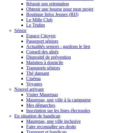
Réussir son orientation
Obtenir une bourse pour mon projet
Boutique Infos Jeunes (BIJ)
Le Mille Club
Le Tridim
Sénior
Espace Citoyen
Passeport séniors
Actualités seniors - gardons le lien
Conseil des aînés
Dispositif de prévention
Maintien à domicile
Transports séniors
Thé dansant
Cinéma
Voyages
Nouvel arrivant
Visiter Maurepas
Maurepas, une ville à la campagne
Mes démarches
Inscription sur les listes électorales
En situation de handicap
Maurepas, une ville inclusive
Faire reconnaître ses droits
Transport et handicap