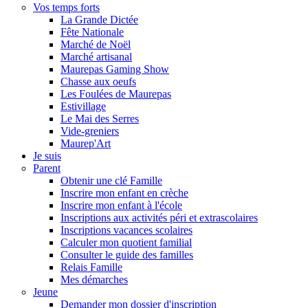
Vos temps forts
La Grande Dictée
Fête Nationale
Marché de Noël
Marché artisanal
Maurepas Gaming Show
Chasse aux oeufs
Les Foulées de Maurepas
Estivillage
Le Mai des Serres
Vide-greniers
Maurep'Art
Je suis
Parent
Obtenir une clé Famille
Inscrire mon enfant en crèche
Inscrire mon enfant à l'école
Inscriptions aux activités péri et extrascolaires
Inscriptions vacances scolaires
Calculer mon quotient familial
Consulter le guide des familles
Relais Famille
Mes démarches
Jeune
Demander mon dossier d'inscription