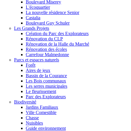
Boulevard Miserey
L'écoquartier
La nouvelle résidence Senior
Castalia
Boulevard Guy Schuler
Les Grands Projets
Création du Parc des Explorateurs
Rénovation du CLP
Rénovation de la Halle du Marché
Rénovation des écoles
Carrefour Malmedonne
Parcs et espaces naturels
Forêt
Aires de jeux
Bassin de la Courance
Les Bois communaux
Les serres municipales
Le fleurissement
Parc des Explorateurs
Biodiversité
Jardins Familiaux
Ville Comestible
Chasse
Nuisibles
Guide environnement