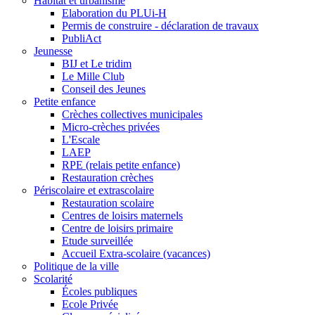
Habitat et urbanisme
Elaboration du PLUi-H
Permis de construire - déclaration de travaux
PubliAct
Jeunesse
BIJ et Le tridim
Le Mille Club
Conseil des Jeunes
Petite enfance
Crèches collectives municipales
Micro-crèches privées
L'Escale
LAEP
RPE (relais petite enfance)
Restauration crèches
Périscolaire et extrascolaire
Restauration scolaire
Centres de loisirs maternels
Centre de loisirs primaire
Etude surveillée
Accueil Extra-scolaire (vacances)
Politique de la ville
Scolarité
Écoles publiques
Ecole Privée