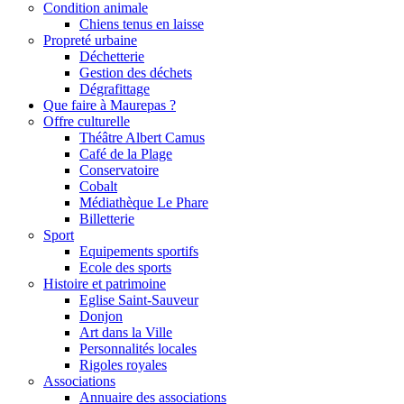
Condition animale
Chiens tenus en laisse
Propreté urbaine
Déchetterie
Gestion des déchets
Dégrafittage
Que faire à Maurepas ?
Offre culturelle
Théâtre Albert Camus
Café de la Plage
Conservatoire
Cobalt
Médiathèque Le Phare
Billetterie
Sport
Equipements sportifs
Ecole des sports
Histoire et patrimoine
Eglise Saint-Sauveur
Donjon
Art dans la Ville
Personnalités locales
Rigoles royales
Associations
Annuaire des associations