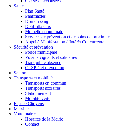
Classes spécialisées
Santé
Plan Santé
Pharmacies
Don du sang
Défibrillateurs
Mutuelle communale
Services de prévention et de soins de proximité
Appel à Manifestation d'Intérêt Concurrente
Sécurité et prévention
Police municipale
Voisins vigilants et solidaires
Tranquillité absence
CLSPD et prévention
Seniors
Transports et mobilité
Transports en commun
Transports scolaires
Stationnement
Mobilité verte
Espace Citoyens
Ma ville
Votre mairie
Horaires de la Mairie
Contact