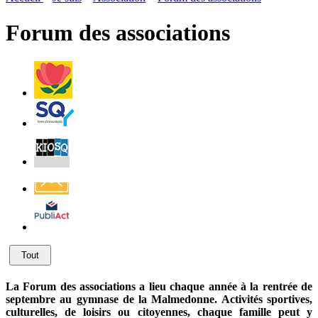
page
flux
rése
RSS
soci
Forum des associations
Villes
et
Villages
Fleuris
Saint-
Quentin
Billetterie
Contact
Affichage
légal
Tout
La Forum des associations a lieu chaque année à la rentrée de
septembre au gymnase de la Malmedonne. Activités sportives,
culturelles, de loisirs ou citoyennes, chaque famille peut y