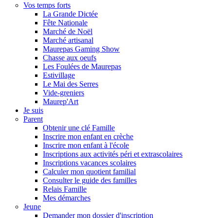
Vos temps forts
La Grande Dictée
Fête Nationale
Marché de Noël
Marché artisanal
Maurepas Gaming Show
Chasse aux oeufs
Les Foulées de Maurepas
Estivillage
Le Mai des Serres
Vide-greniers
Maurep'Art
Je suis
Parent
Obtenir une clé Famille
Inscrire mon enfant en crèche
Inscrire mon enfant à l'école
Inscriptions aux activités péri et extrascolaires
Inscriptions vacances scolaires
Calculer mon quotient familial
Consulter le guide des familles
Relais Famille
Mes démarches
Jeune
Demander mon dossier d'inscription