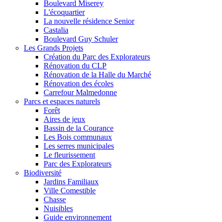
Boulevard Miserey
L'écoquartier
La nouvelle résidence Senior
Castalia
Boulevard Guy Schuler
Les Grands Projets
Création du Parc des Explorateurs
Rénovation du CLP
Rénovation de la Halle du Marché
Rénovation des écoles
Carrefour Malmedonne
Parcs et espaces naturels
Forêt
Aires de jeux
Bassin de la Courance
Les Bois communaux
Les serres municipales
Le fleurissement
Parc des Explorateurs
Biodiversité
Jardins Familiaux
Ville Comestible
Chasse
Nuisibles
Guide environnement