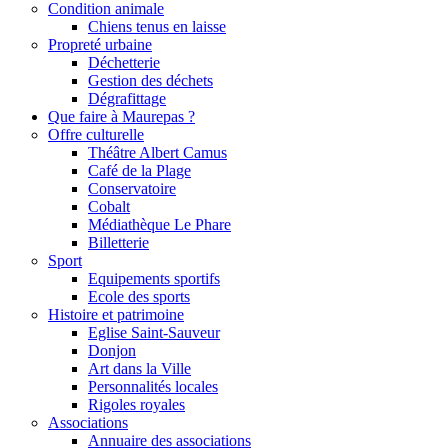
Condition animale
Chiens tenus en laisse
Propreté urbaine
Déchetterie
Gestion des déchets
Dégrafittage
Que faire à Maurepas ?
Offre culturelle
Théâtre Albert Camus
Café de la Plage
Conservatoire
Cobalt
Médiathèque Le Phare
Billetterie
Sport
Equipements sportifs
Ecole des sports
Histoire et patrimoine
Eglise Saint-Sauveur
Donjon
Art dans la Ville
Personnalités locales
Rigoles royales
Associations
Annuaire des associations