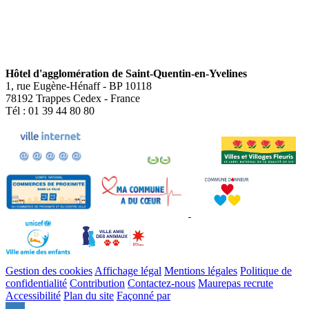
Hôtel d'agglomération de Saint-Quentin-en-Yvelines
1, rue Eugène-Hénaff - BP 10118
78192 Trappes Cedex - France
Tél : 01 39 44 80 80
Gestion des cookies
Affichage légal
Mentions légales
Politique de
confidentialité
Contribution
Contactez-nous
Maurepas recrute
Accessibilité
Plan du site
Façonné par
Remonter