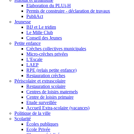
Habitat et urbanisme
Elaboration du PLUi-H
Permis de construire - déclaration de travaux
PubliAct
Jeunesse
BIJ et Le tridim
Le Mille Club
Conseil des Jeunes
Petite enfance
Crèches collectives municipales
Micro-crèches privées
L'Escale
LAEP
RPE (relais petite enfance)
Restauration crèches
Périscolaire et extrascolaire
Restauration scolaire
Centres de loisirs maternels
Centre de loisirs primaire
Etude surveillée
Accueil Extra-scolaire (vacances)
Politique de la ville
Scolarité
Écoles publiques
Ecole Privée