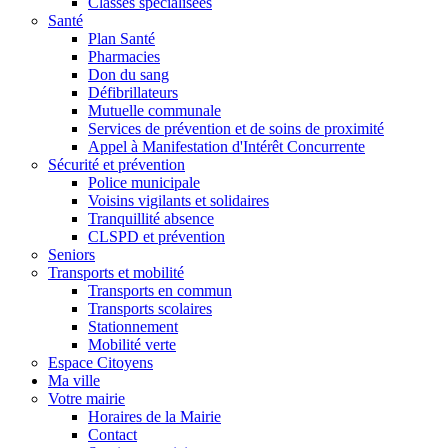
Classes spécialisées
Santé
Plan Santé
Pharmacies
Don du sang
Défibrillateurs
Mutuelle communale
Services de prévention et de soins de proximité
Appel à Manifestation d'Intérêt Concurrente
Sécurité et prévention
Police municipale
Voisins vigilants et solidaires
Tranquillité absence
CLSPD et prévention
Seniors
Transports et mobilité
Transports en commun
Transports scolaires
Stationnement
Mobilité verte
Espace Citoyens
Ma ville
Votre mairie
Horaires de la Mairie
Contact