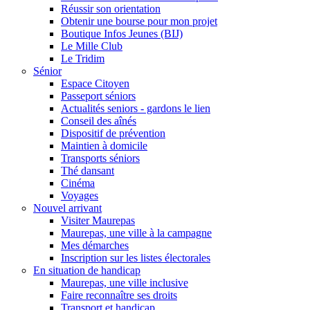
Réussir son orientation
Obtenir une bourse pour mon projet
Boutique Infos Jeunes (BIJ)
Le Mille Club
Le Tridim
Sénior
Espace Citoyen
Passeport séniors
Actualités seniors - gardons le lien
Conseil des aînés
Dispositif de prévention
Maintien à domicile
Transports séniors
Thé dansant
Cinéma
Voyages
Nouvel arrivant
Visiter Maurepas
Maurepas, une ville à la campagne
Mes démarches
Inscription sur les listes électorales
En situation de handicap
Maurepas, une ville inclusive
Faire reconnaître ses droits
Transport et handicap