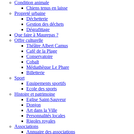
Condition animale
Chiens tenus en laisse
Propreté urbaine
Déchetterie
Gestion des déchets
Dégrafittage
Que faire à Maurepas ?
Offre culturelle
Théâtre Albert Camus
Café de la Plage
Conservatoire
Cobalt
Médiathèque Le Phare
Billetterie
Sport
Equipements sportifs
Ecole des sports
Histoire et patrimoine
Eglise Saint-Sauveur
Donjon
Art dans la Ville
Personnalités locales
Rigoles royales
Associations
Annuaire des associations