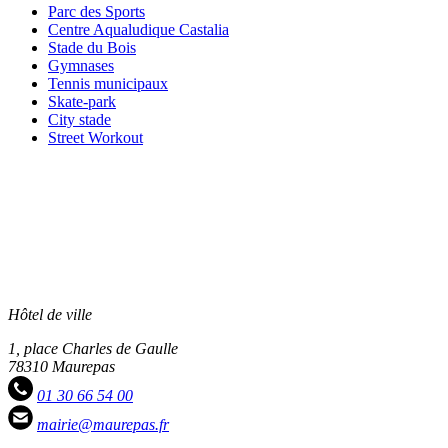
Parc
Parc des Sports
des
Centre
Centre Aqualudique Castalia
Sports
Aqualudique
Stade
Stade du Bois
Castalia
du
Gymnases
Gymnases
Bois
Tennis
Tennis municipaux
municipaux
Skate-
Skate-park
park
City
City stade
stade
Street
Street Workout
Workout
Hôtel de ville
1, place Charles de Gaulle
78310 Maurepas
01 30 66 54 00
mairie@maurepas.fr