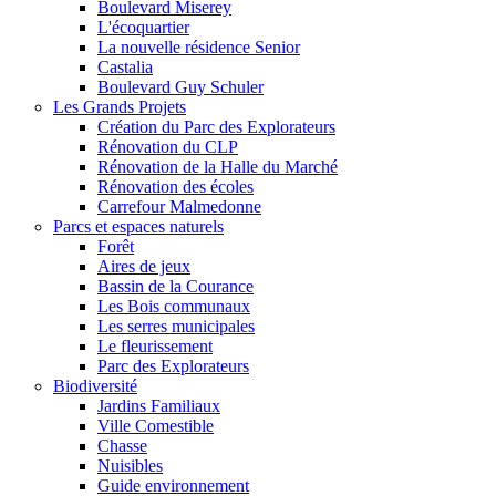
Boulevard Miserey
L'écoquartier
La nouvelle résidence Senior
Castalia
Boulevard Guy Schuler
Les Grands Projets
Création du Parc des Explorateurs
Rénovation du CLP
Rénovation de la Halle du Marché
Rénovation des écoles
Carrefour Malmedonne
Parcs et espaces naturels
Forêt
Aires de jeux
Bassin de la Courance
Les Bois communaux
Les serres municipales
Le fleurissement
Parc des Explorateurs
Biodiversité
Jardins Familiaux
Ville Comestible
Chasse
Nuisibles
Guide environnement