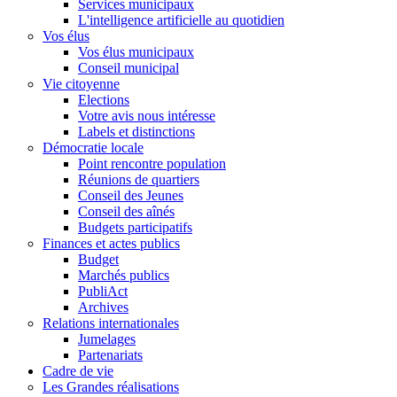
Services municipaux
L'intelligence artificielle au quotidien
Vos élus
Vos élus municipaux
Conseil municipal
Vie citoyenne
Elections
Votre avis nous intéresse
Labels et distinctions
Démocratie locale
Point rencontre population
Réunions de quartiers
Conseil des Jeunes
Conseil des aînés
Budgets participatifs
Finances et actes publics
Budget
Marchés publics
PubliAct
Archives
Relations internationales
Jumelages
Partenariats
Cadre de vie
Les Grandes réalisations