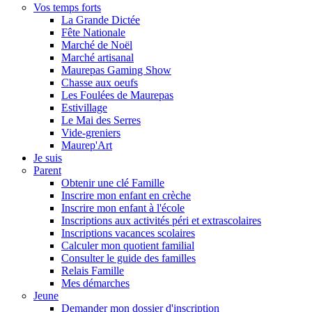
Vos temps forts
La Grande Dictée
Fête Nationale
Marché de Noël
Marché artisanal
Maurepas Gaming Show
Chasse aux oeufs
Les Foulées de Maurepas
Estivillage
Le Mai des Serres
Vide-greniers
Maurep'Art
Je suis
Parent
Obtenir une clé Famille
Inscrire mon enfant en crèche
Inscrire mon enfant à l'école
Inscriptions aux activités péri et extrascolaires
Inscriptions vacances scolaires
Calculer mon quotient familial
Consulter le guide des familles
Relais Famille
Mes démarches
Jeune
Demander mon dossier d'inscription