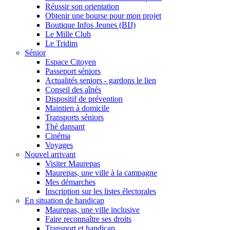
Réussir son orientation
Obtenir une bourse pour mon projet
Boutique Infos Jeunes (BIJ)
Le Mille Club
Le Tridim
Sénior
Espace Citoyen
Passeport séniors
Actualités seniors - gardons le lien
Conseil des aînés
Dispositif de prévention
Maintien à domicile
Transports séniors
Thé dansant
Cinéma
Voyages
Nouvel arrivant
Visiter Maurepas
Maurepas, une ville à la campagne
Mes démarches
Inscription sur les listes électorales
En situation de handicap
Maurepas, une ville inclusive
Faire reconnaître ses droits
Transport et handicap