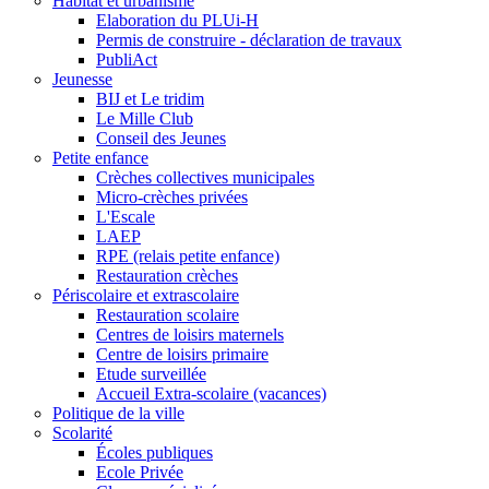
Habitat et urbanisme
Elaboration du PLUi-H
Permis de construire - déclaration de travaux
PubliAct
Jeunesse
BIJ et Le tridim
Le Mille Club
Conseil des Jeunes
Petite enfance
Crèches collectives municipales
Micro-crèches privées
L'Escale
LAEP
RPE (relais petite enfance)
Restauration crèches
Périscolaire et extrascolaire
Restauration scolaire
Centres de loisirs maternels
Centre de loisirs primaire
Etude surveillée
Accueil Extra-scolaire (vacances)
Politique de la ville
Scolarité
Écoles publiques
Ecole Privée