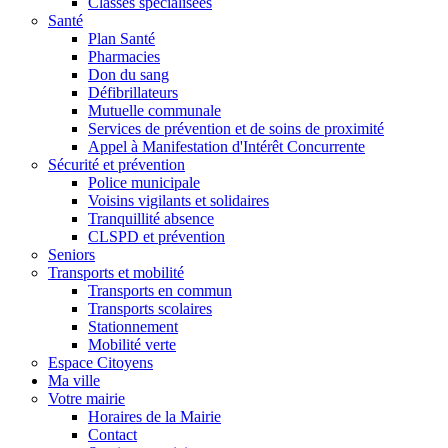
Classes spécialisées
Santé
Plan Santé
Pharmacies
Don du sang
Défibrillateurs
Mutuelle communale
Services de prévention et de soins de proximité
Appel à Manifestation d'Intérêt Concurrente
Sécurité et prévention
Police municipale
Voisins vigilants et solidaires
Tranquillité absence
CLSPD et prévention
Seniors
Transports et mobilité
Transports en commun
Transports scolaires
Stationnement
Mobilité verte
Espace Citoyens
Ma ville
Votre mairie
Horaires de la Mairie
Contact