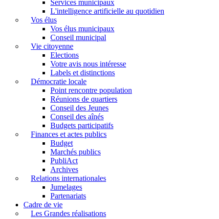
Services municipaux
L'intelligence artificielle au quotidien
Vos élus
Vos élus municipaux
Conseil municipal
Vie citoyenne
Elections
Votre avis nous intéresse
Labels et distinctions
Démocratie locale
Point rencontre population
Réunions de quartiers
Conseil des Jeunes
Conseil des aînés
Budgets participatifs
Finances et actes publics
Budget
Marchés publics
PubliAct
Archives
Relations internationales
Jumelages
Partenariats
Cadre de vie
Les Grandes réalisations