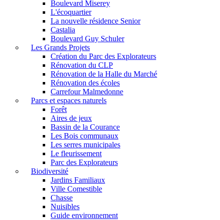
Boulevard Miserey
L'écoquartier
La nouvelle résidence Senior
Castalia
Boulevard Guy Schuler
Les Grands Projets
Création du Parc des Explorateurs
Rénovation du CLP
Rénovation de la Halle du Marché
Rénovation des écoles
Carrefour Malmedonne
Parcs et espaces naturels
Forêt
Aires de jeux
Bassin de la Courance
Les Bois communaux
Les serres municipales
Le fleurissement
Parc des Explorateurs
Biodiversité
Jardins Familiaux
Ville Comestible
Chasse
Nuisibles
Guide environnement