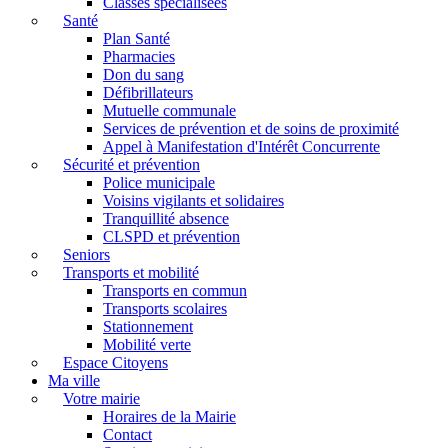
Classes spécialisées
Santé
Plan Santé
Pharmacies
Don du sang
Défibrillateurs
Mutuelle communale
Services de prévention et de soins de proximité
Appel à Manifestation d'Intérêt Concurrente
Sécurité et prévention
Police municipale
Voisins vigilants et solidaires
Tranquillité absence
CLSPD et prévention
Seniors
Transports et mobilité
Transports en commun
Transports scolaires
Stationnement
Mobilité verte
Espace Citoyens
Ma ville
Votre mairie
Horaires de la Mairie
Contact