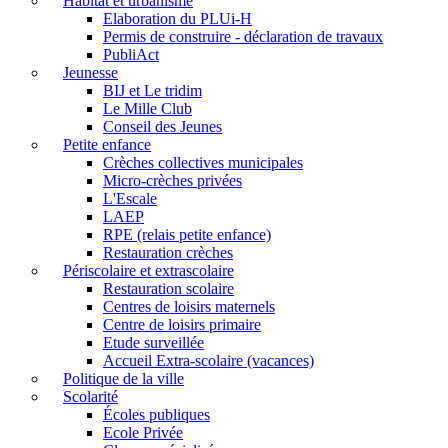
Habitat et urbanisme
Elaboration du PLUi-H
Permis de construire - déclaration de travaux
PubliAct
Jeunesse
BIJ et Le tridim
Le Mille Club
Conseil des Jeunes
Petite enfance
Crèches collectives municipales
Micro-crèches privées
L'Escale
LAEP
RPE (relais petite enfance)
Restauration crèches
Périscolaire et extrascolaire
Restauration scolaire
Centres de loisirs maternels
Centre de loisirs primaire
Etude surveillée
Accueil Extra-scolaire (vacances)
Politique de la ville
Scolarité
Écoles publiques
Ecole Privée