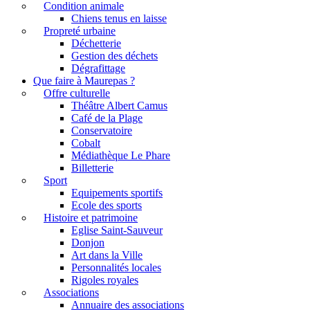
Condition animale
Chiens tenus en laisse
Propreté urbaine
Déchetterie
Gestion des déchets
Dégrafittage
Que faire à Maurepas ?
Offre culturelle
Théâtre Albert Camus
Café de la Plage
Conservatoire
Cobalt
Médiathèque Le Phare
Billetterie
Sport
Equipements sportifs
Ecole des sports
Histoire et patrimoine
Eglise Saint-Sauveur
Donjon
Art dans la Ville
Personnalités locales
Rigoles royales
Associations
Annuaire des associations