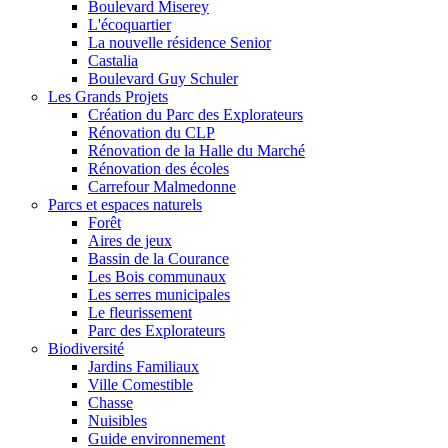
Boulevard Miserey
L'écoquartier
La nouvelle résidence Senior
Castalia
Boulevard Guy Schuler
Les Grands Projets
Création du Parc des Explorateurs
Rénovation du CLP
Rénovation de la Halle du Marché
Rénovation des écoles
Carrefour Malmedonne
Parcs et espaces naturels
Forêt
Aires de jeux
Bassin de la Courance
Les Bois communaux
Les serres municipales
Le fleurissement
Parc des Explorateurs
Biodiversité
Jardins Familiaux
Ville Comestible
Chasse
Nuisibles
Guide environnement