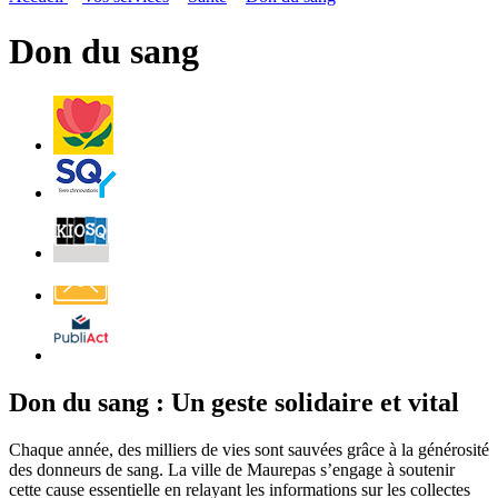
page
flux
rése
RSS
soci
Don du sang
Villes
et
Villages
Fleuris
Saint-
Quentin
Billetterie
Contact
Affichage
légal
Don du sang : Un geste solidaire et vital
Chaque année, des milliers de vies sont sauvées grâce à la générosité
des donneurs de sang. La ville de Maurepas s’engage à soutenir
cette cause essentielle en relayant les informations sur les collectes