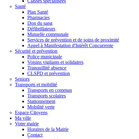
Classes spécialisées
Santé
Plan Santé
Pharmacies
Don du sang
Défibrillateurs
Mutuelle communale
Services de prévention et de soins de proximité
Appel à Manifestation d'Intérêt Concurrente
Sécurité et prévention
Police municipale
Voisins vigilants et solidaires
Tranquillité absence
CLSPD et prévention
Seniors
Transports et mobilité
Transports en commun
Transports scolaires
Stationnement
Mobilité verte
Espace Citoyens
Ma ville
Votre mairie
Horaires de la Mairie
Contact