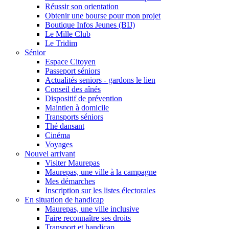
Réussir son orientation
Obtenir une bourse pour mon projet
Boutique Infos Jeunes (BIJ)
Le Mille Club
Le Tridim
Sénior
Espace Citoyen
Passeport séniors
Actualités seniors - gardons le lien
Conseil des aînés
Dispositif de prévention
Maintien à domicile
Transports séniors
Thé dansant
Cinéma
Voyages
Nouvel arrivant
Visiter Maurepas
Maurepas, une ville à la campagne
Mes démarches
Inscription sur les listes électorales
En situation de handicap
Maurepas, une ville inclusive
Faire reconnaître ses droits
Transport et handicap