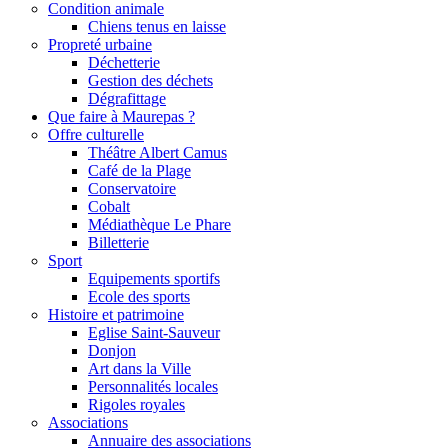
Condition animale
Chiens tenus en laisse
Propreté urbaine
Déchetterie
Gestion des déchets
Dégrafittage
Que faire à Maurepas ?
Offre culturelle
Théâtre Albert Camus
Café de la Plage
Conservatoire
Cobalt
Médiathèque Le Phare
Billetterie
Sport
Equipements sportifs
Ecole des sports
Histoire et patrimoine
Eglise Saint-Sauveur
Donjon
Art dans la Ville
Personnalités locales
Rigoles royales
Associations
Annuaire des associations