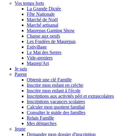
Vos temps forts
La Grande Dictée
Fête Nationale
Marché de Noël
Marché artisanal
Maurepas Gaming Show
Chasse aux oeufs
Les Foulées de Maurepas
Estivillage
Le Mai des Serres
Vide-greniers
Maurep'Art
Je suis
Parent
Obtenir une clé Famille
Inscrire mon enfant en crèche
Inscrire mon enfant à l'école
Inscriptions aux activités péri et extrascolaires
Inscriptions vacances scolaires
Calculer mon quotient familial
Consulter le guide des familles
Relais Famille
Mes démarches
Jeune
Demander mon dossier d'inscription