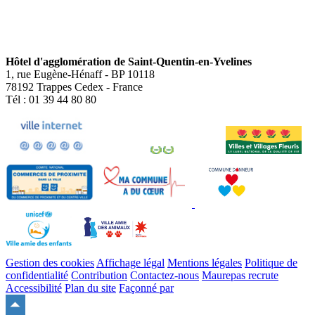
Hôtel d'agglomération de Saint-Quentin-en-Yvelines
1, rue Eugène-Hénaff - BP 10118
78192 Trappes Cedex - France
Tél : 01 39 44 80 80
Gestion des cookies
Affichage légal
Mentions légales
Politique de
confidentialité
Contribution
Contactez-nous
Maurepas recrute
Accessibilité
Plan du site
Façonné par
Remonter
en