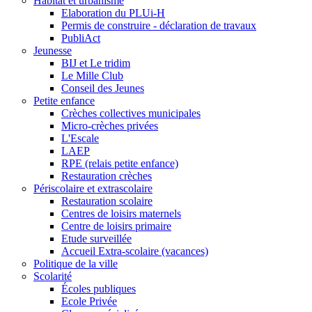
Habitat et urbanisme
Elaboration du PLUi-H
Permis de construire - déclaration de travaux
PubliAct
Jeunesse
BIJ et Le tridim
Le Mille Club
Conseil des Jeunes
Petite enfance
Crèches collectives municipales
Micro-crèches privées
L'Escale
LAEP
RPE (relais petite enfance)
Restauration crèches
Périscolaire et extrascolaire
Restauration scolaire
Centres de loisirs maternels
Centre de loisirs primaire
Etude surveillée
Accueil Extra-scolaire (vacances)
Politique de la ville
Scolarité
Écoles publiques
Ecole Privée