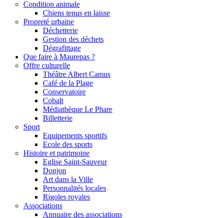
Condition animale
Chiens tenus en laisse
Propreté urbaine
Déchetterie
Gestion des déchets
Dégrafittage
Que faire à Maurepas ?
Offre culturelle
Théâtre Albert Camus
Café de la Plage
Conservatoire
Cobalt
Médiathèque Le Phare
Billetterie
Sport
Equipements sportifs
Ecole des sports
Histoire et patrimoine
Eglise Saint-Sauveur
Donjon
Art dans la Ville
Personnalités locales
Rigoles royales
Associations
Annuaire des associations