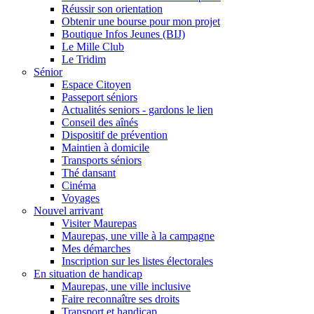
Réussir son orientation
Obtenir une bourse pour mon projet
Boutique Infos Jeunes (BIJ)
Le Mille Club
Le Tridim
Sénior
Espace Citoyen
Passeport séniors
Actualités seniors - gardons le lien
Conseil des aînés
Dispositif de prévention
Maintien à domicile
Transports séniors
Thé dansant
Cinéma
Voyages
Nouvel arrivant
Visiter Maurepas
Maurepas, une ville à la campagne
Mes démarches
Inscription sur les listes électorales
En situation de handicap
Maurepas, une ville inclusive
Faire reconnaître ses droits
Transport et handicap