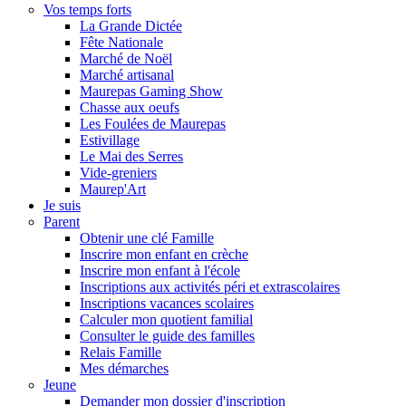
Vos temps forts
La Grande Dictée
Fête Nationale
Marché de Noël
Marché artisanal
Maurepas Gaming Show
Chasse aux oeufs
Les Foulées de Maurepas
Estivillage
Le Mai des Serres
Vide-greniers
Maurep'Art
Je suis
Parent
Obtenir une clé Famille
Inscrire mon enfant en crèche
Inscrire mon enfant à l'école
Inscriptions aux activités péri et extrascolaires
Inscriptions vacances scolaires
Calculer mon quotient familial
Consulter le guide des familles
Relais Famille
Mes démarches
Jeune
Demander mon dossier d'inscription