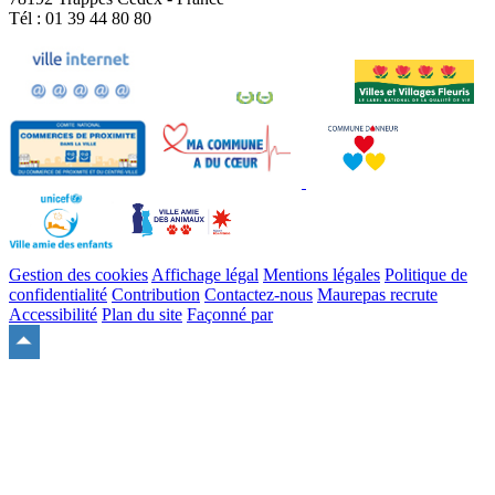
Tél : 01 39 44 80 80
Gestion des cookies
Affichage légal
Mentions légales
Politique de
confidentialité
Contribution
Contactez-nous
Maurepas recrute
Accessibilité
Plan du site
Façonné par
Remonter
en
haut
du
site