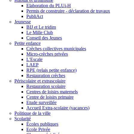
Habitat et urbanisme
Elaboration du PLUi-H
Permis de construire - déclaration de travaux
PubliAct
Jeunesse
BIJ et Le tridim
Le Mille Club
Conseil des Jeunes
Petite enfance
Crèches collectives municipales
Micro-crèches privées
L'Escale
LAEP
RPE (relais petite enfance)
Restauration crèches
Périscolaire et extrascolaire
Restauration scolaire
Centres de loisirs maternels
Centre de loisirs primaire
Etude surveillée
Accueil Extra-scolaire (vacances)
Politique de la ville
Scolarité
Écoles publiques
Ecole Privée