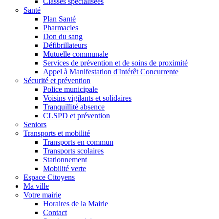
Classes spécialisées
Santé
Plan Santé
Pharmacies
Don du sang
Défibrillateurs
Mutuelle communale
Services de prévention et de soins de proximité
Appel à Manifestation d'Intérêt Concurrente
Sécurité et prévention
Police municipale
Voisins vigilants et solidaires
Tranquillité absence
CLSPD et prévention
Seniors
Transports et mobilité
Transports en commun
Transports scolaires
Stationnement
Mobilité verte
Espace Citoyens
Ma ville
Votre mairie
Horaires de la Mairie
Contact