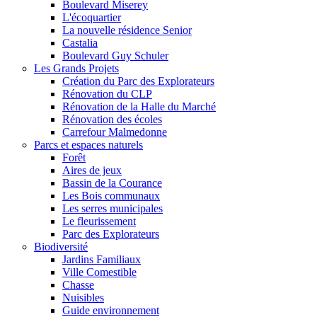
Boulevard Miserey
L'écoquartier
La nouvelle résidence Senior
Castalia
Boulevard Guy Schuler
Les Grands Projets
Création du Parc des Explorateurs
Rénovation du CLP
Rénovation de la Halle du Marché
Rénovation des écoles
Carrefour Malmedonne
Parcs et espaces naturels
Forêt
Aires de jeux
Bassin de la Courance
Les Bois communaux
Les serres municipales
Le fleurissement
Parc des Explorateurs
Biodiversité
Jardins Familiaux
Ville Comestible
Chasse
Nuisibles
Guide environnement