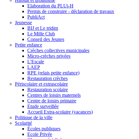
Habitat et urbanisme
Elaboration du PLUi-H
Permis de construire - déclaration de travaux
PubliAct
Jeunesse
BIJ et Le tridim
Le Mille Club
Conseil des Jeunes
Petite enfance
Crèches collectives municipales
Micro-crèches privées
L'Escale
LAEP
RPE (relais petite enfance)
Restauration crèches
Périscolaire et extrascolaire
Restauration scolaire
Centres de loisirs maternels
Centre de loisirs primaire
Etude surveillée
Accueil Extra-scolaire (vacances)
Politique de la ville
Scolarité
Écoles publiques
Ecole Privée