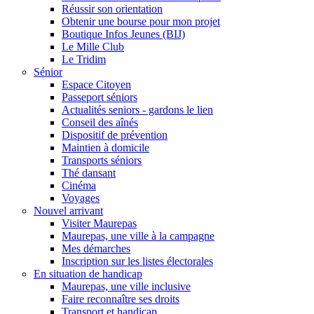
Réussir son orientation
Obtenir une bourse pour mon projet
Boutique Infos Jeunes (BIJ)
Le Mille Club
Le Tridim
Sénior
Espace Citoyen
Passeport séniors
Actualités seniors - gardons le lien
Conseil des aînés
Dispositif de prévention
Maintien à domicile
Transports séniors
Thé dansant
Cinéma
Voyages
Nouvel arrivant
Visiter Maurepas
Maurepas, une ville à la campagne
Mes démarches
Inscription sur les listes électorales
En situation de handicap
Maurepas, une ville inclusive
Faire reconnaître ses droits
Transport et handicap