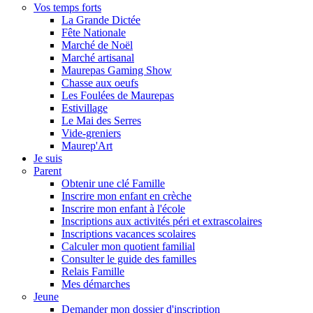
Vos temps forts
La Grande Dictée
Fête Nationale
Marché de Noël
Marché artisanal
Maurepas Gaming Show
Chasse aux oeufs
Les Foulées de Maurepas
Estivillage
Le Mai des Serres
Vide-greniers
Maurep'Art
Je suis
Parent
Obtenir une clé Famille
Inscrire mon enfant en crèche
Inscrire mon enfant à l'école
Inscriptions aux activités péri et extrascolaires
Inscriptions vacances scolaires
Calculer mon quotient familial
Consulter le guide des familles
Relais Famille
Mes démarches
Jeune
Demander mon dossier d'inscription