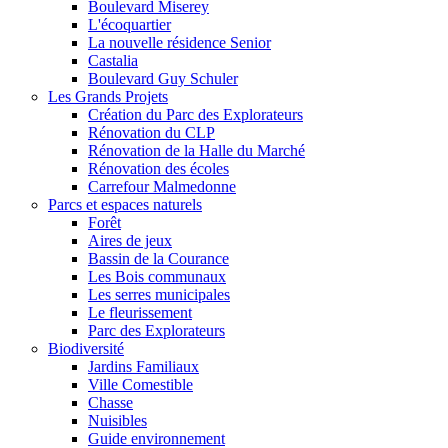
Boulevard Miserey
L'écoquartier
La nouvelle résidence Senior
Castalia
Boulevard Guy Schuler
Les Grands Projets
Création du Parc des Explorateurs
Rénovation du CLP
Rénovation de la Halle du Marché
Rénovation des écoles
Carrefour Malmedonne
Parcs et espaces naturels
Forêt
Aires de jeux
Bassin de la Courance
Les Bois communaux
Les serres municipales
Le fleurissement
Parc des Explorateurs
Biodiversité
Jardins Familiaux
Ville Comestible
Chasse
Nuisibles
Guide environnement