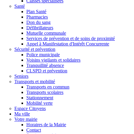
Classes spécialisées
Santé
Plan Santé
Pharmacies
Don du sang
Défibrillateurs
Mutuelle communale
Services de prévention et de soins de proximité
Appel à Manifestation d'Intérêt Concurrente
Sécurité et prévention
Police municipale
Voisins vigilants et solidaires
Tranquillité absence
CLSPD et prévention
Seniors
Transports et mobilité
Transports en commun
Transports scolaires
Stationnement
Mobilité verte
Espace Citoyens
Ma ville
Votre mairie
Horaires de la Mairie
Contact