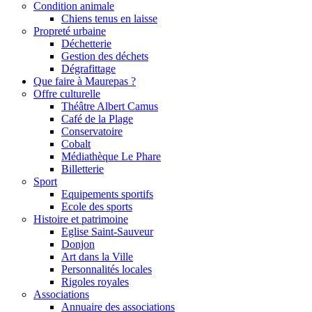
Condition animale
Chiens tenus en laisse
Propreté urbaine
Déchetterie
Gestion des déchets
Dégrafittage
Que faire à Maurepas ?
Offre culturelle
Théâtre Albert Camus
Café de la Plage
Conservatoire
Cobalt
Médiathèque Le Phare
Billetterie
Sport
Equipements sportifs
Ecole des sports
Histoire et patrimoine
Eglise Saint-Sauveur
Donjon
Art dans la Ville
Personnalités locales
Rigoles royales
Associations
Annuaire des associations