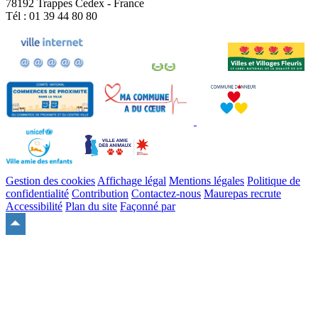
78192 Trappes Cedex - France
Tél : 01 39 44 80 80
Gestion des cookies
Affichage légal
Mentions légales
Politique de
confidentialité
Contribution
Contactez-nous
Maurepas recrute
Accessibilité
Plan du site
Façonné par
Remonter
en
haut
du
site