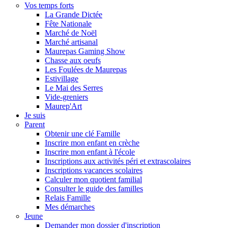
Vos temps forts
La Grande Dictée
Fête Nationale
Marché de Noël
Marché artisanal
Maurepas Gaming Show
Chasse aux oeufs
Les Foulées de Maurepas
Estivillage
Le Mai des Serres
Vide-greniers
Maurep'Art
Je suis
Parent
Obtenir une clé Famille
Inscrire mon enfant en crèche
Inscrire mon enfant à l'école
Inscriptions aux activités péri et extrascolaires
Inscriptions vacances scolaires
Calculer mon quotient familial
Consulter le guide des familles
Relais Famille
Mes démarches
Jeune
Demander mon dossier d'inscription