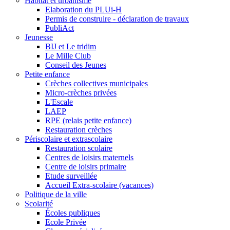
Habitat et urbanisme
Elaboration du PLUi-H
Permis de construire - déclaration de travaux
PubliAct
Jeunesse
BIJ et Le tridim
Le Mille Club
Conseil des Jeunes
Petite enfance
Crèches collectives municipales
Micro-crèches privées
L'Escale
LAEP
RPE (relais petite enfance)
Restauration crèches
Périscolaire et extrascolaire
Restauration scolaire
Centres de loisirs maternels
Centre de loisirs primaire
Etude surveillée
Accueil Extra-scolaire (vacances)
Politique de la ville
Scolarité
Écoles publiques
Ecole Privée