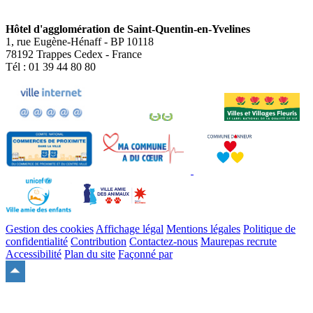
Hôtel d'agglomération de Saint-Quentin-en-Yvelines
1, rue Eugène-Hénaff - BP 10118
78192 Trappes Cedex - France
Tél : 01 39 44 80 80
Gestion des cookies
Affichage légal
Mentions légales
Politique de
confidentialité
Contribution
Contactez-nous
Maurepas recrute
Accessibilité
Plan du site
Façonné par
Remonter
en
haut
du