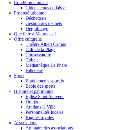
Condition animale
Chiens tenus en laisse
Propreté urbaine
Déchetterie
Gestion des déchets
Dégrafittage
Que faire à Maurepas ?
Offre culturelle
Théâtre Albert Camus
Café de la Plage
Conservatoire
Cobalt
Médiathèque Le Phare
Billetterie
Sport
Equipements sportifs
Ecole des sports
Histoire et patrimoine
Eglise Saint-Sauveur
Donjon
Art dans la Ville
Personnalités locales
Rigoles royales
Associations
Annuaire des associations