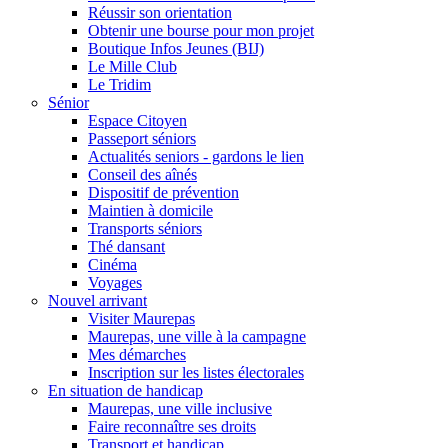
Réussir son orientation
Obtenir une bourse pour mon projet
Boutique Infos Jeunes (BIJ)
Le Mille Club
Le Tridim
Sénior
Espace Citoyen
Passeport séniors
Actualités seniors - gardons le lien
Conseil des aînés
Dispositif de prévention
Maintien à domicile
Transports séniors
Thé dansant
Cinéma
Voyages
Nouvel arrivant
Visiter Maurepas
Maurepas, une ville à la campagne
Mes démarches
Inscription sur les listes électorales
En situation de handicap
Maurepas, une ville inclusive
Faire reconnaître ses droits
Transport et handicap