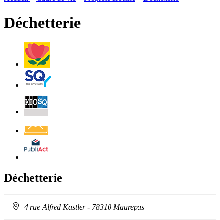
page
flux
rése
RSS
soci
Déchetterie
Villes
et
Villages
Fleuris
Saint-
Quentin
Billetterie
Contact
Affichage
légal
Déchetterie
Adresse
4 rue Alfred Kastler
- 78310 Maurepas
: