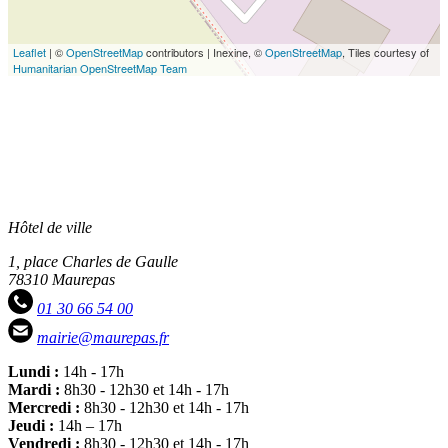
Leaflet
| ©
OpenStreetMap
contributors | Inexine, ©
OpenStreetMap
, Tiles courtesy of
Humanitarian OpenStreetMap Team
Hôtel de ville
1, place Charles de Gaulle
78310 Maurepas
01 30 66 54 00
mairie@maurepas.fr
Lundi :
14h - 17h
Mardi :
8h30 - 12h30 et 14h - 17h
Mercredi :
8h30 - 12h30 et 14h - 17h
Jeudi :
14h – 17h
Vendredi :
8h30 - 12h30 et 14h - 17h