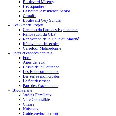
Boulevard Miserey
L'écoquartier
La nouvelle résidence Senior
Castalia
Boulevard Guy Schuler
Les Grands Projets
Création du Parc des Explorateurs
Rénovation du CLP
Rénovation de la Halle du Marché
Rénovation des écoles
Carrefour Malmedonne
Parcs et espaces naturels
Forêt
Aires de jeux
Bassin de la Courance
Les Bois communaux
Les serres municipales
Le fleurissement
Parc des Explorateurs
Biodiversité
Jardins Familiaux
Ville Comestible
Chasse
Nuisibles
Guide environnement