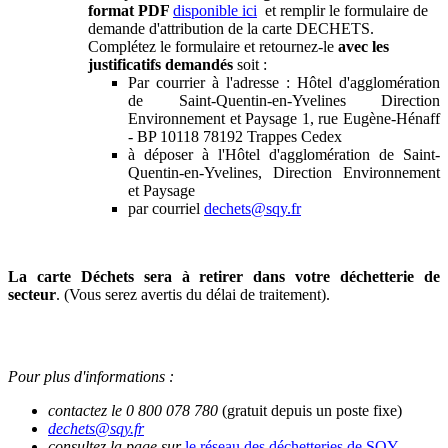
format PDF
disponible ici
et remplir le formulaire de
demande d'attribution de la carte DECHETS.
Complétez le formulaire et retournez-le
avec les
justificatifs demandés
soit :
Par courrier à l'adresse : Hôtel d'agglomération
de Saint-Quentin-en-Yvelines Direction
Environnement et Paysage 1, rue Eugène-Hénaff
- BP 10118 78192 Trappes Cedex
à déposer à l'Hôtel d'agglomération de Saint-
Quentin-en-Yvelines, Direction Environnement
et Paysage
par courriel
dechets@sqy.fr
La carte Déchets sera à retirer dans votre déchetterie de
secteur
. (Vous serez averti
s
du délai de traitement).
Pour plus d'informations :
contactez le 0 800 078 780
(gratuit depuis un poste fixe)
dechets@sqy.fr
consultez la page sur
le réseau des déchetteries de SQY
.