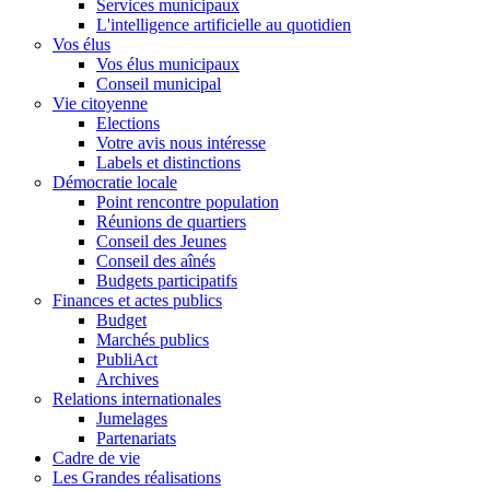
Services municipaux
L'intelligence artificielle au quotidien
Vos élus
Vos élus municipaux
Conseil municipal
Vie citoyenne
Elections
Votre avis nous intéresse
Labels et distinctions
Démocratie locale
Point rencontre population
Réunions de quartiers
Conseil des Jeunes
Conseil des aînés
Budgets participatifs
Finances et actes publics
Budget
Marchés publics
PubliAct
Archives
Relations internationales
Jumelages
Partenariats
Cadre de vie
Les Grandes réalisations