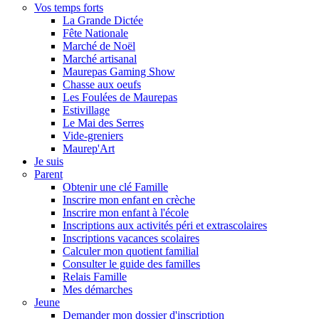
Vos temps forts
La Grande Dictée
Fête Nationale
Marché de Noël
Marché artisanal
Maurepas Gaming Show
Chasse aux oeufs
Les Foulées de Maurepas
Estivillage
Le Mai des Serres
Vide-greniers
Maurep'Art
Je suis
Parent
Obtenir une clé Famille
Inscrire mon enfant en crèche
Inscrire mon enfant à l'école
Inscriptions aux activités péri et extrascolaires
Inscriptions vacances scolaires
Calculer mon quotient familial
Consulter le guide des familles
Relais Famille
Mes démarches
Jeune
Demander mon dossier d'inscription