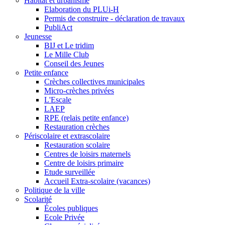
Habitat et urbanisme
Elaboration du PLUi-H
Permis de construire - déclaration de travaux
PubliAct
Jeunesse
BIJ et Le tridim
Le Mille Club
Conseil des Jeunes
Petite enfance
Crèches collectives municipales
Micro-crèches privées
L'Escale
LAEP
RPE (relais petite enfance)
Restauration crèches
Périscolaire et extrascolaire
Restauration scolaire
Centres de loisirs maternels
Centre de loisirs primaire
Etude surveillée
Accueil Extra-scolaire (vacances)
Politique de la ville
Scolarité
Écoles publiques
Ecole Privée