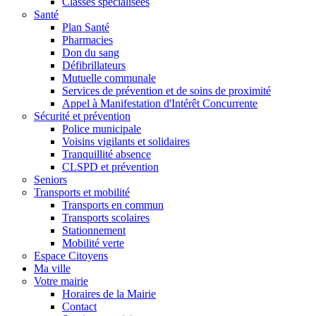
Classes spécialisées
Santé
Plan Santé
Pharmacies
Don du sang
Défibrillateurs
Mutuelle communale
Services de prévention et de soins de proximité
Appel à Manifestation d'Intérêt Concurrente
Sécurité et prévention
Police municipale
Voisins vigilants et solidaires
Tranquillité absence
CLSPD et prévention
Seniors
Transports et mobilité
Transports en commun
Transports scolaires
Stationnement
Mobilité verte
Espace Citoyens
Ma ville
Votre mairie
Horaires de la Mairie
Contact