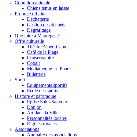
Condition animale
Chiens tenus en laisse
Propreté urbaine
Déchetterie
Gestion des déchets
Dégrafittage
Que faire à Maurepas ?
Offre culturelle
Théâtre Albert Camus
Café de la Plage
Conservatoire
Cobalt
Médiathèque Le Phare
Billetterie
Sport
Equipements sportifs
Ecole des sports
Histoire et patrimoine
Eglise Saint-Sauveur
Donjon
Art dans la Ville
Personnalités locales
Rigoles royales
Associations
Annuaire des associations