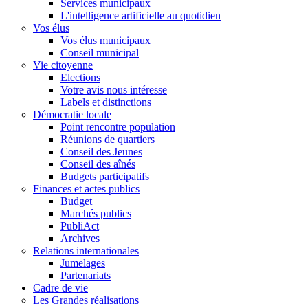
Services municipaux
L'intelligence artificielle au quotidien
Vos élus
Vos élus municipaux
Conseil municipal
Vie citoyenne
Elections
Votre avis nous intéresse
Labels et distinctions
Démocratie locale
Point rencontre population
Réunions de quartiers
Conseil des Jeunes
Conseil des aînés
Budgets participatifs
Finances et actes publics
Budget
Marchés publics
PubliAct
Archives
Relations internationales
Jumelages
Partenariats
Cadre de vie
Les Grandes réalisations