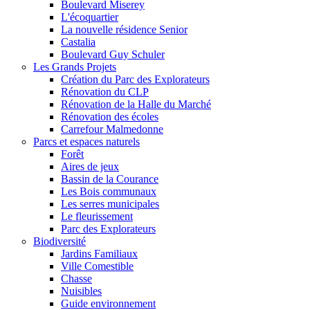
Boulevard Miserey
L'écoquartier
La nouvelle résidence Senior
Castalia
Boulevard Guy Schuler
Les Grands Projets
Création du Parc des Explorateurs
Rénovation du CLP
Rénovation de la Halle du Marché
Rénovation des écoles
Carrefour Malmedonne
Parcs et espaces naturels
Forêt
Aires de jeux
Bassin de la Courance
Les Bois communaux
Les serres municipales
Le fleurissement
Parc des Explorateurs
Biodiversité
Jardins Familiaux
Ville Comestible
Chasse
Nuisibles
Guide environnement