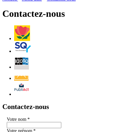
page
flux
rése
RSS
soci
Contactez-nous
Villes
et
Villages
Fleuris
Saint-
Quentin
Billetterie
Contact
Affichage
légal
Contactez-nous
Votre nom
*
Votre prénom
*