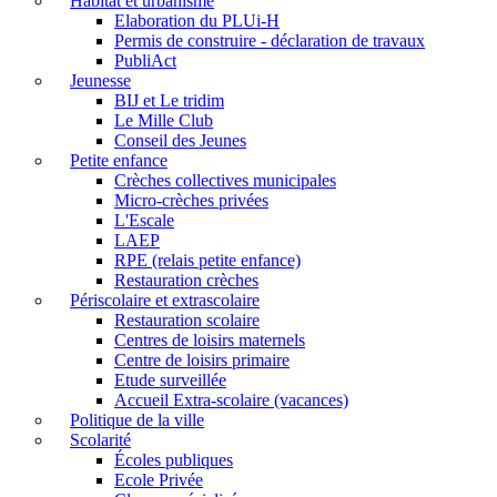
Habitat et urbanisme
Elaboration du PLUi-H
Permis de construire - déclaration de travaux
PubliAct
Jeunesse
BIJ et Le tridim
Le Mille Club
Conseil des Jeunes
Petite enfance
Crèches collectives municipales
Micro-crèches privées
L'Escale
LAEP
RPE (relais petite enfance)
Restauration crèches
Périscolaire et extrascolaire
Restauration scolaire
Centres de loisirs maternels
Centre de loisirs primaire
Etude surveillée
Accueil Extra-scolaire (vacances)
Politique de la ville
Scolarité
Écoles publiques
Ecole Privée