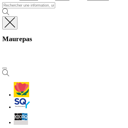
Fermer
la
Maurepas
recherche
Visiter la page accuei
MENU
PRINCIPAL
Villes
et
Villages
Fleuris
Saint-
Quentin
Billetterie
Contact