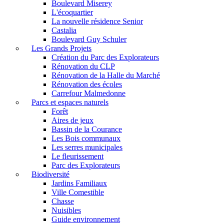
Boulevard Miserey
L'écoquartier
La nouvelle résidence Senior
Castalia
Boulevard Guy Schuler
Les Grands Projets
Création du Parc des Explorateurs
Rénovation du CLP
Rénovation de la Halle du Marché
Rénovation des écoles
Carrefour Malmedonne
Parcs et espaces naturels
Forêt
Aires de jeux
Bassin de la Courance
Les Bois communaux
Les serres municipales
Le fleurissement
Parc des Explorateurs
Biodiversité
Jardins Familiaux
Ville Comestible
Chasse
Nuisibles
Guide environnement