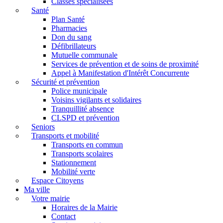
Classes spécialisées
Santé
Plan Santé
Pharmacies
Don du sang
Défibrillateurs
Mutuelle communale
Services de prévention et de soins de proximité
Appel à Manifestation d'Intérêt Concurrente
Sécurité et prévention
Police municipale
Voisins vigilants et solidaires
Tranquillité absence
CLSPD et prévention
Seniors
Transports et mobilité
Transports en commun
Transports scolaires
Stationnement
Mobilité verte
Espace Citoyens
Ma ville
Votre mairie
Horaires de la Mairie
Contact