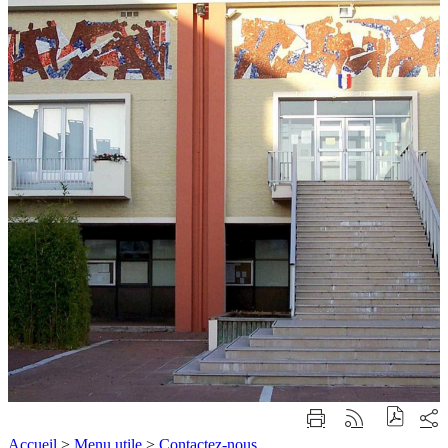
Part
Imprimer
Générer
sur
cette
le
Accueil
>
Menu utile
>
Contactez-nous
les