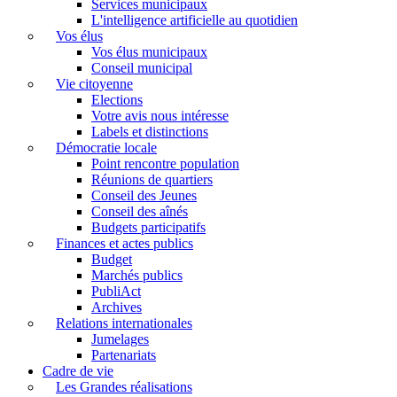
Services municipaux
L'intelligence artificielle au quotidien
Vos élus
Vos élus municipaux
Conseil municipal
Vie citoyenne
Elections
Votre avis nous intéresse
Labels et distinctions
Démocratie locale
Point rencontre population
Réunions de quartiers
Conseil des Jeunes
Conseil des aînés
Budgets participatifs
Finances et actes publics
Budget
Marchés publics
PubliAct
Archives
Relations internationales
Jumelages
Partenariats
Cadre de vie
Les Grandes réalisations