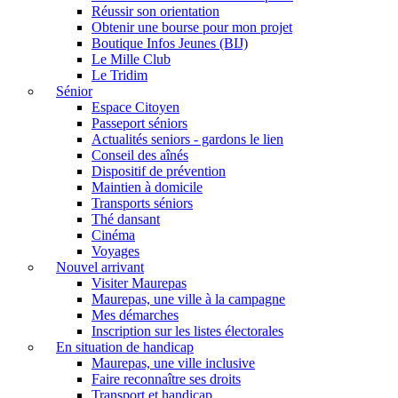
Réussir son orientation
Obtenir une bourse pour mon projet
Boutique Infos Jeunes (BIJ)
Le Mille Club
Le Tridim
Sénior
Espace Citoyen
Passeport séniors
Actualités seniors - gardons le lien
Conseil des aînés
Dispositif de prévention
Maintien à domicile
Transports séniors
Thé dansant
Cinéma
Voyages
Nouvel arrivant
Visiter Maurepas
Maurepas, une ville à la campagne
Mes démarches
Inscription sur les listes électorales
En situation de handicap
Maurepas, une ville inclusive
Faire reconnaître ses droits
Transport et handicap