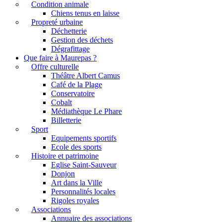
Condition animale
Chiens tenus en laisse
Propreté urbaine
Déchetterie
Gestion des déchets
Dégrafittage
Que faire à Maurepas ?
Offre culturelle
Théâtre Albert Camus
Café de la Plage
Conservatoire
Cobalt
Médiathèque Le Phare
Billetterie
Sport
Equipements sportifs
Ecole des sports
Histoire et patrimoine
Eglise Saint-Sauveur
Donjon
Art dans la Ville
Personnalités locales
Rigoles royales
Associations
Annuaire des associations