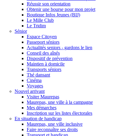
Réussir son orientation
Obtenir une bourse pour mon projet
Boutique Infos Jeunes (BIJ)
Le Mille Club
Le Tridim
Sénior
Espace Citoyen
Passeport séniors
Actualités seniors - gardons le lien
Conseil des aînés
Dispositif de prévention
Maintien à domicile
Transports séniors
Thé dansant
Cinéma
Voyages
Nouvel arrivant
Visiter Maurepas
Maurepas, une ville à la campagne
Mes démarches
Inscription sur les listes électorales
En situation de handicap
Maurepas, une ville inclusive
Faire reconnaître ses droits
Transport et handicap