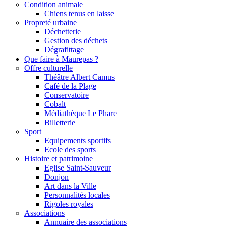
Condition animale
Chiens tenus en laisse
Propreté urbaine
Déchetterie
Gestion des déchets
Dégrafittage
Que faire à Maurepas ?
Offre culturelle
Théâtre Albert Camus
Café de la Plage
Conservatoire
Cobalt
Médiathèque Le Phare
Billetterie
Sport
Equipements sportifs
Ecole des sports
Histoire et patrimoine
Eglise Saint-Sauveur
Donjon
Art dans la Ville
Personnalités locales
Rigoles royales
Associations
Annuaire des associations