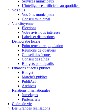
Services municipaux
L'intelligence artificielle au quotidien
Vos élus
Vos élus municipaux
Conseil municipal
Vie citoyenne
Elections
Votre avis nous intéresse
Labels et distinctions
Démocratie locale
Point rencontre population
Réunions de quartiers
Conseil des Jeunes
Conseil des aînés
Budgets participatifs
Finances et actes publics
Budget
Marchés publics
PubliAct
Archives
Relations internationales
Jumelages
Partenariats
Cadre de vie
Les Grandes réalisations