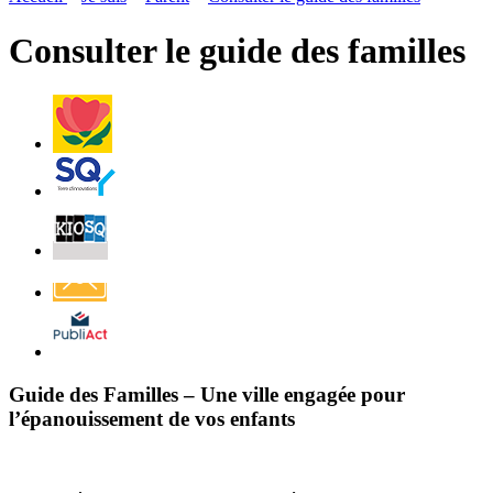
page
flux
rése
RSS
soci
Consulter le guide des familles
Villes
et
Villages
Fleuris
Saint-
Quentin
Billetterie
Contact
Affichage
légal
Guide des Familles – Une ville engagée pour
l’épanouissement de vos enfants