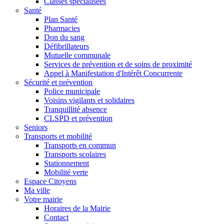
Classes spécialisées
Santé
Plan Santé
Pharmacies
Don du sang
Défibrillateurs
Mutuelle communale
Services de prévention et de soins de proximité
Appel à Manifestation d'Intérêt Concurrente
Sécurité et prévention
Police municipale
Voisins vigilants et solidaires
Tranquillité absence
CLSPD et prévention
Seniors
Transports et mobilité
Transports en commun
Transports scolaires
Stationnement
Mobilité verte
Espace Citoyens
Ma ville
Votre mairie
Horaires de la Mairie
Contact