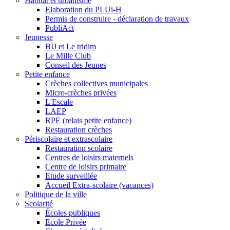
Habitat et urbanisme
Elaboration du PLUi-H
Permis de construire - déclaration de travaux
PubliAct
Jeunesse
BIJ et Le tridim
Le Mille Club
Conseil des Jeunes
Petite enfance
Crèches collectives municipales
Micro-crèches privées
L'Escale
LAEP
RPE (relais petite enfance)
Restauration crèches
Périscolaire et extrascolaire
Restauration scolaire
Centres de loisirs maternels
Centre de loisirs primaire
Etude surveillée
Accueil Extra-scolaire (vacances)
Politique de la ville
Scolarité
Écoles publiques
Ecole Privée