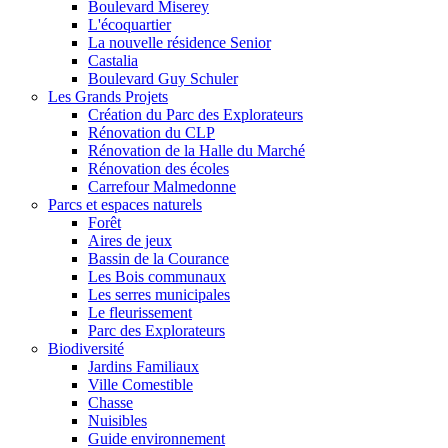
Boulevard Miserey
L'écoquartier
La nouvelle résidence Senior
Castalia
Boulevard Guy Schuler
Les Grands Projets
Création du Parc des Explorateurs
Rénovation du CLP
Rénovation de la Halle du Marché
Rénovation des écoles
Carrefour Malmedonne
Parcs et espaces naturels
Forêt
Aires de jeux
Bassin de la Courance
Les Bois communaux
Les serres municipales
Le fleurissement
Parc des Explorateurs
Biodiversité
Jardins Familiaux
Ville Comestible
Chasse
Nuisibles
Guide environnement