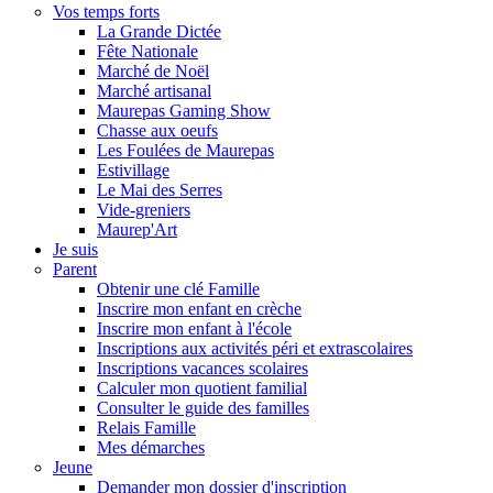
Vos temps forts
La Grande Dictée
Fête Nationale
Marché de Noël
Marché artisanal
Maurepas Gaming Show
Chasse aux oeufs
Les Foulées de Maurepas
Estivillage
Le Mai des Serres
Vide-greniers
Maurep'Art
Je suis
Parent
Obtenir une clé Famille
Inscrire mon enfant en crèche
Inscrire mon enfant à l'école
Inscriptions aux activités péri et extrascolaires
Inscriptions vacances scolaires
Calculer mon quotient familial
Consulter le guide des familles
Relais Famille
Mes démarches
Jeune
Demander mon dossier d'inscription