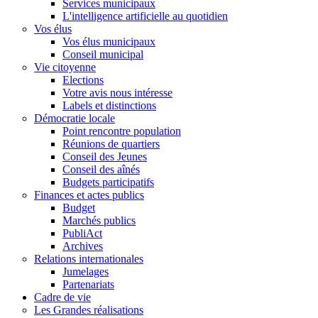
Services municipaux
L'intelligence artificielle au quotidien
Vos élus
Vos élus municipaux
Conseil municipal
Vie citoyenne
Elections
Votre avis nous intéresse
Labels et distinctions
Démocratie locale
Point rencontre population
Réunions de quartiers
Conseil des Jeunes
Conseil des aînés
Budgets participatifs
Finances et actes publics
Budget
Marchés publics
PubliAct
Archives
Relations internationales
Jumelages
Partenariats
Cadre de vie
Les Grandes réalisations