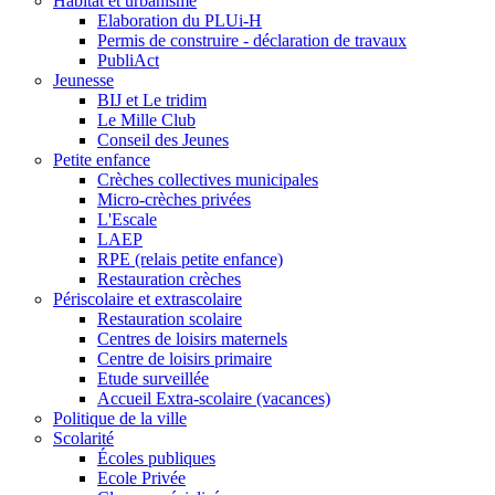
Habitat et urbanisme
Elaboration du PLUi-H
Permis de construire - déclaration de travaux
PubliAct
Jeunesse
BIJ et Le tridim
Le Mille Club
Conseil des Jeunes
Petite enfance
Crèches collectives municipales
Micro-crèches privées
L'Escale
LAEP
RPE (relais petite enfance)
Restauration crèches
Périscolaire et extrascolaire
Restauration scolaire
Centres de loisirs maternels
Centre de loisirs primaire
Etude surveillée
Accueil Extra-scolaire (vacances)
Politique de la ville
Scolarité
Écoles publiques
Ecole Privée