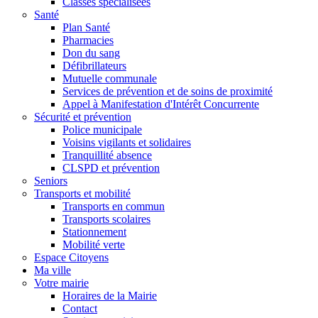
Classes spécialisées
Santé
Plan Santé
Pharmacies
Don du sang
Défibrillateurs
Mutuelle communale
Services de prévention et de soins de proximité
Appel à Manifestation d'Intérêt Concurrente
Sécurité et prévention
Police municipale
Voisins vigilants et solidaires
Tranquillité absence
CLSPD et prévention
Seniors
Transports et mobilité
Transports en commun
Transports scolaires
Stationnement
Mobilité verte
Espace Citoyens
Ma ville
Votre mairie
Horaires de la Mairie
Contact