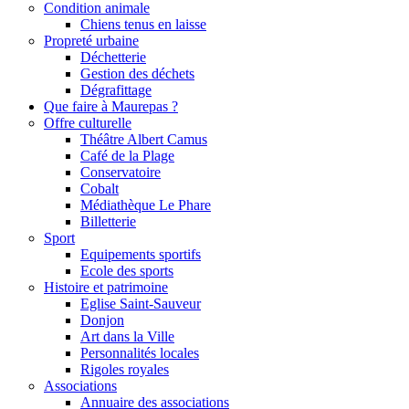
Condition animale
Chiens tenus en laisse
Propreté urbaine
Déchetterie
Gestion des déchets
Dégrafittage
Que faire à Maurepas ?
Offre culturelle
Théâtre Albert Camus
Café de la Plage
Conservatoire
Cobalt
Médiathèque Le Phare
Billetterie
Sport
Equipements sportifs
Ecole des sports
Histoire et patrimoine
Eglise Saint-Sauveur
Donjon
Art dans la Ville
Personnalités locales
Rigoles royales
Associations
Annuaire des associations