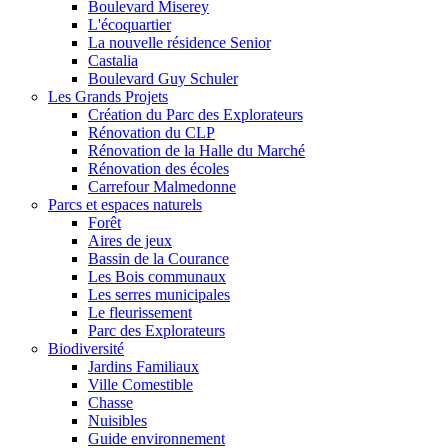
Boulevard Miserey
L'écoquartier
La nouvelle résidence Senior
Castalia
Boulevard Guy Schuler
Les Grands Projets
Création du Parc des Explorateurs
Rénovation du CLP
Rénovation de la Halle du Marché
Rénovation des écoles
Carrefour Malmedonne
Parcs et espaces naturels
Forêt
Aires de jeux
Bassin de la Courance
Les Bois communaux
Les serres municipales
Le fleurissement
Parc des Explorateurs
Biodiversité
Jardins Familiaux
Ville Comestible
Chasse
Nuisibles
Guide environnement