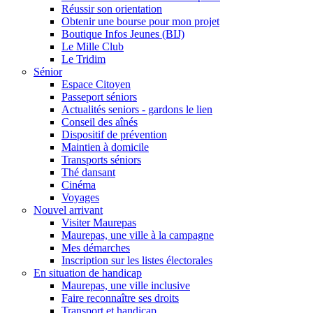
Réussir son orientation
Obtenir une bourse pour mon projet
Boutique Infos Jeunes (BIJ)
Le Mille Club
Le Tridim
Sénior
Espace Citoyen
Passeport séniors
Actualités seniors - gardons le lien
Conseil des aînés
Dispositif de prévention
Maintien à domicile
Transports séniors
Thé dansant
Cinéma
Voyages
Nouvel arrivant
Visiter Maurepas
Maurepas, une ville à la campagne
Mes démarches
Inscription sur les listes électorales
En situation de handicap
Maurepas, une ville inclusive
Faire reconnaître ses droits
Transport et handicap