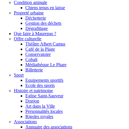
Condition animale
Chiens tenus en laisse
Propreté urbaine
Déchetterie
Gestion des déchets
Dégrafittage
Que faire à Maurepas ?
Offre culturelle
Théâtre Albert Camus
Café de la Plage
Conservatoire
Cobalt
Médiathèque Le Phare
Billetterie
Sport
Equipements sportifs
Ecole des sports
Histoire et patrimoine
Eglise Saint-Sauveur
Donjon
Art dans la Ville
Personnalités locales
Rigoles royales
Associations
Annuaire des associations