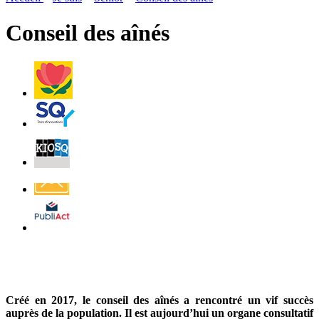
page
flux
rése
RSS
soci
Conseil des aînés
Villes
et
Villages
Fleuris
Saint-
Quentin
Billetterie
Contact
Affichage
légal
Créé en 2017, le conseil des aînés a rencontré un vif succès
auprès de la population. Il est aujourd’hui un organe consultatif