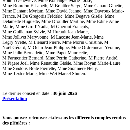
Boittin Geneviève, Mme Boulanger Marie –José,
Mme Bourdon Elisabeth, M Bouttier Serge, Mme Canard Ginette,
Mme Dantant Myriam, Mme David Jeanne, Mme Davroux Marie-
France, M De Gregoriis Frédéric, Mme Degave Gisèle, Mme
Delamette Huguette, Mme Drouiller Martine, Mme Edine Anne-
Marie, Mme Groff Nadia, M Guérout François,
Mme Guilleman Sylvie, M Hurault Jean Marie,
Mme Jollivet Maryvonne, M Lacoste Jean-Marie, Mme
Legry Yvette, M Lienard Pierre, Mme Morin Christine, M
Noël Gérard, M Oclin Jean-Philippe, Mme Ordrenneau Yvonne,
Mme Palin Bernadette, Mme Papet Mauricette,
M Parmentier Bernard, Mme Perrin Catherine, M Pierre André,
M Pigere Joël, Mme Renaudin Gisèle, Mme Royan Marie-Laure,
Mme Siadous-Boite Pierrette, Mme Sionnière Nelly,
Mme Texier Marie, Mme Wei Marcel Shufen.
Le dernier conseil en date :
30 juin 2026
Présentation
Vous pouvez retrouver ci-dessous les différents comptes rendus
des plénières :