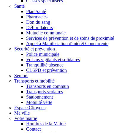
Classes spécialisées
Santé
Plan Santé
Pharmacies
Don du sang
Défibrillateurs
Mutuelle communale
Services de prévention et de soins de proximité
Appel à Manifestation d'Intérêt Concurrente
Sécurité et prévention
Police municipale
Voisins vigilants et solidaires
Tranquillité absence
CLSPD et prévention
Seniors
Transports et mobilité
Transports en commun
Transports scolaires
Stationnement
Mobilité verte
Espace Citoyens
Ma ville
Votre mairie
Horaires de la Mairie
Contact