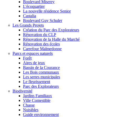
Boulevard Miserey
L'écoquartier
La nouvelle résidence Senior
Castalia
Boulevard Guy Schuler
Les Grands Projets
Création du Parc des Explorateurs
Rénovation du CLP
Rénovation de la Halle du Marché
Rénovation des écoles
Carrefour Malmedonne
Parcs et espaces naturels
Forêt
Aires de jeux
Bassin de la Courance
Les Bois communaux
Les serres municipales
Le fleurissement
Parc des Explorateurs
Biodiversité
Jardins Familiaux
Ville Comestible
Chasse
Nuisibles
Guide environnement