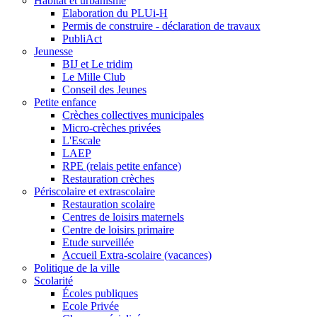
Habitat et urbanisme
Elaboration du PLUi-H
Permis de construire - déclaration de travaux
PubliAct
Jeunesse
BIJ et Le tridim
Le Mille Club
Conseil des Jeunes
Petite enfance
Crèches collectives municipales
Micro-crèches privées
L'Escale
LAEP
RPE (relais petite enfance)
Restauration crèches
Périscolaire et extrascolaire
Restauration scolaire
Centres de loisirs maternels
Centre de loisirs primaire
Etude surveillée
Accueil Extra-scolaire (vacances)
Politique de la ville
Scolarité
Écoles publiques
Ecole Privée