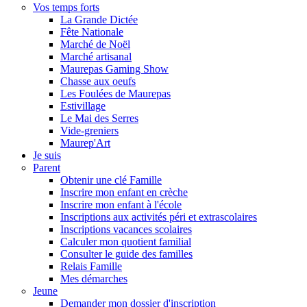
Vos temps forts
La Grande Dictée
Fête Nationale
Marché de Noël
Marché artisanal
Maurepas Gaming Show
Chasse aux oeufs
Les Foulées de Maurepas
Estivillage
Le Mai des Serres
Vide-greniers
Maurep'Art
Je suis
Parent
Obtenir une clé Famille
Inscrire mon enfant en crèche
Inscrire mon enfant à l'école
Inscriptions aux activités péri et extrascolaires
Inscriptions vacances scolaires
Calculer mon quotient familial
Consulter le guide des familles
Relais Famille
Mes démarches
Jeune
Demander mon dossier d'inscription