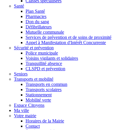
Classes spécialisées
Santé
Plan Santé
Pharmacies
Don du sang
Défibrillateurs
Mutuelle communale
Services de prévention et de soins de proximité
Appel à Manifestation d'Intérêt Concurrente
Sécurité et prévention
Police municipale
Voisins vigilants et solidaires
Tranquillité absence
CLSPD et prévention
Seniors
Transports et mobilité
Transports en commun
Transports scolaires
Stationnement
Mobilité verte
Espace Citoyens
Ma ville
Votre mairie
Horaires de la Mairie
Contact