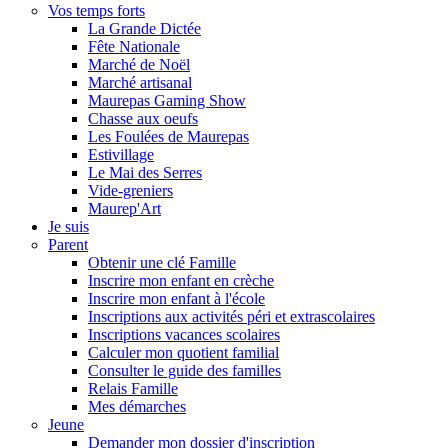
Vos temps forts
La Grande Dictée
Fête Nationale
Marché de Noël
Marché artisanal
Maurepas Gaming Show
Chasse aux oeufs
Les Foulées de Maurepas
Estivillage
Le Mai des Serres
Vide-greniers
Maurep'Art
Je suis
Parent
Obtenir une clé Famille
Inscrire mon enfant en crèche
Inscrire mon enfant à l'école
Inscriptions aux activités péri et extrascolaires
Inscriptions vacances scolaires
Calculer mon quotient familial
Consulter le guide des familles
Relais Famille
Mes démarches
Jeune
Demander mon dossier d'inscription