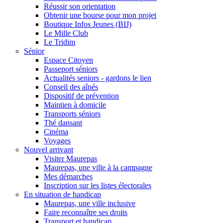
Réussir son orientation
Obtenir une bourse pour mon projet
Boutique Infos Jeunes (BIJ)
Le Mille Club
Le Tridim
Sénior
Espace Citoyen
Passeport séniors
Actualités seniors - gardons le lien
Conseil des aînés
Dispositif de prévention
Maintien à domicile
Transports séniors
Thé dansant
Cinéma
Voyages
Nouvel arrivant
Visiter Maurepas
Maurepas, une ville à la campagne
Mes démarches
Inscription sur les listes électorales
En situation de handicap
Maurepas, une ville inclusive
Faire reconnaître ses droits
Transport et handicap