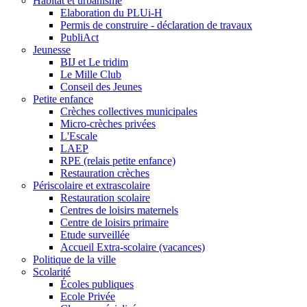
Habitat et urbanisme
Elaboration du PLUi-H
Permis de construire - déclaration de travaux
PubliAct
Jeunesse
BIJ et Le tridim
Le Mille Club
Conseil des Jeunes
Petite enfance
Crèches collectives municipales
Micro-crèches privées
L'Escale
LAEP
RPE (relais petite enfance)
Restauration crèches
Périscolaire et extrascolaire
Restauration scolaire
Centres de loisirs maternels
Centre de loisirs primaire
Etude surveillée
Accueil Extra-scolaire (vacances)
Politique de la ville
Scolarité
Écoles publiques
Ecole Privée