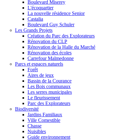
Boulevard Miserey
L'écoquartier
La nouvelle résidence Senior
Castalia
Boulevard Guy Schuler
Les Grands Projets
Création du Parc des Explorateurs
Rénovation du CLP
Rénovation de la Halle du Marché
Rénovation des écoles
Carrefour Malmedonne
Parcs et espaces naturels
Forêt
Aires de jeux
Bassin de la Courance
Les Bois communaux
Les serres municipales
Le fleurissement
Parc des Explorateurs
Biodiversité
Jardins Familiaux
Ville Comestible
Chasse
Nuisibles
Guide environnement