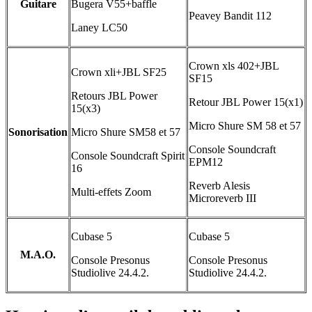
Guitare
Bugera V55+baffle
Peavey Bandit 112
Laney LC50
Crown xls 402+JBL
Crown xli+JBL SF25
SF15
Retours JBL Power
Retour JBL Power 15(x1)
15(x3)
Micro Shure SM 58 et 57
Sonorisation
Micro Shure SM58 et 57
Console Soundcraft
Console Soundcraft Spirit
EPM12
16
Reverb Alesis
Multi-effets Zoom
Microreverb III
Cubase 5
Cubase 5
M.A.O.
Console Presonus
Console Presonus
Studiolive 24.4.2.
Studiolive 24.4.2.