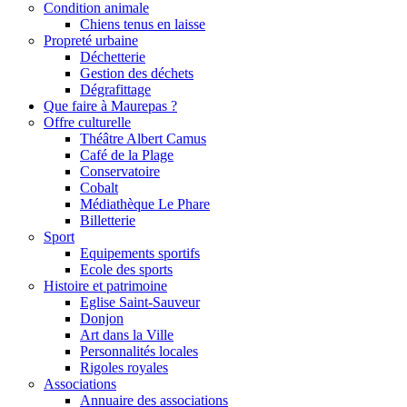
Condition animale
Chiens tenus en laisse
Propreté urbaine
Déchetterie
Gestion des déchets
Dégrafittage
Que faire à Maurepas ?
Offre culturelle
Théâtre Albert Camus
Café de la Plage
Conservatoire
Cobalt
Médiathèque Le Phare
Billetterie
Sport
Equipements sportifs
Ecole des sports
Histoire et patrimoine
Eglise Saint-Sauveur
Donjon
Art dans la Ville
Personnalités locales
Rigoles royales
Associations
Annuaire des associations