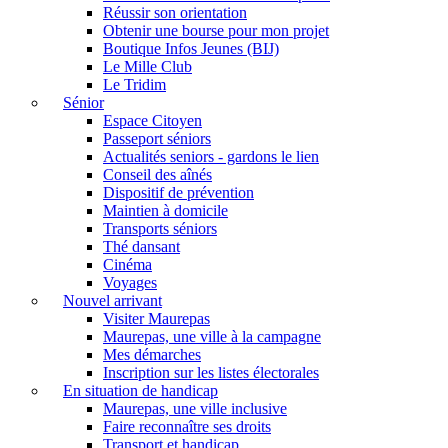
Réussir son orientation
Obtenir une bourse pour mon projet
Boutique Infos Jeunes (BIJ)
Le Mille Club
Le Tridim
Sénior
Espace Citoyen
Passeport séniors
Actualités seniors - gardons le lien
Conseil des aînés
Dispositif de prévention
Maintien à domicile
Transports séniors
Thé dansant
Cinéma
Voyages
Nouvel arrivant
Visiter Maurepas
Maurepas, une ville à la campagne
Mes démarches
Inscription sur les listes électorales
En situation de handicap
Maurepas, une ville inclusive
Faire reconnaître ses droits
Transport et handicap