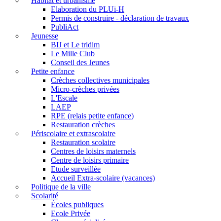
Habitat et urbanisme
Elaboration du PLUi-H
Permis de construire - déclaration de travaux
PubliAct
Jeunesse
BIJ et Le tridim
Le Mille Club
Conseil des Jeunes
Petite enfance
Crèches collectives municipales
Micro-crèches privées
L'Escale
LAEP
RPE (relais petite enfance)
Restauration crèches
Périscolaire et extrascolaire
Restauration scolaire
Centres de loisirs maternels
Centre de loisirs primaire
Etude surveillée
Accueil Extra-scolaire (vacances)
Politique de la ville
Scolarité
Écoles publiques
Ecole Privée