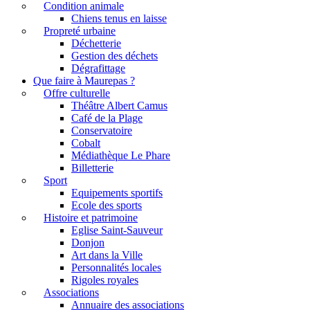
Condition animale
Chiens tenus en laisse
Propreté urbaine
Déchetterie
Gestion des déchets
Dégrafittage
Que faire à Maurepas ?
Offre culturelle
Théâtre Albert Camus
Café de la Plage
Conservatoire
Cobalt
Médiathèque Le Phare
Billetterie
Sport
Equipements sportifs
Ecole des sports
Histoire et patrimoine
Eglise Saint-Sauveur
Donjon
Art dans la Ville
Personnalités locales
Rigoles royales
Associations
Annuaire des associations