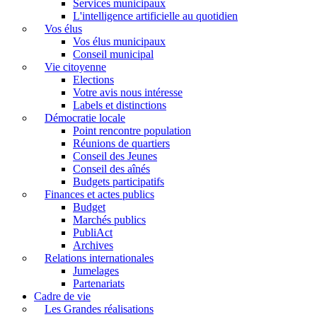
Services municipaux
L'intelligence artificielle au quotidien
Vos élus
Vos élus municipaux
Conseil municipal
Vie citoyenne
Elections
Votre avis nous intéresse
Labels et distinctions
Démocratie locale
Point rencontre population
Réunions de quartiers
Conseil des Jeunes
Conseil des aînés
Budgets participatifs
Finances et actes publics
Budget
Marchés publics
PubliAct
Archives
Relations internationales
Jumelages
Partenariats
Cadre de vie
Les Grandes réalisations