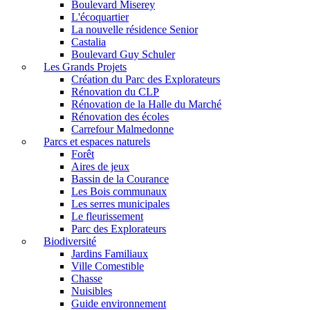
Boulevard Miserey
L'écoquartier
La nouvelle résidence Senior
Castalia
Boulevard Guy Schuler
Les Grands Projets
Création du Parc des Explorateurs
Rénovation du CLP
Rénovation de la Halle du Marché
Rénovation des écoles
Carrefour Malmedonne
Parcs et espaces naturels
Forêt
Aires de jeux
Bassin de la Courance
Les Bois communaux
Les serres municipales
Le fleurissement
Parc des Explorateurs
Biodiversité
Jardins Familiaux
Ville Comestible
Chasse
Nuisibles
Guide environnement