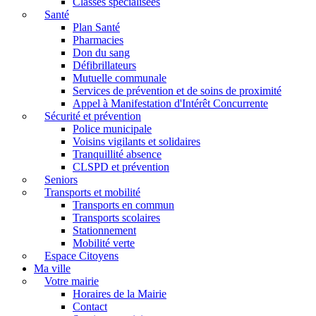
Classes spécialisées
Santé
Plan Santé
Pharmacies
Don du sang
Défibrillateurs
Mutuelle communale
Services de prévention et de soins de proximité
Appel à Manifestation d'Intérêt Concurrente
Sécurité et prévention
Police municipale
Voisins vigilants et solidaires
Tranquillité absence
CLSPD et prévention
Seniors
Transports et mobilité
Transports en commun
Transports scolaires
Stationnement
Mobilité verte
Espace Citoyens
Ma ville
Votre mairie
Horaires de la Mairie
Contact