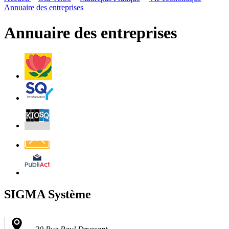
page
flux
Annuaire des entreprises
rése
RSS
soci
Annuaire des entreprises
Villes
et
Villages
Fleuris
Saint-
Quentin
Billetterie
Contact
Affichage
légal
SIGMA Système