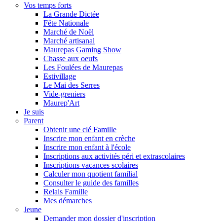
Vos temps forts
La Grande Dictée
Fête Nationale
Marché de Noël
Marché artisanal
Maurepas Gaming Show
Chasse aux oeufs
Les Foulées de Maurepas
Estivillage
Le Mai des Serres
Vide-greniers
Maurep'Art
Je suis
Parent
Obtenir une clé Famille
Inscrire mon enfant en crèche
Inscrire mon enfant à l'école
Inscriptions aux activités péri et extrascolaires
Inscriptions vacances scolaires
Calculer mon quotient familial
Consulter le guide des familles
Relais Famille
Mes démarches
Jeune
Demander mon dossier d'inscription