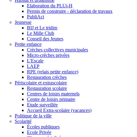
Habitat et urbanisme
Elaboration du PLUi-H
Permis de construire - déclaration de travaux
PubliAct
Jeunesse
BIJ et Le tridim
Le Mille Club
Conseil des Jeunes
Petite enfance
Crèches collectives municipales
Micro-crèches privées
L'Escale
LAEP
RPE (relais petite enfance)
Restauration crèches
Périscolaire et extrascolaire
Restauration scolaire
Centres de loisirs maternels
Centre de loisirs primaire
Etude surveillée
Accueil Extra-scolaire (vacances)
Politique de la ville
Scolarité
Écoles publiques
Ecole Privée