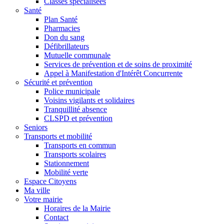
Classes spécialisées
Santé
Plan Santé
Pharmacies
Don du sang
Défibrillateurs
Mutuelle communale
Services de prévention et de soins de proximité
Appel à Manifestation d'Intérêt Concurrente
Sécurité et prévention
Police municipale
Voisins vigilants et solidaires
Tranquillité absence
CLSPD et prévention
Seniors
Transports et mobilité
Transports en commun
Transports scolaires
Stationnement
Mobilité verte
Espace Citoyens
Ma ville
Votre mairie
Horaires de la Mairie
Contact