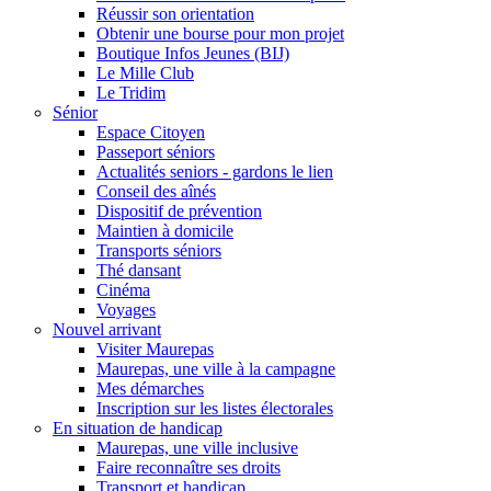
Réussir son orientation
Obtenir une bourse pour mon projet
Boutique Infos Jeunes (BIJ)
Le Mille Club
Le Tridim
Sénior
Espace Citoyen
Passeport séniors
Actualités seniors - gardons le lien
Conseil des aînés
Dispositif de prévention
Maintien à domicile
Transports séniors
Thé dansant
Cinéma
Voyages
Nouvel arrivant
Visiter Maurepas
Maurepas, une ville à la campagne
Mes démarches
Inscription sur les listes électorales
En situation de handicap
Maurepas, une ville inclusive
Faire reconnaître ses droits
Transport et handicap