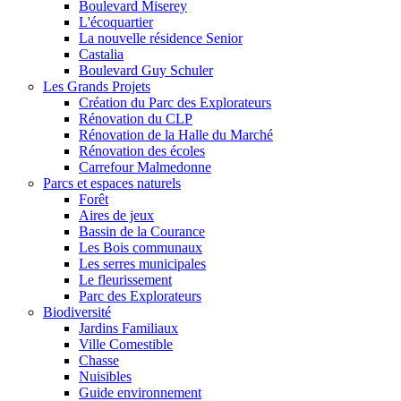
Boulevard Miserey
L'écoquartier
La nouvelle résidence Senior
Castalia
Boulevard Guy Schuler
Les Grands Projets
Création du Parc des Explorateurs
Rénovation du CLP
Rénovation de la Halle du Marché
Rénovation des écoles
Carrefour Malmedonne
Parcs et espaces naturels
Forêt
Aires de jeux
Bassin de la Courance
Les Bois communaux
Les serres municipales
Le fleurissement
Parc des Explorateurs
Biodiversité
Jardins Familiaux
Ville Comestible
Chasse
Nuisibles
Guide environnement