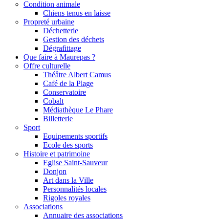
Condition animale
Chiens tenus en laisse
Propreté urbaine
Déchetterie
Gestion des déchets
Dégrafittage
Que faire à Maurepas ?
Offre culturelle
Théâtre Albert Camus
Café de la Plage
Conservatoire
Cobalt
Médiathèque Le Phare
Billetterie
Sport
Equipements sportifs
Ecole des sports
Histoire et patrimoine
Eglise Saint-Sauveur
Donjon
Art dans la Ville
Personnalités locales
Rigoles royales
Associations
Annuaire des associations