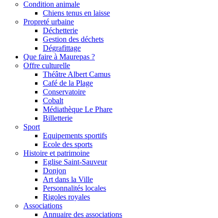
Condition animale
Chiens tenus en laisse
Propreté urbaine
Déchetterie
Gestion des déchets
Dégrafittage
Que faire à Maurepas ?
Offre culturelle
Théâtre Albert Camus
Café de la Plage
Conservatoire
Cobalt
Médiathèque Le Phare
Billetterie
Sport
Equipements sportifs
Ecole des sports
Histoire et patrimoine
Eglise Saint-Sauveur
Donjon
Art dans la Ville
Personnalités locales
Rigoles royales
Associations
Annuaire des associations