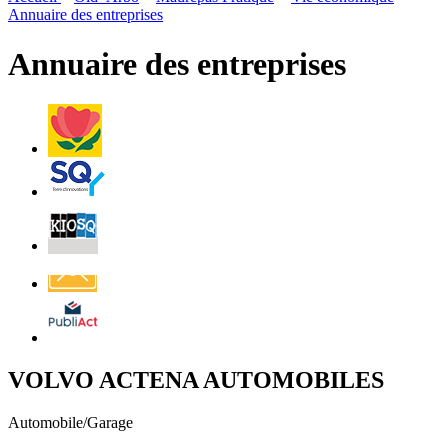
page
flux
Annuaire des entreprises
rése
RSS
soci
Annuaire des entreprises
Villes
et
Villages
Fleuris
Saint-
Quentin
Billetterie
Contact
Affichage
légal
VOLVO ACTENA AUTOMOBILES
Automobile/Garage