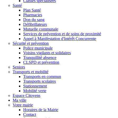
Classes spécialisées
Santé
Plan Santé
Pharmacies
Don du sang
Défibrillateurs
Mutuelle communale
Services de prévention et de soins de proximité
Appel à Manifestation d'Intérêt Concurrente
Sécurité et prévention
Police municipale
Voisins vigilants et solidaires
Tranquillité absence
CLSPD et prévention
Seniors
Transports et mobilité
Transports en commun
Transports scolaires
Stationnement
Mobilité verte
Espace Citoyens
Ma ville
Votre mairie
Horaires de la Mairie
Contact