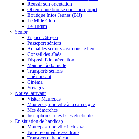
Réussir son orientation
Obtenir une bourse pour mon projet
Boutique Infos Jeunes (BIJ)
Le Mille Club
Le Tridim
Sénior
Espace Citoyen
Passeport séniors
Actualités seniors - gardons le lien
Conseil des aînés
Dispositif de prévention
Maintien à domicile
Transports séniors
Thé dansant
Cinéma
Voyages
Nouvel arrivant
Visiter Maurepas
Maurepas, une ville à la campagne
Mes démarches
Inscription sur les listes électorales
En situation de handicap
Maurepas, une ville inclusive
Faire reconnaître ses droits
Transport et handicap