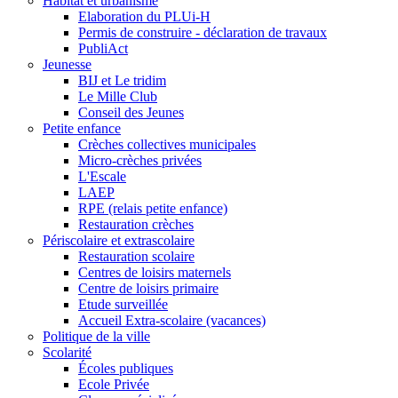
Habitat et urbanisme
Elaboration du PLUi-H
Permis de construire - déclaration de travaux
PubliAct
Jeunesse
BIJ et Le tridim
Le Mille Club
Conseil des Jeunes
Petite enfance
Crèches collectives municipales
Micro-crèches privées
L'Escale
LAEP
RPE (relais petite enfance)
Restauration crèches
Périscolaire et extrascolaire
Restauration scolaire
Centres de loisirs maternels
Centre de loisirs primaire
Etude surveillée
Accueil Extra-scolaire (vacances)
Politique de la ville
Scolarité
Écoles publiques
Ecole Privée