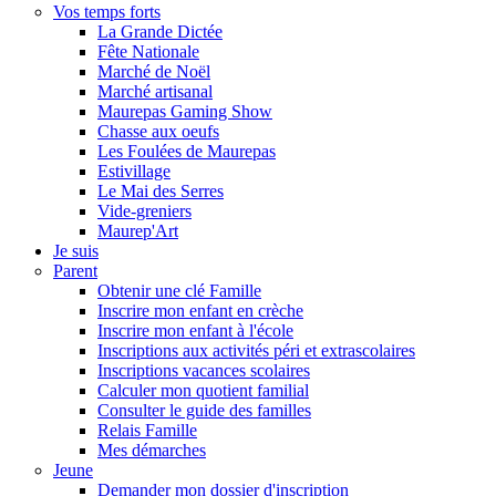
Vos temps forts
La Grande Dictée
Fête Nationale
Marché de Noël
Marché artisanal
Maurepas Gaming Show
Chasse aux oeufs
Les Foulées de Maurepas
Estivillage
Le Mai des Serres
Vide-greniers
Maurep'Art
Je suis
Parent
Obtenir une clé Famille
Inscrire mon enfant en crèche
Inscrire mon enfant à l'école
Inscriptions aux activités péri et extrascolaires
Inscriptions vacances scolaires
Calculer mon quotient familial
Consulter le guide des familles
Relais Famille
Mes démarches
Jeune
Demander mon dossier d'inscription