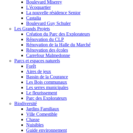
Boulevard Miserey
L'écoquartier
La nouvelle résidence Senior
Castalia
Boulevard Guy Schuler
Les Grands Projets
Création du Parc des Explorateurs
Rénovation du CLP
Rénovation de la Halle du Marché
Rénovation des écoles
Carrefour Malmedonne
Parcs et espaces naturels
Forêt
Aires de jeux
Bassin de la Courance
Les Bois communaux
Les serres municipales
Le fleurissement
Parc des Explorateurs
Biodiversité
Jardins Familiaux
Ville Comestible
Chasse
Nuisibles
Guide environnement