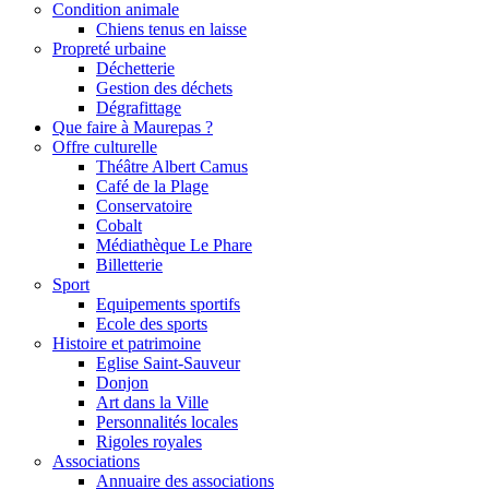
Condition animale
Chiens tenus en laisse
Propreté urbaine
Déchetterie
Gestion des déchets
Dégrafittage
Que faire à Maurepas ?
Offre culturelle
Théâtre Albert Camus
Café de la Plage
Conservatoire
Cobalt
Médiathèque Le Phare
Billetterie
Sport
Equipements sportifs
Ecole des sports
Histoire et patrimoine
Eglise Saint-Sauveur
Donjon
Art dans la Ville
Personnalités locales
Rigoles royales
Associations
Annuaire des associations