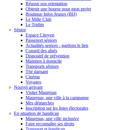
Réussir son orientation
Obtenir une bourse pour mon projet
Boutique Infos Jeunes (BIJ)
Le Mille Club
Le Tridim
Sénior
Espace Citoyen
Passeport séniors
Actualités seniors - gardons le lien
Conseil des aînés
Dispositif de prévention
Maintien à domicile
Transports séniors
Thé dansant
Cinéma
Voyages
Nouvel arrivant
Visiter Maurepas
Maurepas, une ville à la campagne
Mes démarches
Inscription sur les listes électorales
En situation de handicap
Maurepas, une ville inclusive
Faire reconnaître ses droits
Transport et handicap