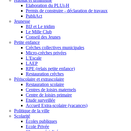
Habitat et urbanisme
Elaboration du PLUi-H
Permis de construire - déclaration de travaux
PubliAct
Jeunesse
BIJ et Le tridim
Le Mille Club
Conseil des Jeunes
Petite enfance
Crèches collectives municipales
Micro-crèches privées
L'Escale
LAEP
RPE (relais petite enfance)
Restauration crèches
Périscolaire et extrascolaire
Restauration scolaire
Centres de loisirs maternels
Centre de loisirs primaire
Etude surveillée
Accueil Extra-scolaire (vacances)
Politique de la ville
Scolarité
Écoles publiques
Ecole Privée