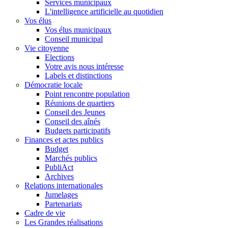
Services municipaux
L'intelligence artificielle au quotidien
Vos élus
Vos élus municipaux
Conseil municipal
Vie citoyenne
Elections
Votre avis nous intéresse
Labels et distinctions
Démocratie locale
Point rencontre population
Réunions de quartiers
Conseil des Jeunes
Conseil des aînés
Budgets participatifs
Finances et actes publics
Budget
Marchés publics
PubliAct
Archives
Relations internationales
Jumelages
Partenariats
Cadre de vie
Les Grandes réalisations