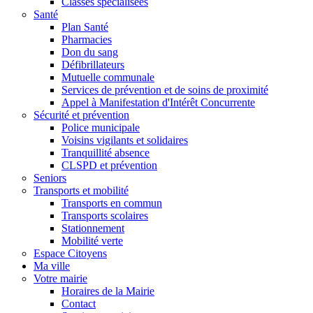
Classes spécialisées
Santé
Plan Santé
Pharmacies
Don du sang
Défibrillateurs
Mutuelle communale
Services de prévention et de soins de proximité
Appel à Manifestation d'Intérêt Concurrente
Sécurité et prévention
Police municipale
Voisins vigilants et solidaires
Tranquillité absence
CLSPD et prévention
Seniors
Transports et mobilité
Transports en commun
Transports scolaires
Stationnement
Mobilité verte
Espace Citoyens
Ma ville
Votre mairie
Horaires de la Mairie
Contact