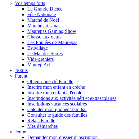
Vos temps forts
La Grande Dictée
Fête Nationale
Marché de Noël
Marché artisanal
Maurepas Gaming Show
Chasse aux oeufs
Les Foulées de Maurepas
Estivillage
Le Mai des Serres
Vide-greniers
Maurep'Art
Je suis
Parent
Obtenir une clé Famille
Inscrire mon enfant en crèche
Inscrire mon enfant à l'école
Inscriptions aux activités péri et extrascolaires
Inscriptions vacances scolaires
Calculer mon quotient familial
Consulter le guide des familles
Relais Famille
Mes démarches
Jeune
Demander mon dossier d'inscription