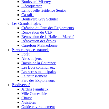
Boulevard Miserey
L'écoquartier
La nouvelle résidence Senior
Castalia
Boulevard Guy Schuler
Les Grands Projets
Création du Parc des Explorateurs
Rénovation du CLP
Rénovation de la Halle du Marché
Rénovation des écoles
Carrefour Malmedonne
Parcs et espaces naturels
Forêt
Aires de jeux
Bassin de la Courance
Les Bois communaux
Les serres municipales
Le fleurissement
Parc des Explorateurs
Biodiversité
Jardins Familiaux
Ville Comestible
Chasse
Nuisibles
Guide environnement