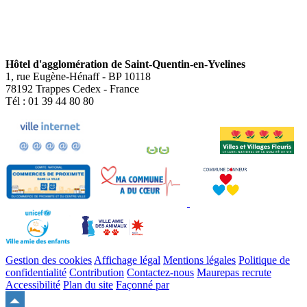
Hôtel d'agglomération de Saint-Quentin-en-Yvelines
1, rue Eugène-Hénaff - BP 10118
78192 Trappes Cedex - France
Tél : 01 39 44 80 80
Gestion des cookies
Affichage légal
Mentions légales
Politique de
confidentialité
Contribution
Contactez-nous
Maurepas recrute
Accessibilité
Plan du site
Façonné par
Remonter