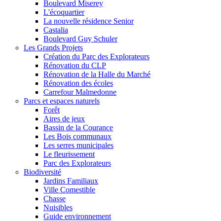
Boulevard Miserey
L'écoquartier
La nouvelle résidence Senior
Castalia
Boulevard Guy Schuler
Les Grands Projets
Création du Parc des Explorateurs
Rénovation du CLP
Rénovation de la Halle du Marché
Rénovation des écoles
Carrefour Malmedonne
Parcs et espaces naturels
Forêt
Aires de jeux
Bassin de la Courance
Les Bois communaux
Les serres municipales
Le fleurissement
Parc des Explorateurs
Biodiversité
Jardins Familiaux
Ville Comestible
Chasse
Nuisibles
Guide environnement