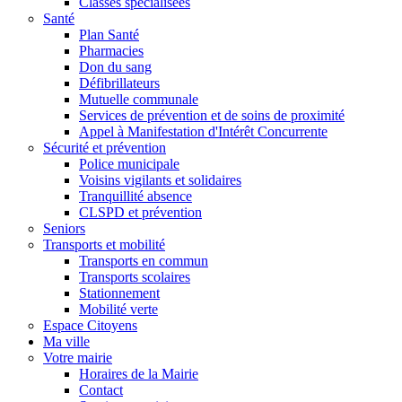
Classes spécialisées
Santé
Plan Santé
Pharmacies
Don du sang
Défibrillateurs
Mutuelle communale
Services de prévention et de soins de proximité
Appel à Manifestation d'Intérêt Concurrente
Sécurité et prévention
Police municipale
Voisins vigilants et solidaires
Tranquillité absence
CLSPD et prévention
Seniors
Transports et mobilité
Transports en commun
Transports scolaires
Stationnement
Mobilité verte
Espace Citoyens
Ma ville
Votre mairie
Horaires de la Mairie
Contact