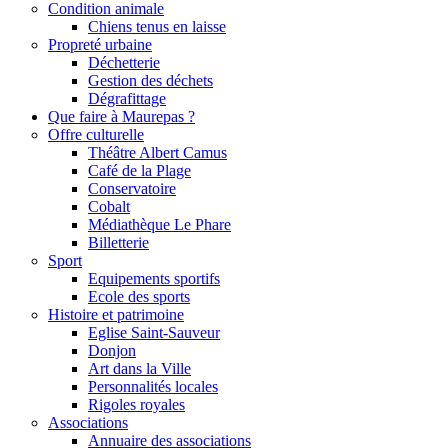
Condition animale
Chiens tenus en laisse
Propreté urbaine
Déchetterie
Gestion des déchets
Dégrafittage
Que faire à Maurepas ?
Offre culturelle
Théâtre Albert Camus
Café de la Plage
Conservatoire
Cobalt
Médiathèque Le Phare
Billetterie
Sport
Equipements sportifs
Ecole des sports
Histoire et patrimoine
Eglise Saint-Sauveur
Donjon
Art dans la Ville
Personnalités locales
Rigoles royales
Associations
Annuaire des associations