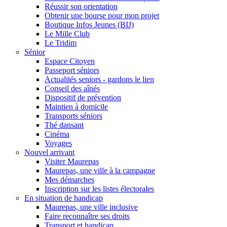
Réussir son orientation
Obtenir une bourse pour mon projet
Boutique Infos Jeunes (BIJ)
Le Mille Club
Le Tridim
Sénior
Espace Citoyen
Passeport séniors
Actualités seniors - gardons le lien
Conseil des aînés
Dispositif de prévention
Maintien à domicile
Transports séniors
Thé dansant
Cinéma
Voyages
Nouvel arrivant
Visiter Maurepas
Maurepas, une ville à la campagne
Mes démarches
Inscription sur les listes électorales
En situation de handicap
Maurepas, une ville inclusive
Faire reconnaître ses droits
Transport et handicap