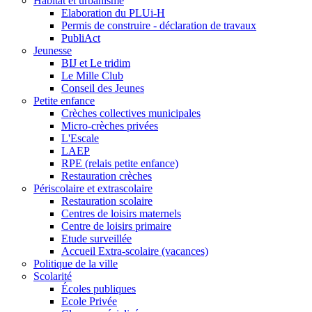
Habitat et urbanisme
Elaboration du PLUi-H
Permis de construire - déclaration de travaux
PubliAct
Jeunesse
BIJ et Le tridim
Le Mille Club
Conseil des Jeunes
Petite enfance
Crèches collectives municipales
Micro-crèches privées
L'Escale
LAEP
RPE (relais petite enfance)
Restauration crèches
Périscolaire et extrascolaire
Restauration scolaire
Centres de loisirs maternels
Centre de loisirs primaire
Etude surveillée
Accueil Extra-scolaire (vacances)
Politique de la ville
Scolarité
Écoles publiques
Ecole Privée