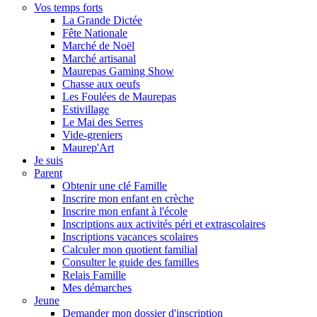
Vos temps forts
La Grande Dictée
Fête Nationale
Marché de Noël
Marché artisanal
Maurepas Gaming Show
Chasse aux oeufs
Les Foulées de Maurepas
Estivillage
Le Mai des Serres
Vide-greniers
Maurep'Art
Je suis
Parent
Obtenir une clé Famille
Inscrire mon enfant en crèche
Inscrire mon enfant à l'école
Inscriptions aux activités péri et extrascolaires
Inscriptions vacances scolaires
Calculer mon quotient familial
Consulter le guide des familles
Relais Famille
Mes démarches
Jeune
Demander mon dossier d'inscription