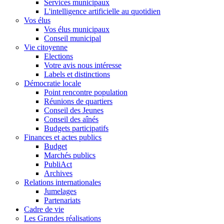
Services municipaux
L'intelligence artificielle au quotidien
Vos élus
Vos élus municipaux
Conseil municipal
Vie citoyenne
Elections
Votre avis nous intéresse
Labels et distinctions
Démocratie locale
Point rencontre population
Réunions de quartiers
Conseil des Jeunes
Conseil des aînés
Budgets participatifs
Finances et actes publics
Budget
Marchés publics
PubliAct
Archives
Relations internationales
Jumelages
Partenariats
Cadre de vie
Les Grandes réalisations