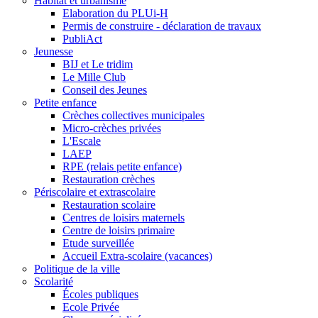
Habitat et urbanisme
Elaboration du PLUi-H
Permis de construire - déclaration de travaux
PubliAct
Jeunesse
BIJ et Le tridim
Le Mille Club
Conseil des Jeunes
Petite enfance
Crèches collectives municipales
Micro-crèches privées
L'Escale
LAEP
RPE (relais petite enfance)
Restauration crèches
Périscolaire et extrascolaire
Restauration scolaire
Centres de loisirs maternels
Centre de loisirs primaire
Etude surveillée
Accueil Extra-scolaire (vacances)
Politique de la ville
Scolarité
Écoles publiques
Ecole Privée