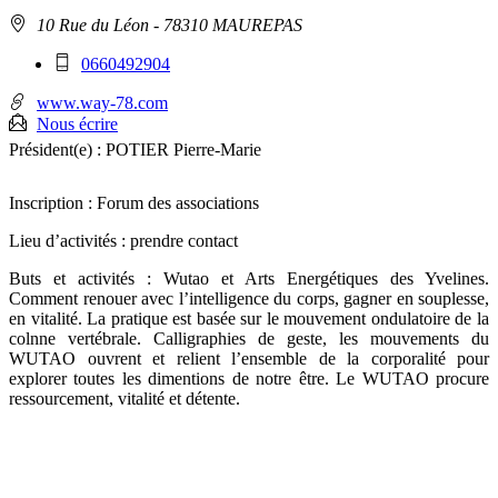
Adresse
10 Rue du Léon
- 78310 MAUREPAS
:
Téléphone
0660492904
mobile
:
www.way-78.com
Nous écrire
Président(e) :
POTIER Pierre-Marie
Inscription : Forum des associations
Lieu d’activités : prendre contact
Buts et activités : Wutao et Arts Energétiques des Yvelines.
Comment renouer avec l’intelligence du corps, gagner en souplesse,
en vitalité. La pratique est basée sur le mouvement ondulatoire de la
colnne vertébrale. Calligraphies de geste, les mouvements du
WUTAO ouvrent et relient l’ensemble de la corporalité pour
explorer toutes les dimentions de notre être. Le WUTAO procure
ressourcement, vitalité et détente.