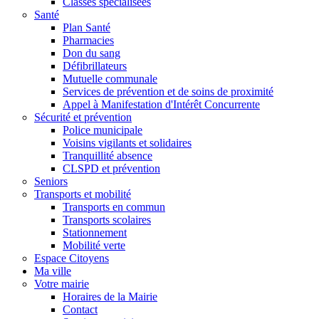
Classes spécialisées
Santé
Plan Santé
Pharmacies
Don du sang
Défibrillateurs
Mutuelle communale
Services de prévention et de soins de proximité
Appel à Manifestation d'Intérêt Concurrente
Sécurité et prévention
Police municipale
Voisins vigilants et solidaires
Tranquillité absence
CLSPD et prévention
Seniors
Transports et mobilité
Transports en commun
Transports scolaires
Stationnement
Mobilité verte
Espace Citoyens
Ma ville
Votre mairie
Horaires de la Mairie
Contact