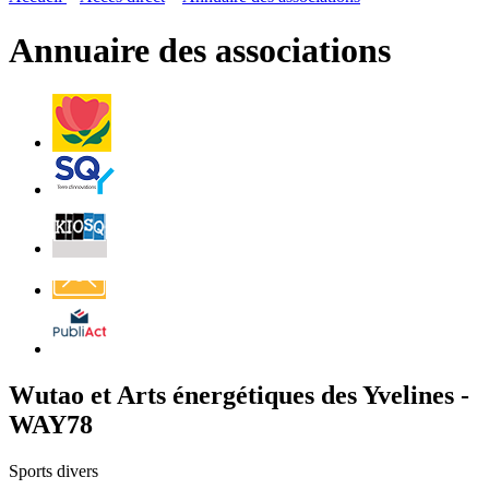
page
flux
rése
RSS
soci
Annuaire des associations
Villes
et
Villages
Fleuris
Saint-
Quentin
Billetterie
Contact
Affichage
légal
Wutao et Arts énergétiques des Yvelines -
WAY78
Sports divers