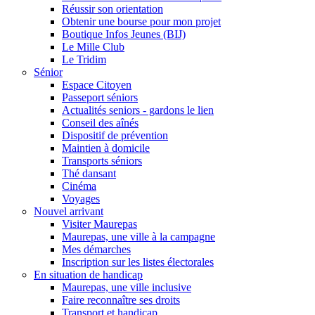
Réussir son orientation
Obtenir une bourse pour mon projet
Boutique Infos Jeunes (BIJ)
Le Mille Club
Le Tridim
Sénior
Espace Citoyen
Passeport séniors
Actualités seniors - gardons le lien
Conseil des aînés
Dispositif de prévention
Maintien à domicile
Transports séniors
Thé dansant
Cinéma
Voyages
Nouvel arrivant
Visiter Maurepas
Maurepas, une ville à la campagne
Mes démarches
Inscription sur les listes électorales
En situation de handicap
Maurepas, une ville inclusive
Faire reconnaître ses droits
Transport et handicap