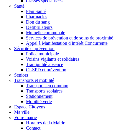
Classes spécialisées
Santé
Plan Santé
Pharmacies
Don du sang
Défibrillateurs
Mutuelle communale
Services de prévention et de soins de proximité
Appel à Manifestation d'Intérêt Concurrente
Sécurité et prévention
Police municipale
Voisins vigilants et solidaires
Tranquillité absence
CLSPD et prévention
Seniors
Transports et mobilité
Transports en commun
Transports scolaires
Stationnement
Mobilité verte
Espace Citoyens
Ma ville
Votre mairie
Horaires de la Mairie
Contact