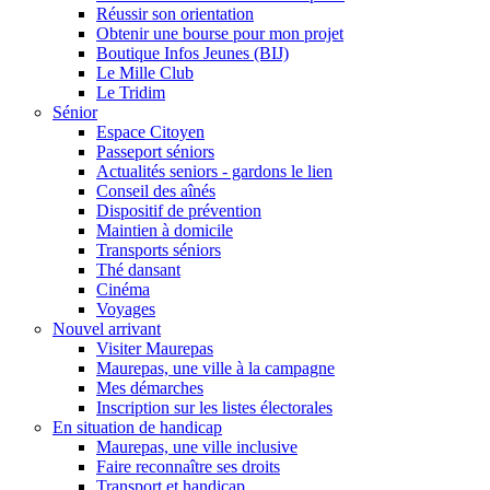
Réussir son orientation
Obtenir une bourse pour mon projet
Boutique Infos Jeunes (BIJ)
Le Mille Club
Le Tridim
Sénior
Espace Citoyen
Passeport séniors
Actualités seniors - gardons le lien
Conseil des aînés
Dispositif de prévention
Maintien à domicile
Transports séniors
Thé dansant
Cinéma
Voyages
Nouvel arrivant
Visiter Maurepas
Maurepas, une ville à la campagne
Mes démarches
Inscription sur les listes électorales
En situation de handicap
Maurepas, une ville inclusive
Faire reconnaître ses droits
Transport et handicap