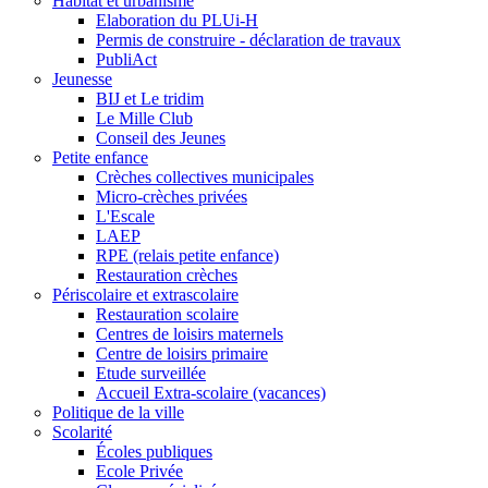
Habitat et urbanisme
Elaboration du PLUi-H
Permis de construire - déclaration de travaux
PubliAct
Jeunesse
BIJ et Le tridim
Le Mille Club
Conseil des Jeunes
Petite enfance
Crèches collectives municipales
Micro-crèches privées
L'Escale
LAEP
RPE (relais petite enfance)
Restauration crèches
Périscolaire et extrascolaire
Restauration scolaire
Centres de loisirs maternels
Centre de loisirs primaire
Etude surveillée
Accueil Extra-scolaire (vacances)
Politique de la ville
Scolarité
Écoles publiques
Ecole Privée