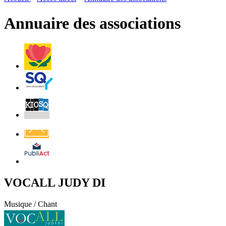
page
flux
rése
RSS
soci
Annuaire des associations
Villes
et
Villages
Fleuris
Saint-
Quentin
Billetterie
Contact
Affichage
légal
VOCALL JUDY DI
Musique / Chant