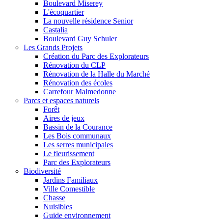
Boulevard Miserey
L'écoquartier
La nouvelle résidence Senior
Castalia
Boulevard Guy Schuler
Les Grands Projets
Création du Parc des Explorateurs
Rénovation du CLP
Rénovation de la Halle du Marché
Rénovation des écoles
Carrefour Malmedonne
Parcs et espaces naturels
Forêt
Aires de jeux
Bassin de la Courance
Les Bois communaux
Les serres municipales
Le fleurissement
Parc des Explorateurs
Biodiversité
Jardins Familiaux
Ville Comestible
Chasse
Nuisibles
Guide environnement