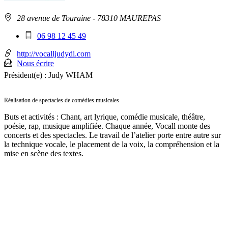
Adresse
28 avenue de Touraine
- 78310 MAUREPAS
:
Téléphone
06 98 12 45 49
mobile
:
http://vocalljudydi.com
Nous écrire
Président(e) :
Judy WHAM
Réalisation de spectacles de comédies musicales
Buts et activités : Chant, art lyrique, comédie musicale, théâtre,
poésie, rap, musique amplifiée. Chaque année, Vocall monte des
concerts et des spectacles. Le travail de l’atelier porte entre autre sur
la technique vocale, le placement de la voix, la compréhension et la
mise en scène des textes.