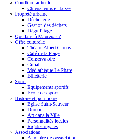
Condition animale
Chiens tenus en laisse
Propreté urbaine
Déchetterie
Gestion des déchets
Dégrafittage
Que faire à Maurepas ?
Offre culturelle
Théâtre Albert Camus
Café de la Plage
Conservatoire
Cobalt
Médiathèque Le Phare
Billetterie
Sport
Equipements sportifs
Ecole des sports
Histoire et patrimoine
Eglise Saint-Sauveur
Donjon
Art dans la Ville
Personnalités locales
Rigoles royales
Associations
Annuaire des associations