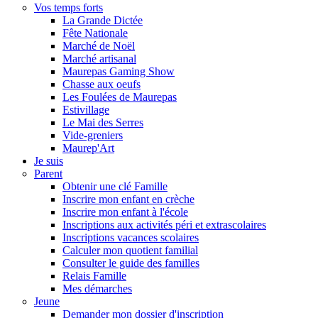
Vos temps forts
La Grande Dictée
Fête Nationale
Marché de Noël
Marché artisanal
Maurepas Gaming Show
Chasse aux oeufs
Les Foulées de Maurepas
Estivillage
Le Mai des Serres
Vide-greniers
Maurep'Art
Je suis
Parent
Obtenir une clé Famille
Inscrire mon enfant en crèche
Inscrire mon enfant à l'école
Inscriptions aux activités péri et extrascolaires
Inscriptions vacances scolaires
Calculer mon quotient familial
Consulter le guide des familles
Relais Famille
Mes démarches
Jeune
Demander mon dossier d'inscription