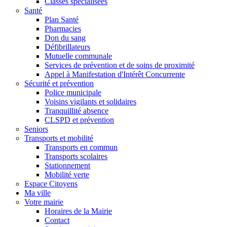
Classes spécialisées
Santé
Plan Santé
Pharmacies
Don du sang
Défibrillateurs
Mutuelle communale
Services de prévention et de soins de proximité
Appel à Manifestation d'Intérêt Concurrente
Sécurité et prévention
Police municipale
Voisins vigilants et solidaires
Tranquillité absence
CLSPD et prévention
Seniors
Transports et mobilité
Transports en commun
Transports scolaires
Stationnement
Mobilité verte
Espace Citoyens
Ma ville
Votre mairie
Horaires de la Mairie
Contact