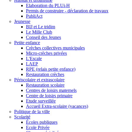
Habitat et urbanisme
Elaboration du PLUi-H
Permis de construire - déclaration de travaux
PubliAct
Jeunesse
BIJ et Le tridim
Le Mille Club
Conseil des Jeunes
Petite enfance
Crèches collectives municipales
Micro-crèches privées
L'Escale
LAEP
RPE (relais petite enfance)
Restauration crèches
Périscolaire et extrascolaire
Restauration scolaire
Centres de loisirs maternels
Centre de loisirs primaire
Etude surveillée
Accueil Extra-scolaire (vacances)
Politique de la ville
Scolarité
Écoles publiques
Ecole Privée