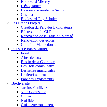
Boulevard Miserey
L'écoquartier
La nouvelle résidence Senior
Castalia
Boulevard Guy Schuler
Les Grands Projets
Création du Parc des Explorateurs
Rénovation du CLP
Rénovation de la Halle du Marché
Rénovation des écoles
Carrefour Malmedonne
Parcs et espaces naturels
Forêt
Aires de jeux
Bassin de la Courance
Les Bois communaux
Les serres municipales
Le fleurissement
Parc des Explorateurs
Biodiversité
Jardins Familiaux
Ville Comestible
Chasse
Nuisibles
Guide environnement