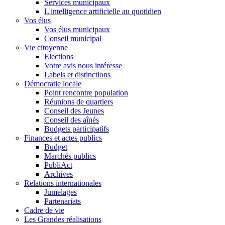
Services municipaux
L'intelligence artificielle au quotidien
Vos élus
Vos élus municipaux
Conseil municipal
Vie citoyenne
Elections
Votre avis nous intéresse
Labels et distinctions
Démocratie locale
Point rencontre population
Réunions de quartiers
Conseil des Jeunes
Conseil des aînés
Budgets participatifs
Finances et actes publics
Budget
Marchés publics
PubliAct
Archives
Relations internationales
Jumelages
Partenariats
Cadre de vie
Les Grandes réalisations