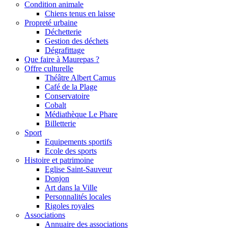
Condition animale
Chiens tenus en laisse
Propreté urbaine
Déchetterie
Gestion des déchets
Dégrafittage
Que faire à Maurepas ?
Offre culturelle
Théâtre Albert Camus
Café de la Plage
Conservatoire
Cobalt
Médiathèque Le Phare
Billetterie
Sport
Equipements sportifs
Ecole des sports
Histoire et patrimoine
Eglise Saint-Sauveur
Donjon
Art dans la Ville
Personnalités locales
Rigoles royales
Associations
Annuaire des associations