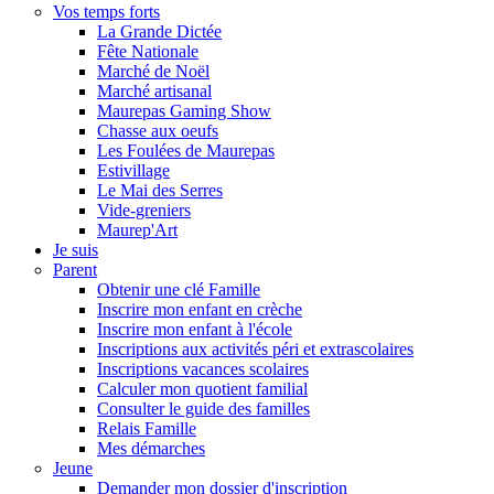
Vos temps forts
La Grande Dictée
Fête Nationale
Marché de Noël
Marché artisanal
Maurepas Gaming Show
Chasse aux oeufs
Les Foulées de Maurepas
Estivillage
Le Mai des Serres
Vide-greniers
Maurep'Art
Je suis
Parent
Obtenir une clé Famille
Inscrire mon enfant en crèche
Inscrire mon enfant à l'école
Inscriptions aux activités péri et extrascolaires
Inscriptions vacances scolaires
Calculer mon quotient familial
Consulter le guide des familles
Relais Famille
Mes démarches
Jeune
Demander mon dossier d'inscription