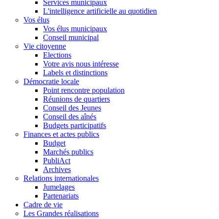
Services municipaux
L'intelligence artificielle au quotidien
Vos élus
Vos élus municipaux
Conseil municipal
Vie citoyenne
Elections
Votre avis nous intéresse
Labels et distinctions
Démocratie locale
Point rencontre population
Réunions de quartiers
Conseil des Jeunes
Conseil des aînés
Budgets participatifs
Finances et actes publics
Budget
Marchés publics
PubliAct
Archives
Relations internationales
Jumelages
Partenariats
Cadre de vie
Les Grandes réalisations