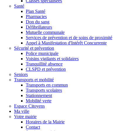
Classes spécialisées
Santé
Plan Santé
Pharmacies
Don du sang
Défibrillateurs
Mutuelle communale
Services de prévention et de soins de proximité
Appel à Manifestation d'Intérêt Concurrente
Sécurité et prévention
Police municipale
Voisins vigilants et solidaires
Tranquillité absence
CLSPD et prévention
Seniors
Transports et mobilité
Transports en commun
Transports scolaires
Stationnement
Mobilité verte
Espace Citoyens
Ma ville
Votre mairie
Horaires de la Mairie
Contact