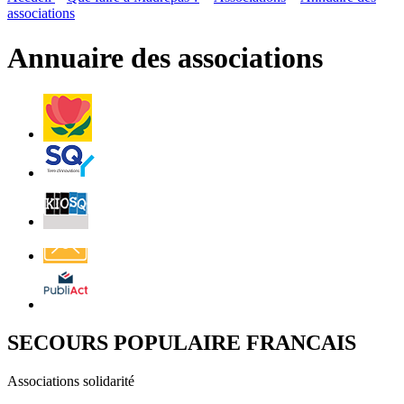
page
flux
associations
rése
RSS
soci
Annuaire des associations
Villes
et
Villages
Fleuris
Saint-
Quentin
Billetterie
Contact
Affichage
légal
SECOURS POPULAIRE FRANCAIS
Associations solidarité