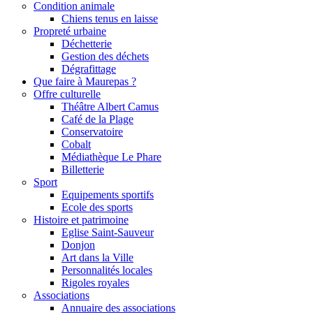
Condition animale
Chiens tenus en laisse
Propreté urbaine
Déchetterie
Gestion des déchets
Dégrafittage
Que faire à Maurepas ?
Offre culturelle
Théâtre Albert Camus
Café de la Plage
Conservatoire
Cobalt
Médiathèque Le Phare
Billetterie
Sport
Equipements sportifs
Ecole des sports
Histoire et patrimoine
Eglise Saint-Sauveur
Donjon
Art dans la Ville
Personnalités locales
Rigoles royales
Associations
Annuaire des associations