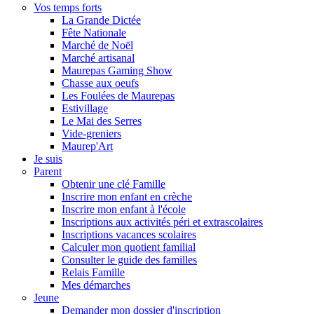
Vos temps forts
La Grande Dictée
Fête Nationale
Marché de Noël
Marché artisanal
Maurepas Gaming Show
Chasse aux oeufs
Les Foulées de Maurepas
Estivillage
Le Mai des Serres
Vide-greniers
Maurep'Art
Je suis
Parent
Obtenir une clé Famille
Inscrire mon enfant en crèche
Inscrire mon enfant à l'école
Inscriptions aux activités péri et extrascolaires
Inscriptions vacances scolaires
Calculer mon quotient familial
Consulter le guide des familles
Relais Famille
Mes démarches
Jeune
Demander mon dossier d'inscription