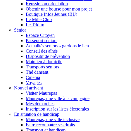
Réussir son orientation
Obtenir une bourse pour mon projet
Boutique Infos Jeunes (BIJ)
Le Mille Club
Le Tridim
Sénior
Espace Citoyen
Passeport séniors
Actualités seniors - gardons le lien
Conseil des aînés
Dispositif de prévention
Maintien à domicile
Transports séniors
Thé dansant
Cinéma
Voyages
Nouvel arrivant
Visiter Maurepas
Maurepas, une ville à la campagne
Mes démarches
Inscription sur les listes électorales
En situation de handicap
Maurepas, une ville inclusive
Faire reconnaître ses droits
Transport et handicap