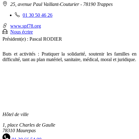
Adresse
25, avenue Paul Vaillant-Couturier
- 78190 Trappes
:
Téléphone
01 30 50 46 26
fixe
:
www.spf78.org
Nous écrire
Président(e) :
Pascal RODIER
Buts et activités : Pratiquer la solidarité, soutenir les familles en
difficulté, tant au plan matériel, sanitaire, médical, moral et juridique.
Hôtel de ville
1, place Charles de Gaulle
78310 Maurepas