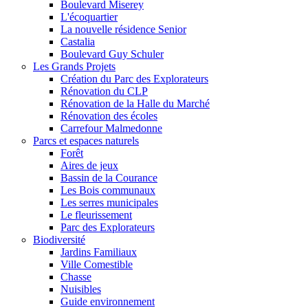
Boulevard Miserey
L'écoquartier
La nouvelle résidence Senior
Castalia
Boulevard Guy Schuler
Les Grands Projets
Création du Parc des Explorateurs
Rénovation du CLP
Rénovation de la Halle du Marché
Rénovation des écoles
Carrefour Malmedonne
Parcs et espaces naturels
Forêt
Aires de jeux
Bassin de la Courance
Les Bois communaux
Les serres municipales
Le fleurissement
Parc des Explorateurs
Biodiversité
Jardins Familiaux
Ville Comestible
Chasse
Nuisibles
Guide environnement