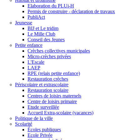
Habitat et urbanisme
Elaboration du PLUi-H
Permis de construire - déclaration de travaux
PubliAct
Jeunesse
BIJ et Le tridim
Le Mille Club
Conseil des Jeunes
Petite enfance
Crèches collectives municipales
Micro-crèches privées
L'Escale
LAEP
RPE (relais petite enfance)
Restauration crèches
Périscolaire et extrascolaire
Restauration scolaire
Centres de loisirs maternels
Centre de loisirs primaire
Etude surveillée
Accueil Extra-scolaire (vacances)
Politique de la ville
Scolarité
Écoles publiques
Ecole Privée