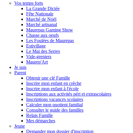
Vos temps forts
La Grande Dictée
Fête Nationale
Marché de Noël
Marché artisanal
Maurepas Gaming Show
Chasse aux oeufs
Les Foulées de Maurepas
Estivillage
Le Mai des Serres
Vide-greniers
Maurep'Art
Je suis
Parent
Obtenir une clé Famille
Inscrire mon enfant en crèche
Inscrire mon enfant à l'école
Inscriptions aux activités péri et extrascolaires
Inscriptions vacances scolaires
Calculer mon quotient familial
Consulter le guide des familles
Relais Famille
Mes démarches
Jeune
Demander mon dossier d'inscription