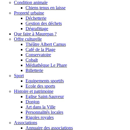
Condition animale
Chiens tenus en laisse
Propreté urbaine
Déchetterie
Gestion des déchets
Dégrafittage
Que faire à Maurepas ?
Offre culturelle
Théâtre Albert Camus
Café de la Plage
Conservatoire
Cobalt
Médiathèque Le Phare
Billetterie
Sport
Equipements sportifs
Ecole des sports
Histoire et patrimoine
Eglise Saint-Sauveur
Donjon
Art dans la Ville
Personnalités locales
Rigoles royales
Associations
Annuaire des associations