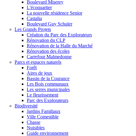
Boulevard Miserey
L'écoquartier
La nouvelle résidence Senior
Castalia
Boulevard Guy Schuler
Les Grands Projets
Création du Parc des Explorateurs
Rénovation du CLP
Rénovation de la Halle du Marché
Rénovation des écoles
Carrefour Malmedonne
Parcs et espaces naturels
Forêt
Aires de jeux
Bassin de la Courance
Les Bois communaux
Les serres municipales
Le fleurissement
Parc des Explorateurs
Biodiversité
Jardins Familiaux
Ville Comestible
Chasse
Nuisibles
Guide environnement