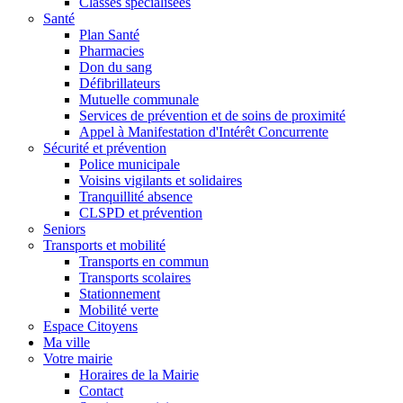
Classes spécialisées
Santé
Plan Santé
Pharmacies
Don du sang
Défibrillateurs
Mutuelle communale
Services de prévention et de soins de proximité
Appel à Manifestation d'Intérêt Concurrente
Sécurité et prévention
Police municipale
Voisins vigilants et solidaires
Tranquillité absence
CLSPD et prévention
Seniors
Transports et mobilité
Transports en commun
Transports scolaires
Stationnement
Mobilité verte
Espace Citoyens
Ma ville
Votre mairie
Horaires de la Mairie
Contact