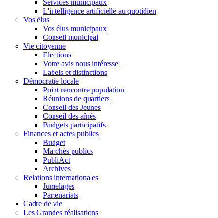
Services municipaux
L'intelligence artificielle au quotidien
Vos élus
Vos élus municipaux
Conseil municipal
Vie citoyenne
Elections
Votre avis nous intéresse
Labels et distinctions
Démocratie locale
Point rencontre population
Réunions de quartiers
Conseil des Jeunes
Conseil des aînés
Budgets participatifs
Finances et actes publics
Budget
Marchés publics
PubliAct
Archives
Relations internationales
Jumelages
Partenariats
Cadre de vie
Les Grandes réalisations