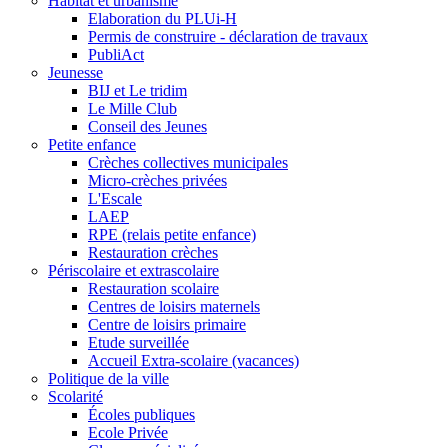
Habitat et urbanisme
Elaboration du PLUi-H
Permis de construire - déclaration de travaux
PubliAct
Jeunesse
BIJ et Le tridim
Le Mille Club
Conseil des Jeunes
Petite enfance
Crèches collectives municipales
Micro-crèches privées
L'Escale
LAEP
RPE (relais petite enfance)
Restauration crèches
Périscolaire et extrascolaire
Restauration scolaire
Centres de loisirs maternels
Centre de loisirs primaire
Etude surveillée
Accueil Extra-scolaire (vacances)
Politique de la ville
Scolarité
Écoles publiques
Ecole Privée